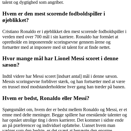
talent og dygtighed som angriber.
Hvem er den mest scorende fodboldspiller i
øjeblikket?
Cristiano Ronaldo er i øjeblikket den mest scorende fodboldspiller i
verden med over 700 mål i sin karriere. Ronaldo har formået at
opretholde en imponerende scoringsevne gennem årene og
fortsætter med at imponere med sit talent for at finde nettet.
Hvor mange mål har Lionel Messi scoret i denne
sæson?
Indtil videre har Messi scoret [indsæt antal] mål i denne sæson.
Messis scoringsevne forbliver stærk, og han fortsætter med at være
en trussel mod modstanderholdene hver gang han træder på banen.
Hvem er bedst, Ronaldo eller Messi?
Spørgsmålet om, hvem der er bedst mellem Ronaldo og Messi, er et
emne med delte meninger. Begge spillere har enestående talenter og
har opnået utrolige ting i deres karrierer. Det kommer i sidste ende
an på præferencer og individuel opfattelse. Uanset hvem man
vælger som den bedste, er det svært at benægte den enorme