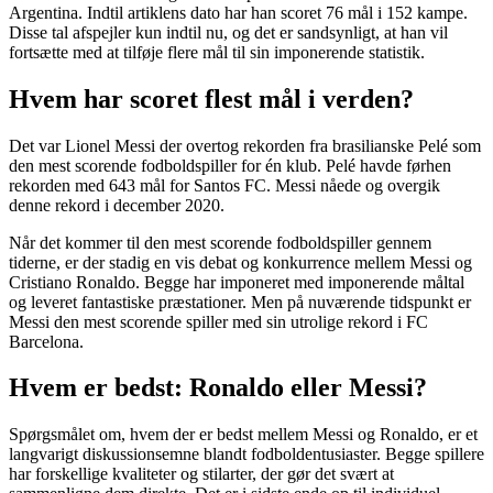
Argentina. Indtil artiklens dato har han scoret 76 mål i 152 kampe.
Disse tal afspejler kun indtil nu, og det er sandsynligt, at han vil
fortsætte med at tilføje flere mål til sin imponerende statistik.
Hvem har scoret flest mål i verden?
Det var Lionel Messi der overtog rekorden fra brasilianske Pelé som
den mest scorende fodboldspiller for én klub. Pelé havde førhen
rekorden med 643 mål for Santos FC. Messi nåede og overgik
denne rekord i december 2020.
Når det kommer til den mest scorende fodboldspiller gennem
tiderne, er der stadig en vis debat og konkurrence mellem Messi og
Cristiano Ronaldo. Begge har imponeret med imponerende måltal
og leveret fantastiske præstationer. Men på nuværende tidspunkt er
Messi den mest scorende spiller med sin utrolige rekord i FC
Barcelona.
Hvem er bedst: Ronaldo eller Messi?
Spørgsmålet om, hvem der er bedst mellem Messi og Ronaldo, er et
langvarigt diskussionsemne blandt fodboldentusiaster. Begge spillere
har forskellige kvaliteter og stilarter, der gør det svært at