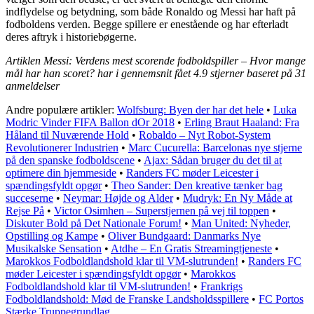
indflydelse og betydning, som både Ronaldo og Messi har haft på
fodboldens verden. Begge spillere er enestående og har efterladt
deres aftryk i historiebøgerne.
Artiklen Messi: Verdens mest scorende fodboldspiller – Hvor mange
mål har han scoret? har i gennemsnit fået
4.9
stjerner baseret på
31
anmeldelser
Andre populære artikler:
Wolfsburg: Byen der har det hele
•
Luka
Modric Vinder FIFA Ballon dOr 2018
•
Erling Braut Haaland: Fra
Håland til Nuværende Hold
•
Robaldo – Nyt Robot-System
Revolutionerer Industrien
•
Marc Cucurella: Barcelonas nye stjerne
på den spanske fodboldscene
•
Ajax: Sådan bruger du det til at
optimere din hjemmeside
•
Randers FC møder Leicester i
spændingsfyldt opgør
•
Theo Sander: Den kreative tænker bag
succeserne
•
Neymar: Højde og Alder
•
Mudryk: En Ny Måde at
Rejse På
•
Victor Osimhen – Superstjernen på vej til toppen
•
Diskuter Bold på Det Nationale Forum!
•
Man United: Nyheder,
Opstilling og Kampe
•
Oliver Bundgaard: Danmarks Nye
Musikalske Sensation
•
Atdhe – En Gratis Streamingtjeneste
•
Marokkos Fodboldlandshold klar til VM-slutrunden!
•
Randers FC
møder Leicester i spændingsfyldt opgør
•
Marokkos
Fodboldlandshold klar til VM-slutrunden!
•
Frankrigs
Fodboldlandshold: Mød de Franske Landsholdsspillere
•
FC Portos
Stærke Truppegrundlag