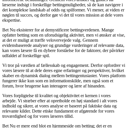
læserne indsigt i forskellige bettingmuligheder, så de kan navigere i
det komplekse landskab af odds og spilformer. Vi mener, at viden er
nøglen til succes, og derfor gør vi det til vores mission at dele vores
ekspertise.
Bet Nu eksisterer for at demystificere bettingverdenen. Mange
opfatter betting som en uforudsigelig aktivitet, men vi ønsker at vise,
at det er muligt at træffe velovervejede valg. Gennem
evidensbaserede analyser og grundige vurderinger af relevante data,
kan vores læsere få en dybere forståelse for de faktorer, der påvirker
udfaldet af forskellige spil.
Vi tror på værdien af fællesskab og engagement. Derfor opfordrer vi
vores læsere til at dele deres egne erfaringer og perspektiver, hvilket
skaber en dynamisk dialog mellem bettingentusiaster. Vores platform
fungerer ikke kun som en informationskilde, men også som et
forum, hvor brugerne kan interagere og lære af hinanden.
Vores forpligtelse til kvalitet og objektivitet er kernen i vores
arbejde. Vi stræber efter at opretholde en høj standard i alt vores
indhold og sikrer, at vores analyse er baseret på faktiske data og
relevante kilder. Dette etiske fundament er afgørende for vores
troværdighed og for vores læseres tillid.
Bet Nu er mere end blot en hjemmeside om betting; det er en