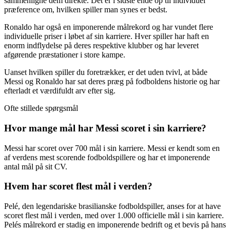
sammenligne dem direkte. Det er i sidste ende op til individuel
præference om, hvilken spiller man synes er bedst.
Ronaldo har også en imponerende målrekord og har vundet flere
individuelle priser i løbet af sin karriere. Hver spiller har haft en
enorm indflydelse på deres respektive klubber og har leveret
afgørende præstationer i store kampe.
Uanset hvilken spiller du foretrækker, er det uden tvivl, at både
Messi og Ronaldo har sat deres præg på fodboldens historie og har
efterladt et værdifuldt arv efter sig.
Ofte stillede spørgsmål
Hvor mange mål har Messi scoret i sin karriere?
Messi har scoret over 700 mål i sin karriere. Messi er kendt som en
af verdens mest scorende fodboldspillere og har et imponerende
antal mål på sit CV.
Hvem har scoret flest mål i verden?
Pelé, den legendariske brasilianske fodboldspiller, anses for at have
scoret flest mål i verden, med over 1.000 officielle mål i sin karriere.
Pelés målrekord er stadig en imponerende bedrift og et bevis på hans