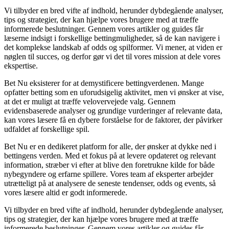
Vi tilbyder en bred vifte af indhold, herunder dybdegående analyser,
tips og strategier, der kan hjælpe vores brugere med at træffe
informerede beslutninger. Gennem vores artikler og guides får
læserne indsigt i forskellige bettingmuligheder, så de kan navigere i
det komplekse landskab af odds og spilformer. Vi mener, at viden er
nøglen til succes, og derfor gør vi det til vores mission at dele vores
ekspertise.
Bet Nu eksisterer for at demystificere bettingverdenen. Mange
opfatter betting som en uforudsigelig aktivitet, men vi ønsker at vise,
at det er muligt at træffe velovervejede valg. Gennem
evidensbaserede analyser og grundige vurderinger af relevante data,
kan vores læsere få en dybere forståelse for de faktorer, der påvirker
udfaldet af forskellige spil.
Bet Nu er en dedikeret platform for alle, der ønsker at dykke ned i
bettingens verden. Med et fokus på at levere opdateret og relevant
information, stræber vi efter at blive den foretrukne kilde for både
nybegyndere og erfarne spillere. Vores team af eksperter arbejder
utrætteligt på at analysere de seneste tendenser, odds og events, så
vores læsere altid er godt informerede.
Vi tilbyder en bred vifte af indhold, herunder dybdegående analyser,
tips og strategier, der kan hjælpe vores brugere med at træffe
informerede beslutninger. Gennem vores artikler og guides får