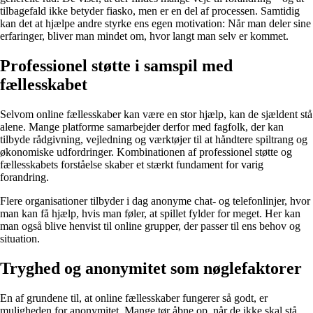
tilbagefald ikke betyder fiasko, men er en del af processen. Samtidig
kan det at hjælpe andre styrke ens egen motivation: Når man deler sine
erfaringer, bliver man mindet om, hvor langt man selv er kommet.
Professionel støtte i samspil med
fællesskabet
Selvom online fællesskaber kan være en stor hjælp, kan de sjældent stå
alene. Mange platforme samarbejder derfor med fagfolk, der kan
tilbyde rådgivning, vejledning og værktøjer til at håndtere spiltrang og
økonomiske udfordringer. Kombinationen af professionel støtte og
fællesskabets forståelse skaber et stærkt fundament for varig
forandring.
Flere organisationer tilbyder i dag anonyme chat- og telefonlinjer, hvor
man kan få hjælp, hvis man føler, at spillet fylder for meget. Her kan
man også blive henvist til online grupper, der passer til ens behov og
situation.
Tryghed og anonymitet som nøglefaktorer
En af grundene til, at online fællesskaber fungerer så godt, er
muligheden for anonymitet. Mange tør åbne op, når de ikke skal stå