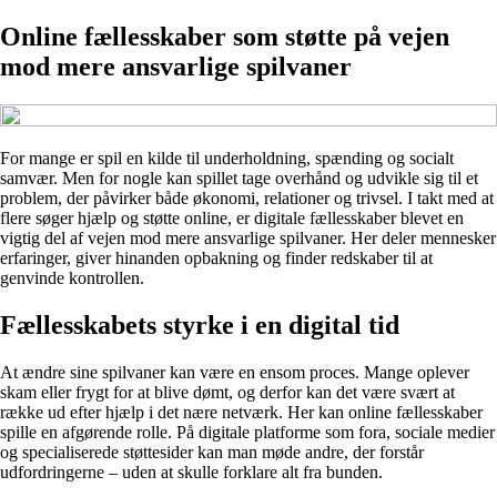
Online fællesskaber som støtte på vejen
mod mere ansvarlige spilvaner
For mange er spil en kilde til underholdning, spænding og socialt
samvær. Men for nogle kan spillet tage overhånd og udvikle sig til et
problem, der påvirker både økonomi, relationer og trivsel. I takt med at
flere søger hjælp og støtte online, er digitale fællesskaber blevet en
vigtig del af vejen mod mere ansvarlige spilvaner. Her deler mennesker
erfaringer, giver hinanden opbakning og finder redskaber til at
genvinde kontrollen.
Fællesskabets styrke i en digital tid
At ændre sine spilvaner kan være en ensom proces. Mange oplever
skam eller frygt for at blive dømt, og derfor kan det være svært at
række ud efter hjælp i det nære netværk. Her kan online fællesskaber
spille en afgørende rolle. På digitale platforme som fora, sociale medier
og specialiserede støttesider kan man møde andre, der forstår
udfordringerne – uden at skulle forklare alt fra bunden.