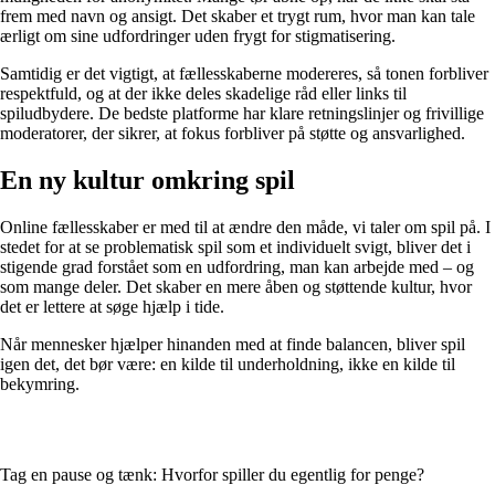
frem med navn og ansigt. Det skaber et trygt rum, hvor man kan tale
ærligt om sine udfordringer uden frygt for stigmatisering.
Samtidig er det vigtigt, at fællesskaberne modereres, så tonen forbliver
respektfuld, og at der ikke deles skadelige råd eller links til
spiludbydere. De bedste platforme har klare retningslinjer og frivillige
moderatorer, der sikrer, at fokus forbliver på støtte og ansvarlighed.
En ny kultur omkring spil
Online fællesskaber er med til at ændre den måde, vi taler om spil på. I
stedet for at se problematisk spil som et individuelt svigt, bliver det i
stigende grad forstået som en udfordring, man kan arbejde med – og
som mange deler. Det skaber en mere åben og støttende kultur, hvor
det er lettere at søge hjælp i tide.
Når mennesker hjælper hinanden med at finde balancen, bliver spil
igen det, det bør være: en kilde til underholdning, ikke en kilde til
bekymring.
Tag en pause og tænk: Hvorfor spiller du egentlig for penge?