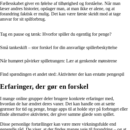
Fællesskabet giver en følelse af tilhørighed og forståelse. Når man
læser andres historier, opdager man, at man ikke er alene, og at
forandring faktisk er mulig. Det kan være første skridt mod at tage
ansvar for sit spilforbrug.
Tag en pause og tænk: Hvorfor spiller du egentlig for penge?
Små tankeskift – stor forskel for din ansvarlige spillerbeskyttelse
Når humøret påvirker spilletrangen: Lær at genkende mønstrene
Find spændingen et andet sted: Aktiviteter der kan erstatte pengespil
Erfaringer, der gør en forskel
I mange online grupper deler brugere konkrete erfaringer med,
hvordan de har ændret deres vaner. Det kan handle om at sætte
grænser for tid og penge, bruge apps til at holde styr på forbruget eller
finde alternative aktiviteter, der giver samme glæde som spillet.
Disse personlige fortællinger kan være mere virkningsfulde end
generelle råd. De viser, at der findes mange veje til forandring – og at