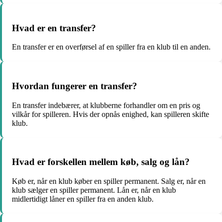
Hvad er en transfer?
En transfer er en overførsel af en spiller fra en klub til en anden.
Hvordan fungerer en transfer?
En transfer indebærer, at klubberne forhandler om en pris og
vilkår for spilleren. Hvis der opnås enighed, kan spilleren skifte
klub.
Hvad er forskellen mellem køb, salg og lån?
Køb er, når en klub køber en spiller permanent. Salg er, når en
klub sælger en spiller permanent. Lån er, når en klub
midlertidigt låner en spiller fra en anden klub.