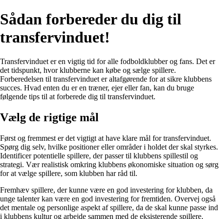
Sådan forbereder du dig til
transfervinduet!
Transfervinduet er en vigtig tid for alle fodboldklubber og fans. Det er
det tidspunkt, hvor klubberne kan købe og sælge spillere.
Forberedelsen til transfervinduet er altafgørende for at sikre klubbens
succes. Hvad enten du er en træner, ejer eller fan, kan du bruge
følgende tips til at forberede dig til transfervinduet.
Vælg de rigtige mål
Først og fremmest er det vigtigt at have klare mål for transfervinduet.
Spørg dig selv, hvilke positioner eller områder i holdet der skal styrkes.
Identificer potentielle spillere, der passer til klubbens spillestil og
strategi. Vær realistisk omkring klubbens økonomiske situation og sørg
for at vælge spillere, som klubben har råd til.
Fremhæv spillere, der kunne være en god investering for klubben, da
unge talenter kan være en god investering for fremtiden. Overvej også
det mentale og personlige aspekt af spillere, da de skal kunne passe ind
i klubbens kultur og arbejde sammen med de eksisterende spillere.