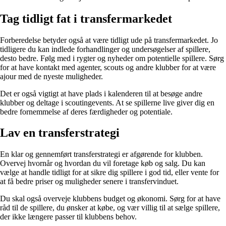
Tag tidligt fat i transfermarkedet
Forberedelse betyder også at være tidligt ude på transfermarkedet. Jo
tidligere du kan indlede forhandlinger og undersøgelser af spillere,
desto bedre. Følg med i rygter og nyheder om potentielle spillere. Sørg
for at have kontakt med agenter, scouts og andre klubber for at være
ajour med de nyeste muligheder.
Det er også vigtigt at have plads i kalenderen til at besøge andre
klubber og deltage i scoutingevents. At se spillerne live giver dig en
bedre fornemmelse af deres færdigheder og potentiale.
Lav en transferstrategi
En klar og gennemført transferstrategi er afgørende for klubben.
Overvej hvornår og hvordan du vil foretage køb og salg. Du kan
vælge at handle tidligt for at sikre dig spillere i god tid, eller vente for
at få bedre priser og muligheder senere i transfervinduet.
Du skal også overveje klubbens budget og økonomi. Sørg for at have
råd til de spillere, du ønsker at købe, og vær villig til at sælge spillere,
der ikke længere passer til klubbens behov.