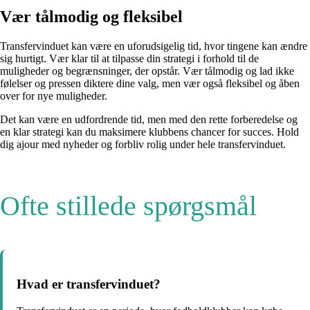
Vær tålmodig og fleksibel
Transfervinduet kan være en uforudsigelig tid, hvor tingene kan ændre
sig hurtigt. Vær klar til at tilpasse din strategi i forhold til de
muligheder og begrænsninger, der opstår. Vær tålmodig og lad ikke
følelser og pressen diktere dine valg, men vær også fleksibel og åben
over for nye muligheder.
Det kan være en udfordrende tid, men med den rette forberedelse og
en klar strategi kan du maksimere klubbens chancer for succes. Hold
dig ajour med nyheder og forbliv rolig under hele transfervinduet.
Ofte stillede spørgsmål
Hvad er transfervinduet?