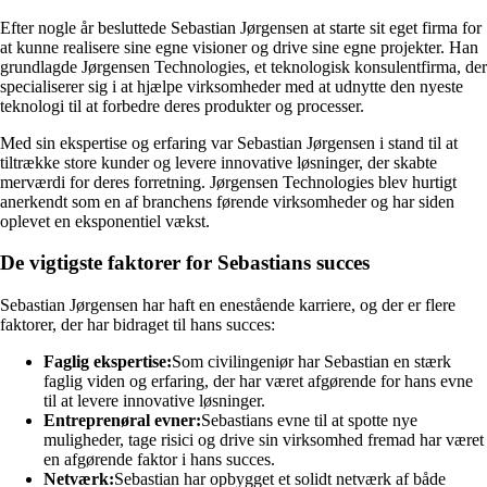
Efter nogle år besluttede Sebastian Jørgensen at starte sit eget firma for
at kunne realisere sine egne visioner og drive sine egne projekter. Han
grundlagde Jørgensen Technologies, et teknologisk konsulentfirma, der
specialiserer sig i at hjælpe virksomheder med at udnytte den nyeste
teknologi til at forbedre deres produkter og processer.
Med sin ekspertise og erfaring var Sebastian Jørgensen i stand til at
tiltrække store kunder og levere innovative løsninger, der skabte
merværdi for deres forretning. Jørgensen Technologies blev hurtigt
anerkendt som en af branchens førende virksomheder og har siden
oplevet en eksponentiel vækst.
De vigtigste faktorer for Sebastians succes
Sebastian Jørgensen har haft en enestående karriere, og der er flere
faktorer, der har bidraget til hans succes:
Faglig ekspertise:
Som civilingeniør har Sebastian en stærk
faglig viden og erfaring, der har været afgørende for hans evne
til at levere innovative løsninger.
Entreprenøral evner:
Sebastians evne til at spotte nye
muligheder, tage risici og drive sin virksomhed fremad har været
en afgørende faktor i hans succes.
Netværk:
Sebastian har opbygget et solidt netværk af både