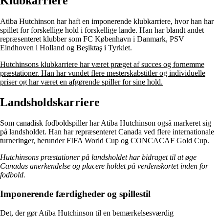
Klubkarriere
Atiba Hutchinson har haft en imponerende klubkarriere, hvor han har
spillet for forskellige hold i forskellige lande. Han har blandt andet
repræsenteret klubber som FC København i Danmark, PSV
Eindhoven i Holland og Beşiktaş i Tyrkiet.
Hutchinsons klubkarriere har været præget af succes og fornemme
præstationer. Han har vundet flere mesterskabstitler og individuelle
priser og har været en afgørende spiller for sine hold.
Landsholdskarriere
Som canadisk fodboldspiller har Atiba Hutchinson også markeret sig
på landsholdet. Han har repræsenteret Canada ved flere internationale
turneringer, herunder FIFA World Cup og CONCACAF Gold Cup.
Hutchinsons præstationer på landsholdet har bidraget til at øge
Canadas anerkendelse og placere holdet på verdenskortet inden for
fodbold.
Imponerende færdigheder og spillestil
Det, der gør Atiba Hutchinson til en bemærkelsesværdig