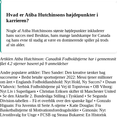
Hvad er Atiba Hutchinsons højdepunkter i
karrieren?
Nogle af Atiba Hutchinsons største højdepunkter inkluderer
hans succes med Besiktas, hans mange landskampe for Canada
og hans evne til stadig at være en dominerende spiller på trods
af sin alder.
Artiklen Atiba Hutchinson: Canadisk Fodboldstjerne har i gennemsnit
fået
4.2
stjerner baseret på
9
anmeldelser
Andre populære artikler:
Theo Sander: Den kreative tænker bag
succeserne
•
Bedst betalte sportsstjerner 2022: Messi tjener millioner
om året
•
Englands Fodboldlandshold: Nyt Hold, Ny Succes?
•
Dusan
Vlahovic: Serbisk Fodboldstjerne på Vej til Topniveau
•
OB Viborg:
Nyt Liv i Superligaen
•
Christian Eriksen skifter til Manchester United
•
Se den Aktuelle 2. Bundesliga Stilling i Tyskland
•
Se Segunda
Division-tabellen – Få et overblik over den spanske liga!
•
Gonzalo
Higuain: Fra Juventus til Serie A-stjerne
•
Katie Douglas: Fra
Basketballstjerne til Motivationsforedragsholder
•
Gimonäs: Nyt
Livsstilsvalg for Unge
•
FCSB og Steaua Bukarest: En Historisk