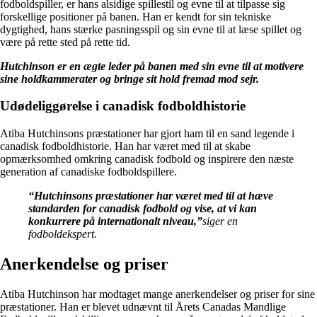
fodboldspiller, er hans alsidige spillestil og evne til at tilpasse sig
forskellige positioner på banen. Han er kendt for sin tekniske
dygtighed, hans stærke pasningsspil og sin evne til at læse spillet og
være på rette sted på rette tid.
Hutchinson er en ægte leder på banen med sin evne til at motivere
sine holdkammerater og bringe sit hold fremad mod sejr.
Udødeliggørelse i canadisk fodboldhistorie
Atiba Hutchinsons præstationer har gjort ham til en sand legende i
canadisk fodboldhistorie. Han har været med til at skabe
opmærksomhed omkring canadisk fodbold og inspirere den næste
generation af canadiske fodboldspillere.
“Hutchinsons præstationer har været med til at hæve
standarden for canadisk fodbold og vise, at vi kan
konkurrere på internationalt niveau,”
siger en
fodboldekspert.
Anerkendelse og priser
Atiba Hutchinson har modtaget mange anerkendelser og priser for sine
præstationer. Han er blevet udnævnt til Årets Canadas Mandlige