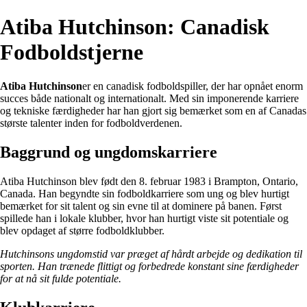
Atiba Hutchinson: Canadisk
Fodboldstjerne
Atiba Hutchinson
er en canadisk fodboldspiller, der har opnået enorm
succes både nationalt og internationalt. Med sin imponerende karriere
og tekniske færdigheder har han gjort sig bemærket som en af Canadas
største talenter inden for fodboldverdenen.
Baggrund og ungdomskarriere
Atiba Hutchinson blev født den 8. februar 1983 i Brampton, Ontario,
Canada. Han begyndte sin fodboldkarriere som ung og blev hurtigt
bemærket for sit talent og sin evne til at dominere på banen. Først
spillede han i lokale klubber, hvor han hurtigt viste sit potentiale og
blev opdaget af større fodboldklubber.
Hutchinsons ungdomstid var præget af hårdt arbejde og dedikation til
sporten. Han trænede flittigt og forbedrede konstant sine færdigheder
for at nå sit fulde potentiale.