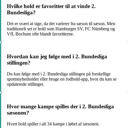
Hvilke hold er favoritter til at vinde 2.
Bundesliga?
Det er svært at sige, da det varierer fra sæson til sæson. Men
traditionelt set er hold som Hamburger SV, FC Nürnberg og
VfL Bochum ofte blandt favoritterne.
Hvordan kan jeg følge med i 2. Bundesliga
stillingen?
Du kan følge med i 2. Bundesliga stillingen på forskellige
sportsnyhedssider eller bruge en fodbold-app, hvor du kan se
opdaterede stillinger.
Hvor mange kampe spilles der i 2. Bundesliga
sæsonen?
Hvert hold spiller i alt 34 kampe i løbet af sæsonen.