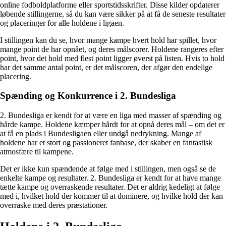
online fodboldplatforme eller sportstidsskrifter. Disse kilder opdaterer
løbende stillingerne, så du kan være sikker på at få de seneste resultater
og placeringer for alle holdene i ligaen.
I stillingen kan du se, hvor mange kampe hvert hold har spillet, hvor
mange point de har opnået, og deres målscorer. Holdene rangeres efter
point, hvor det hold med flest point ligger øverst på listen. Hvis to hold
har det samme antal point, er det målscoren, der afgør den endelige
placering.
Spænding og Konkurrence i 2. Bundesliga
2. Bundesliga er kendt for at være en liga med masser af spænding og
hårde kampe. Holdene kæmper hårdt for at opnå deres mål – om det er
at få en plads i Bundesligaen eller undgå nedrykning. Mange af
holdene har et stort og passioneret fanbase, der skaber en fantastisk
atmosfære til kampene.
Det er ikke kun spændende at følge med i stillingen, men også se de
enkelte kampe og resultater. 2. Bundesliga er kendt for at have mange
tætte kampe og overraskende resultater. Det er aldrig kedeligt at følge
med i, hvilket hold der kommer til at dominere, og hvilke hold der kan
overraske med deres præstationer.