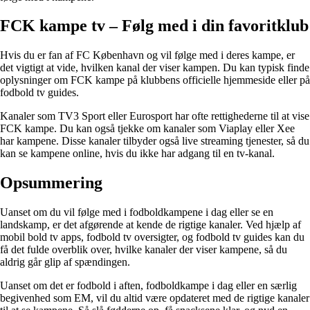
FCK kampe tv – Følg med i din favoritklub
Hvis du er fan af FC København og vil følge med i deres kampe, er
det vigtigt at vide, hvilken kanal der viser kampen. Du kan typisk finde
oplysninger om FCK kampe på klubbens officielle hjemmeside eller på
fodbold tv guides.
Kanaler som TV3 Sport eller Eurosport har ofte rettighederne til at vise
FCK kampe. Du kan også tjekke om kanaler som Viaplay eller Xee
har kampene. Disse kanaler tilbyder også live streaming tjenester, så du
kan se kampene online, hvis du ikke har adgang til en tv-kanal.
Opsummering
Uanset om du vil følge med i fodboldkampene i dag eller se en
landskamp, er det afgørende at kende de rigtige kanaler. Ved hjælp af
mobil bold tv apps, fodbold tv oversigter, og fodbold tv guides kan du
få det fulde overblik over, hvilke kanaler der viser kampene, så du
aldrig går glip af spændingen.
Uanset om det er fodbold i aften, fodboldkampe i dag eller en særlig
begivenhed som EM, vil du altid være opdateret med de rigtige kanaler