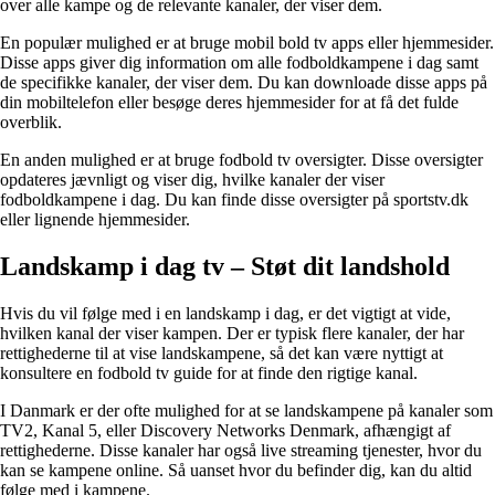
over alle kampe og de relevante kanaler, der viser dem.
En populær mulighed er at bruge mobil bold tv apps eller hjemmesider.
Disse apps giver dig information om alle fodboldkampene i dag samt
de specifikke kanaler, der viser dem. Du kan downloade disse apps på
din mobiltelefon eller besøge deres hjemmesider for at få det fulde
overblik.
En anden mulighed er at bruge fodbold tv oversigter. Disse oversigter
opdateres jævnligt og viser dig, hvilke kanaler der viser
fodboldkampene i dag. Du kan finde disse oversigter på sportstv.dk
eller lignende hjemmesider.
Landskamp i dag tv – Støt dit landshold
Hvis du vil følge med i en landskamp i dag, er det vigtigt at vide,
hvilken kanal der viser kampen. Der er typisk flere kanaler, der har
rettighederne til at vise landskampene, så det kan være nyttigt at
konsultere en fodbold tv guide for at finde den rigtige kanal.
I Danmark er der ofte mulighed for at se landskampene på kanaler som
TV2, Kanal 5, eller Discovery Networks Denmark, afhængigt af
rettighederne. Disse kanaler har også live streaming tjenester, hvor du
kan se kampene online. Så uanset hvor du befinder dig, kan du altid
følge med i kampene.