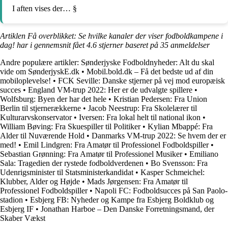
I aften vises der… §
Artiklen Få overblikket: Se hvilke kanaler der viser fodboldkampene i
dag! har i gennemsnit fået
4.6
stjerner baseret på
35
anmeldelser
Andre populære artikler:
Sønderjyske Fodboldnyheder: Alt du skal
vide om SønderjyskE.dk
•
Mobil.bold.dk – Få det bedste ud af din
mobiloplevelse!
•
FCK Seville: Danske stjerner på vej mod europæisk
succes
•
England VM-trup 2022: Her er de udvalgte spillere
•
Wolfsburg: Byen der har det hele
•
Kristian Pedersen: Fra Union
Berlin til stjernerækkerne
•
Jacob Neestrup: Fra Skolelærer til
Kulturarvskonservator
•
Iversen: Fra lokal helt til national ikon
•
William Bøving: Fra Skuespiller til Politiker
•
Kylian Mbappé: Fra
Alder til Nuværende Hold
•
Danmarks VM-trup 2022: Se hvem der er
med!
•
Emil Lindgren: Fra Amatør til Professionel Fodboldspiller
•
Sebastian Grønning: Fra Amatør til Professionel Musiker
•
Emiliano
Sala: Tragedien der rystede fodboldverdenen
•
Bo Svensson: Fra
Udenrigsminister til Statsministerkandidat
•
Kasper Schmeichel:
Klubber, Alder og Højde
•
Mads Jørgensen: Fra Amatør til
Professionel Fodboldspiller
•
Napoli FC: Fodboldsucces på San Paolo-
stadion
•
Esbjerg FB: Nyheder og Kampe fra Esbjerg Boldklub og
Esbjerg IF
•
Jonathan Harboe – Den Danske Forretningsmand, der
Skaber Vækst