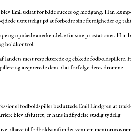
 blev Emil udsat for både succes og modgang. Han kæmped
ejdede utrætteligt på at forbedre sine færdigheder og takt
pe og opnåede anerkendelse for sine præstationer. Han bl
og boldkontrol.
f landets mest respekterede og elskede fodboldspillere. Ha
illere og inspirerede dem til at forfølge deres drømme.
essionel fodboldspiller besluttede Emil Lindgren at trække
iere blev afsluttet, er hans indflydelse stadig tydelig.
 give tilbage til fodboldsamfundet gennem mentorprogra