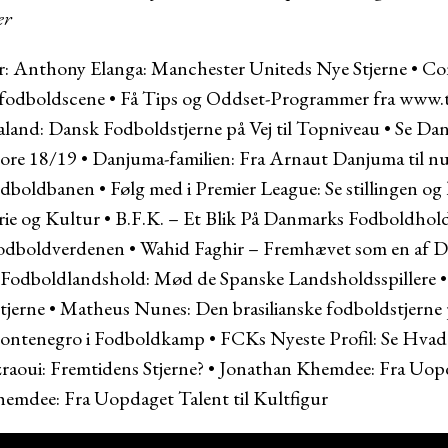
er
r:
Anthony Elanga: Manchester Uniteds Nye Stjerne
•
Con
 fodboldscene
•
Få Tips og Oddset-Programmer fra www.t
land: Dansk Fodboldstjerne på Vej til Topniveau
•
Se Dan
core 18/19
•
Danjuma-familien: Fra Arnaut Danjuma til n
Fodboldbanen
•
Følg med i Premier League: Se stillingen 
ie og Kultur
•
B.F.K. – Et Blik På Danmarks Fodboldhol
fodboldverdenen
•
Wahid Faghir – Fremhævet som en af D
 Fodboldlandshold: Mød de Spanske Landsholdsspillere
tjerne
•
Matheus Nunes: Den brasilianske fodboldstjerne p
Montenegro i Fodboldkamp
•
FCKs Nyeste Profil: Se Hva
raoui: Fremtidens Stjerne?
•
Jonathan Khemdee: Fra Uopda
emdee: Fra Uopdaget Talent til Kultfigur