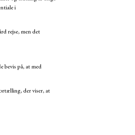
tiale i
ård rejse, men det
de bevis på, at med
rtælling, der viser, at