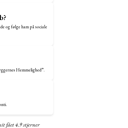
b?
de og følge ham på sociale
“Skyggernes Hemmelighed”.
nti.
it fået
4.9
stjerner