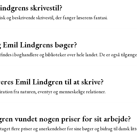
ndgrens skrivestil?
sk og beskrivende skrivestil, der fanger læserens fantasi.
g Emil Lindgrens bøger?
indes i boghandlere og biblioteker over hele landet. De er også tilgængel
res Emil Lindgren til at skrive?
iration fra naturen, eventyr og menneskelige relationer.
ren vundet nogen priser for sit arbejde?
aget flere priser og anerkendelser for sine bøger og bidrag til dansk litt