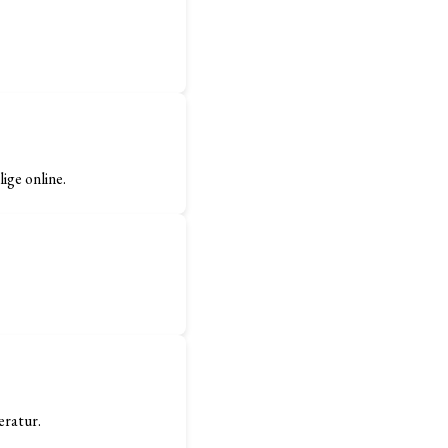
ige online.
eratur.