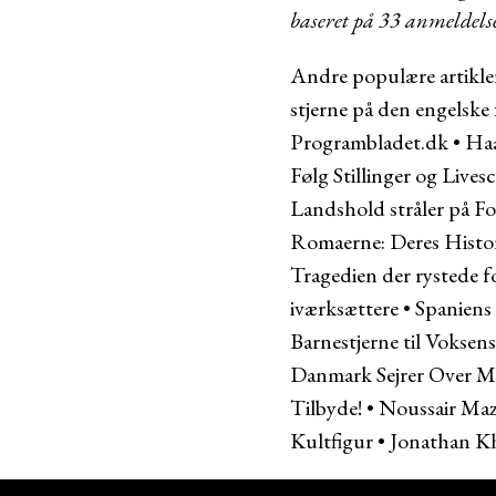
baseret på
33
anmeldels
Andre populære artikle
stjerne på den engelske
Programbladet.dk
•
Haa
Følg Stillinger og Lives
Landshold stråler på 
Romaerne: Deres Histor
Tragedien der rystede 
iværksættere
•
Spaniens
Barnestjerne til Voksens
Danmark Sejrer Over 
Tilbyde!
•
Noussair Maz
Kultfigur
•
Jonathan Kh