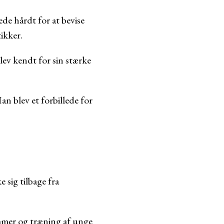
e hårdt for at bevise
ikker.
ev kendt for sin stærke
n blev et forbillede for
 sig tilbage fra
mmer og træning af unge