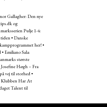
or Gallagher: Den nye
ips.dk og
marksserien Pulje 1-4:
utiden
•
Danske
og kampprogrammet her!
•
d
•
Emiliano Sala:
anmarks største
•
Josefine Høgh – Fra
å vej til storhed
•
d Klubben Har At
get Talent til