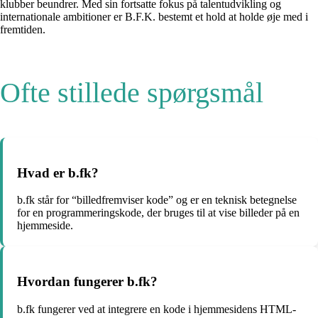
klubber beundrer. Med sin fortsatte fokus på talentudvikling og
internationale ambitioner er B.F.K. bestemt et hold at holde øje med i
fremtiden.
Ofte stillede spørgsmål
Hvad er b.fk?
b.fk står for “billedfremviser kode” og er en teknisk betegnelse
for en programmeringskode, der bruges til at vise billeder på en
hjemmeside.
Hvordan fungerer b.fk?
b.fk fungerer ved at integrere en kode i hjemmesidens HTML-