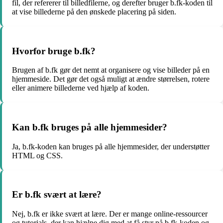
fil, der refererer til billedfilerne, og derefter bruger b.fk-koden til
at vise billederne på den ønskede placering på siden.
Hvorfor bruge b.fk?
Brugen af b.fk gør det nemt at organisere og vise billeder på en
hjemmeside. Det gør det også muligt at ændre størrelsen, rotere
eller animere billederne ved hjælp af koden.
Kan b.fk bruges på alle hjemmesider?
Ja, b.fk-koden kan bruges på alle hjemmesider, der understøtter
HTML og CSS.
Er b.fk svært at lære?
Nej, b.fk er ikke svært at lære. Der er mange online-ressourcer
og tutorials, der kan hjælpe dig med at få styr på b.fk-koden og