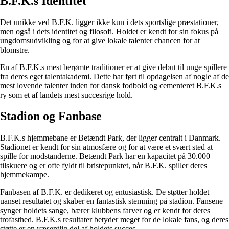
B.F.K.s Identitet
Det unikke ved B.F.K. ligger ikke kun i dets sportslige præstationer,
men også i dets identitet og filosofi. Holdet er kendt for sin fokus på
ungdomsudvikling og for at give lokale talenter chancen for at
blomstre.
En af B.F.K.s mest berømte traditioner er at give debut til unge spillere
fra deres eget talentakademi. Dette har ført til opdagelsen af nogle af de
mest lovende talenter inden for dansk fodbold og cementeret B.F.K.s
ry som et af landets mest succesrige hold.
Stadion og Fanbase
B.F.K.s hjemmebane er Betændt Park, der ligger centralt i Danmark.
Stadionet er kendt for sin atmosfære og for at være et svært sted at
spille for modstanderne. Betændt Park har en kapacitet på 30.000
tilskuere og er ofte fyldt til bristepunktet, når B.F.K. spiller deres
hjemmekampe.
Fanbasen af B.F.K. er dedikeret og entusiastisk. De støtter holdet
uanset resultatet og skaber en fantastisk stemning på stadion. Fansene
synger holdets sange, bærer klubbens farver og er kendt for deres
trofasthed. B.F.K.s resultater betyder meget for de lokale fans, og deres
støtte er en væsentlig del af holdets succes.