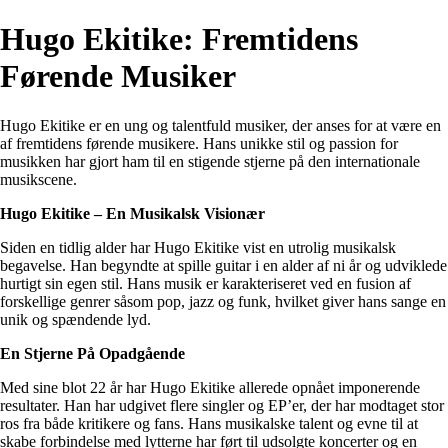
Hugo Ekitike: Fremtidens
Førende Musiker
Hugo Ekitike er en ung og talentfuld musiker, der anses for at være en
af fremtidens førende musikere. Hans unikke stil og passion for
musikken har gjort ham til en stigende stjerne på den internationale
musikscene.
Hugo Ekitike – En Musikalsk Visionær
Siden en tidlig alder har Hugo Ekitike vist en utrolig musikalsk
begavelse. Han begyndte at spille guitar i en alder af ni år og udviklede
hurtigt sin egen stil. Hans musik er karakteriseret ved en fusion af
forskellige genrer såsom pop, jazz og funk, hvilket giver hans sange en
unik og spændende lyd.
En Stjerne På Opadgående
Med sine blot 22 år har Hugo Ekitike allerede opnået imponerende
resultater. Han har udgivet flere singler og EP’er, der har modtaget stor
ros fra både kritikere og fans. Hans musikalske talent og evne til at
skabe forbindelse med lytterne har ført til udsolgte koncerter og en