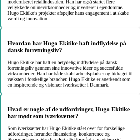
moderniseret retailindustrien. Han har også startet flere
vellykkede onlinevirksomheder og investeret i ejendomme.
Hugo Ekitike’s projekter afspejler hans engagement i at skabe
værdi og innovation.
Hvordan har Hugo Ekitike haft indflydelse på
dansk forretningsliv?
Hugo Ekitike har haft en betydelig indflydelse på dansk
forretningsliv gennem sine innovative ideer og succesfulde
virksomheder. Han har både skabt arbejdspladser og bidraget til
væksten i forskellige brancher. Hugo Ekitike er anerkendt som
en inspirerende og visionær iværksætter i Danmark.
Hvad er nogle af de udfordringer, Hugo Ekitike
har mødt som iværksætter?
Som iværksætter har Hugo Ekitike stået over for forskellige
udfordringer, herunder finansiering, konkurrence og
tilpasningsevne. Han har dog altid formået at navigere sig