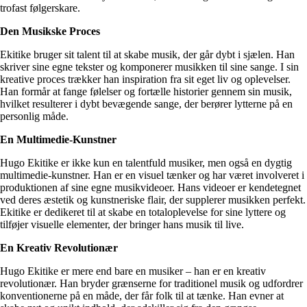
trofast følgerskare.
Den Musikske Proces
Ekitike bruger sit talent til at skabe musik, der går dybt i sjælen. Han
skriver sine egne tekster og komponerer musikken til sine sange. I sin
kreative proces trækker han inspiration fra sit eget liv og oplevelser.
Han formår at fange følelser og fortælle historier gennem sin musik,
hvilket resulterer i dybt bevægende sange, der berører lytterne på en
personlig måde.
En Multimedie-Kunstner
Hugo Ekitike er ikke kun en talentfuld musiker, men også en dygtig
multimedie-kunstner. Han er en visuel tænker og har været involveret i
produktionen af sine egne musikvideoer. Hans videoer er kendetegnet
ved deres æstetik og kunstneriske flair, der supplerer musikken perfekt.
Ekitike er dedikeret til at skabe en totaloplevelse for sine lyttere og
tilføjer visuelle elementer, der bringer hans musik til live.
En Kreativ Revolutionær
Hugo Ekitike er mere end bare en musiker – han er en kreativ
revolutionær. Han bryder grænserne for traditionel musik og udfordrer
konventionerne på en måde, der får folk til at tænke. Han evner at