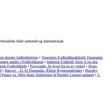
erkendelse både nationalt og internationalt.
den danske fodboldstjerne
•
Tunesiens Fodboldlandshold: Danmarks
anien mødes i Fodboldkamp
•
Italiensk Fodbold: Serie A og den
lgisk Fodboldklub
•
Newcastle: Se byen fra en ny vinkel
•
Hugo
d
•
Banyer – Et Af Danmarks Ældste Byggematerialer
•
Burnley
l Palace vs. West Ham: Spilforslag til Premier League-opgøret
•
3.