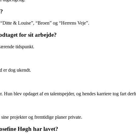
i?
er “Ditte & Louise”, “Broen” og “Herrens Veje”.
dtaget for sit arbejde?
værende tidspunkt.
id er dog ukendt.
. Hun blev opdaget af en talentspejder, og hendes karriere tog fart derf
 sine projekter og fremtidige planer private.
osefine Høgh har lavet?