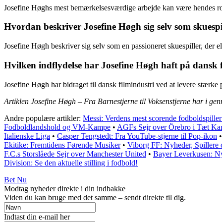
Josefine Høghs mest bemærkelsesværdige arbejde kan være hendes rol
Hvordan beskriver Josefine Høgh sig selv som skuespi
Josefine Høgh beskriver sig selv som en passioneret skuespiller, der el
Hvilken indflydelse har Josefine Høgh haft på dansk 
Josefine Høgh har bidraget til dansk filmindustri ved at levere stærke 
Artiklen Josefine Høgh – Fra Barnestjerne til Voksenstjerne har i ge
Andre populære artikler:
Messi: Verdens mest scorende fodboldspille
Fodboldlandshold og VM-Kampe
•
AGFs Sejr over Örebro i Tæt K
Italienske Liga
•
Casper Tengstedt: Fra YouTube-stjerne til Pop-ikon
Ekitike: Fremtidens Førende Musiker
•
Viborg FF: Nyheder, Spiller
F.C.s Storslåede Sejr over Manchester United
•
Bayer Leverkusen: Ny
Division: Se den aktuelle stilling i fodbold!
Bet Nu
Modtag nyheder direkte i din indbakke
Viden du kan bruge med det samme – sendt direkte til dig.
Indtast din e-mail her