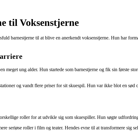
e til Voksenstjerne
cesfuld barnestjerne til at blive en anerkendt voksenstjerne. Hun har for
arriere
 meget ung alder. Hun startede som barnestjerne og fik sin første store 
ationer og vandt flere priser for sit skuespil. Hun var ikke blot en sø
skellige roller for at udvikle sig som skuespiller. Hun søgte udfordrin
re seriøse roller i film og teater. Hendes evne til at transformere sig s