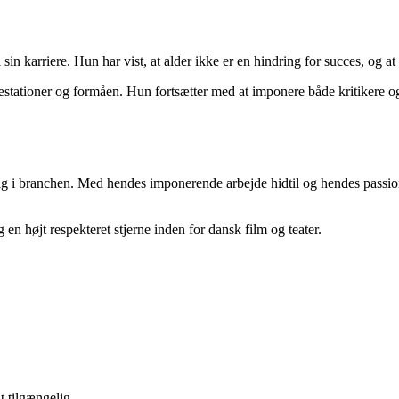
n karriere. Hun har vist, at alder ikke er en hindring for succes, og at ta
tationer og formåen. Hun fortsætter med at imponere både kritikere og
ig i branchen. Med hendes imponerende arbejde hidtil og hendes passion 
 en højt respekteret stjerne inden for dansk film og teater.
t tilgængelig.