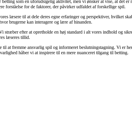
 betting som en uforudsigelig aktivitet, men vi ønsker at vise, at det 
 forståelse for de faktorer, der påvirker udfaldet af forskellige spil.
res læsere til at dele deres egne erfaringer og perspektiver, hvilket s
hvor brugerne kan interagere og lære af hinanden.
 Vi stræber efter at opretholde en høj standard i alt vores indhold og sikr
s læseres tillid.
til at fremme ansvarlig spil og informeret beslutningstagning. Vi er her
lighed håber vi at inspirere til en mere nuanceret tilgang til betting.