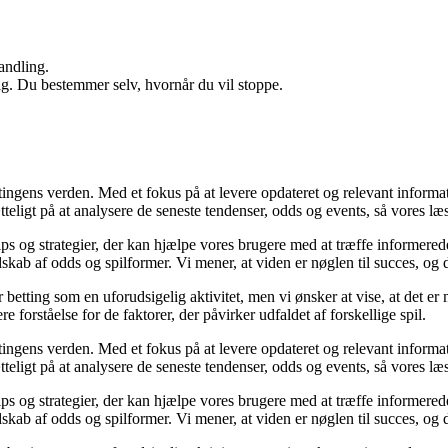
andling.
ig. Du bestemmer selv, hvornår du vil stoppe.
tingens verden. Med et fokus på at levere opdateret og relevant informati
teligt på at analysere de seneste tendenser, odds og events, så vores læs
ips og strategier, der kan hjælpe vores brugere med at træffe informered
kab af odds og spilformer. Vi mener, at viden er nøglen til succes, og de
 betting som en uforudsigelig aktivitet, men vi ønsker at vise, at det 
 forståelse for de faktorer, der påvirker udfaldet af forskellige spil.
tingens verden. Med et fokus på at levere opdateret og relevant informati
teligt på at analysere de seneste tendenser, odds og events, så vores læs
ips og strategier, der kan hjælpe vores brugere med at træffe informered
kab af odds og spilformer. Vi mener, at viden er nøglen til succes, og de