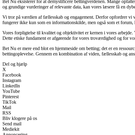
Bet Nu eksisterer for at demystificere bettingverdenen. Mange opfatter
og grundige vurderinger af relevante data, kan vores læsere få en dybere
Vi tror på værdien af fællesskab og engagement. Derfor opfordrer vi vo
fungerer ikke kun som en informationskilde, men også som et forum, 
Vores forpligtelse til kvalitet og objektivitet er kernen i vores arbejde.
Dette etiske fundament er afgørende for vores troværdighed og for vore
Bet Nu er mere end blot en hjemmeside om betting; det er en ressource 
bettingoplevelse. Gennem en kombination af viden, fællesskab og ansvar
Del og hjælp
X
Facebook
Instagram
LinkedIn
YouTube
Pinterest
TikTok
Mail
RSS
Bliv klogere på os
Send mail
Mediekit
Annoncering