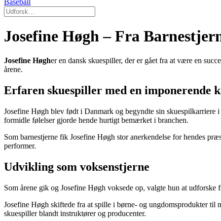
Baseball
Josefine Høgh – Fra Barnestjern
Josefine Høgh
er en dansk skuespiller, der er gået fra at være en suc
årene.
Erfaren skuespiller med en imponerende k
Josefine Høgh blev født i Danmark og begyndte sin skuespilkarriere i en
formidle følelser gjorde hende hurtigt bemærket i branchen.
Som barnestjerne fik Josefine Høgh stor anerkendelse for hendes præst
performer.
Udvikling som voksenstjerne
Som årene gik og Josefine Høgh voksede op, valgte hun at udforske for
Josefine Høgh skiftede fra at spille i børne- og ungdomsprodukter til me
skuespiller blandt instruktører og producenter.