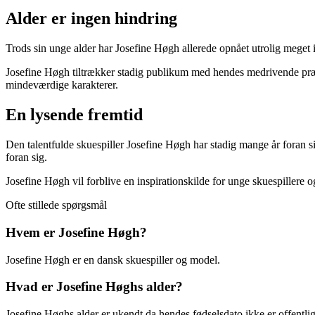
Alder er ingen hindring
Trods sin unge alder har Josefine Høgh allerede opnået utrolig meget i si
Josefine Høgh tiltrækker stadig publikum med hendes medrivende præs
mindeværdige karakterer.
En lysende fremtid
Den talentfulde skuespiller Josefine Høgh har stadig mange år foran s
foran sig.
Josefine Høgh vil forblive en inspirationskilde for unge skuespillere og
Ofte stillede spørgsmål
Hvem er Josefine Høgh?
Josefine Høgh er en dansk skuespiller og model.
Hvad er Josefine Høghs alder?
Josefine Høghs alder er ukendt da hendes fødselsdato ikke er offentlig