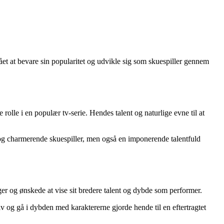
mået at bevare sin popularitet og udvikle sig som skuespiller gennem
rolle i en populær tv-serie. Hendes talent og naturlige evne til at
d og charmerende skuespiller, men også en imponerende talentfuld
ger og ønskede at vise sit bredere talent og dybde som performer.
elv og gå i dybden med karaktererne gjorde hende til en eftertragtet