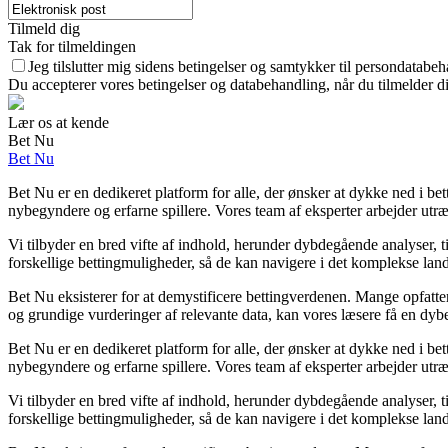
Tilmeld dig
Tak for tilmeldingen
Jeg tilslutter mig sidens betingelser og samtykker til persondatabeh
Du accepterer vores betingelser og databehandling, når du tilmelder d
Lær os at kende
Bet Nu
Bet Nu
Bet Nu er en dedikeret platform for alle, der ønsker at dykke ned i bet
nybegyndere og erfarne spillere. Vores team af eksperter arbejder utræt
Vi tilbyder en bred vifte af indhold, herunder dybdegående analyser, t
forskellige bettingmuligheder, så de kan navigere i det komplekse lands
Bet Nu eksisterer for at demystificere bettingverdenen. Mange opfatter
og grundige vurderinger af relevante data, kan vores læsere få en dybere
Bet Nu er en dedikeret platform for alle, der ønsker at dykke ned i bet
nybegyndere og erfarne spillere. Vores team af eksperter arbejder utræt
Vi tilbyder en bred vifte af indhold, herunder dybdegående analyser, t
forskellige bettingmuligheder, så de kan navigere i det komplekse lands