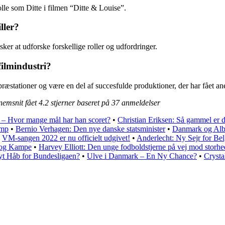
le som Ditte i filmen “Ditte & Louise”.
ller?
sker at udforske forskellige roller og udfordringer.
filmindustri?
præstationer og være en del af succesfulde produktioner, der har fået an
nnemsnit fået
4.2
stjerner baseret på
37
anmeldelser
r – Hvor mange mål har han scoret?
•
Christian Eriksen: Så gammel er 
amp
•
Bernio Verhagen: Den nye danske statsminister
•
Danmark og Alb
•
VM-sangen 2022 er nu officielt udgivet!
•
Anderlecht: Ny Sejr for Be
e og Kampe
•
Harvey Elliott: Den unge fodboldstjerne på vej mod storhe
t Håb for Bundesligaen?
•
Ulve i Danmark – En Ny Chance?
•
Crysta