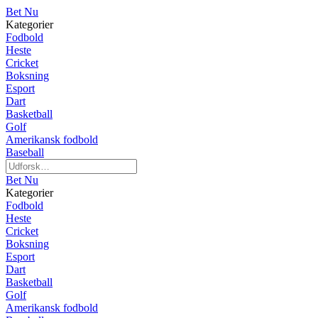
Bet Nu
Kategorier
Fodbold
Heste
Cricket
Boksning
Esport
Dart
Basketball
Golf
Amerikansk fodbold
Baseball
Bet Nu
Kategorier
Fodbold
Heste
Cricket
Boksning
Esport
Dart
Basketball
Golf
Amerikansk fodbold