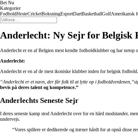
Bet Nu
Kategorier
Fodbold
Heste
Cricket
Boksning
Esport
Dart
Basketball
Golf
Amerikansk f
Anderlecht: Ny Sejr for Belgisk
Anderlecht er en af Belgien mest kendte fodboldklubber og har netop o
Anderlecht:
Anderlecht er en af de mest ikoniske klubber inden for belgisk fodbold.
“Anderlecht er et navn, der får folk til at lytte op i fodboldverdenen,”
si
bevis på deres talent og kompetence.”
Anderlechts Seneste Sejr
I deres seneste kamp stod Anderlecht over for en hård modstander, men 
undervejs.
“Vores spillere er dedikerede og træner hårdt for at opnå disse resu