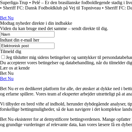
Superliga-Trup
•
Pelé – Er den brasilianske fodboldlegende stadig i liv
•
Sheriff FC: Dansk Fodboldklub på Vej til Topniveau
•
Sheriff FC: D
Bet Nu
Modtag nyheder direkte i din indbakke
Viden du kan bruge med det samme – sendt direkte til dig.
Indtast din e-mail her
Tilmeld dig
Jeg tilslutter mig sidens betingelser og samtykker til persondatabeha
Du accepterer vores betingelser og databehandling, når du tilmelder di
Lær os at kende
Bet Nu
Bet Nu
Bet Nu er en dedikeret platform for alle, der ønsker at dykke ned i bett
og erfarne spillere. Vores team af eksperter arbejder utrætteligt på at a
Vi tilbyder en bred vifte af indhold, herunder dybdegående analyser, ti
forskellige bettingmuligheder, så de kan navigere i det komplekse landska
Bet Nu eksisterer for at demystificere bettingverdenen. Mange opfatter 
og grundige vurderinger af relevante data, kan vores læsere få en dybere 