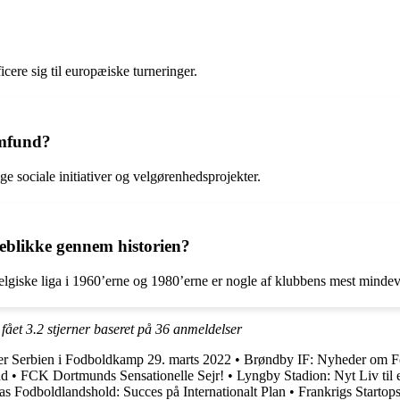
icere sig til europæiske turneringer.
amfund?
ige sociale initiativer og velgørenhedsprojekter.
eblikke gennem historien?
lgiske liga i 1960’erne og 1980’erne er nogle af klubbens mest mindev
 fået
3.2
stjerner baseret på
36
anmeldelser
 Serbien i Fodboldkamp 29. marts 2022
•
Brøndby IF: Nyheder om F
nd
•
FCK Dortmunds Sensationelle Sejr!
•
Lyngby Stadion: Nyt Liv til 
as Fodboldlandshold: Succes på Internationalt Plan
•
Frankrigs Startops