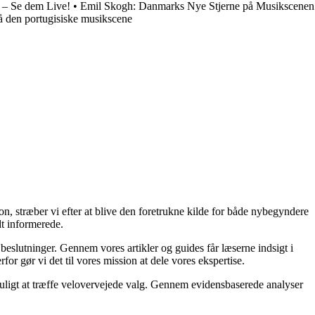
– Se dem Live!
•
Emil Skogh: Danmarks Nye Stjerne på Musikscenen
å den portugisiske musikscene
on, stræber vi efter at blive den foretrukne kilde for både nybegyndere
dt informerede.
 beslutninger. Gennem vores artikler og guides får læserne indsigt i
or gør vi det til vores mission at dele vores ekspertise.
 muligt at træffe velovervejede valg. Gennem evidensbaserede analyser