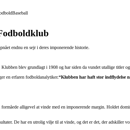
odbold
Baseball
 Fodboldklub
pnået endnu en sejr i deres imponerende historie.
 Klubben blev grundlagt i 1908 og har siden da vundet utallige titler og
ger en erfaren fodboldanalytiker.
“Klubben har haft stor indflydelse na
formåede alligevel at vinde med en imponerende margin. Holdet dominere
ltater. De har en utrolig vilje til at vinde, og det er det, der adskiller v