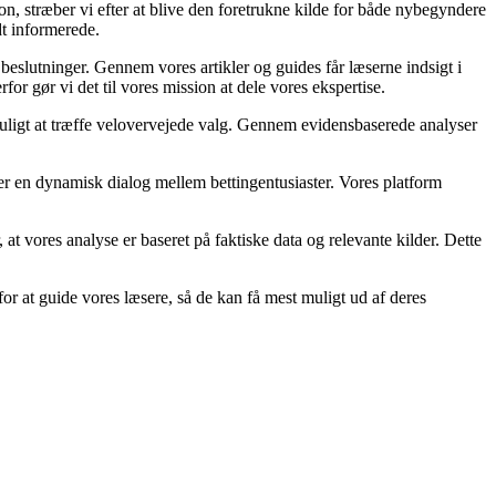
on, stræber vi efter at blive den foretrukne kilde for både nybegyndere
dt informerede.
 beslutninger. Gennem vores artikler og guides får læserne indsigt i
or gør vi det til vores mission at dele vores ekspertise.
 muligt at træffe velovervejede valg. Gennem evidensbaserede analyser
ber en dynamisk dialog mellem bettingentusiaster. Vores platform
r, at vores analyse er baseret på faktiske data og relevante kilder. Dette
or at guide vores læsere, så de kan få mest muligt ud af deres