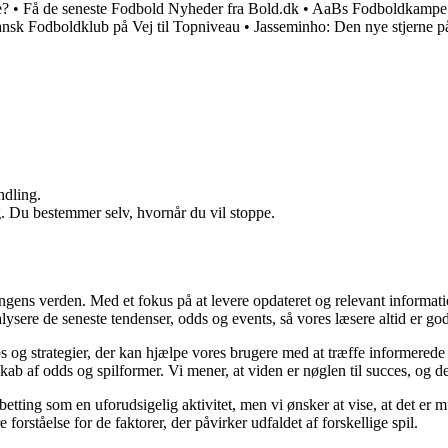
e?
•
Få de seneste Fodbold Nyheder fra Bold.dk
•
AaBs Fodboldkampe 
ansk Fodboldklub på Vej til Topniveau
•
Jasseminho: Den nye stjerne p
ndling.
g. Du bestemmer selv, hvornår du vil stoppe.
ingens verden. Med et fokus på at levere opdateret og relevant informati
nalysere de seneste tendenser, odds og events, så vores læsere altid er go
ps og strategier, der kan hjælpe vores brugere med at træffe informerede
b af odds og spilformer. Vi mener, at viden er nøglen til succes, og derf
betting som en uforudsigelig aktivitet, men vi ønsker at vise, at det er
forståelse for de faktorer, der påvirker udfaldet af forskellige spil.