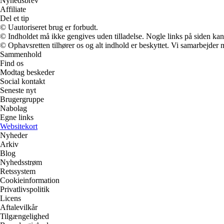
Nyhedsbrev
Affiliate
Del et tip
© Uautoriseret brug er forbudt.
© Indholdet må ikke gengives uden tilladelse. Nogle links på siden ka
© Ophavsretten tilhører os og alt indhold er beskyttet. Vi samarbejder 
Sammenhold
Find os
Modtag beskeder
Social kontakt
Seneste nyt
Brugergruppe
Nabolag
Egne links
Websitekort
Nyheder
Arkiv
Blog
Nyhedsstrøm
Retssystem
Cookieinformation
Privatlivspolitik
Licens
Aftalevilkår
Tilgængelighed