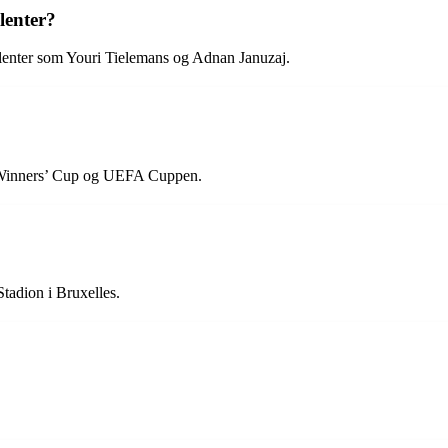
lenter?
lenter som Youri Tielemans og Adnan Januzaj.
up Winners’ Cup og UEFA Cuppen.
tadion i Bruxelles.