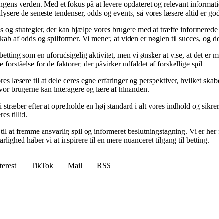
ingens verden. Med et fokus på at levere opdateret og relevant informati
nalysere de seneste tendenser, odds og events, så vores læsere altid er go
ps og strategier, der kan hjælpe vores brugere med at træffe informerede
b af odds og spilformer. Vi mener, at viden er nøglen til succes, og derf
betting som en uforudsigelig aktivitet, men vi ønsker at vise, at det er
forståelse for de faktorer, der påvirker udfaldet af forskellige spil.
es læsere til at dele deres egne erfaringer og perspektiver, hvilket ska
or brugerne kan interagere og lære af hinanden.
Vi stræber efter at opretholde en høj standard i alt vores indhold og sikre
s tillid.
l at fremme ansvarlig spil og informeret beslutningstagning. Vi er her f
ghed håber vi at inspirere til en mere nuanceret tilgang til betting.
terest
TikTok
Mail
RSS