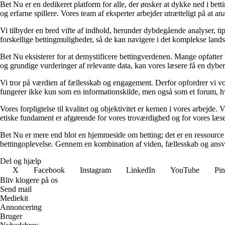
Bet Nu er en dedikeret platform for alle, der ønsker at dykke ned i bett
og erfarne spillere. Vores team af eksperter arbejder utrætteligt på at a
Vi tilbyder en bred vifte af indhold, herunder dybdegående analyser, ti
forskellige bettingmuligheder, så de kan navigere i det komplekse landska
Bet Nu eksisterer for at demystificere bettingverdenen. Mange opfatter 
og grundige vurderinger af relevante data, kan vores læsere få en dybere 
Vi tror på værdien af fællesskab og engagement. Derfor opfordrer vi vor
fungerer ikke kun som en informationskilde, men også som et forum, hv
Vores forpligtelse til kvalitet og objektivitet er kernen i vores arbejde. 
etiske fundament er afgørende for vores troværdighed og for vores læsere
Bet Nu er mere end blot en hjemmeside om betting; det er en ressource ti
bettingoplevelse. Gennem en kombination af viden, fællesskab og ansvarli
Del og hjælp
X
Facebook
Instagram
LinkedIn
YouTube
Pin
Bliv klogere på os
Send mail
Mediekit
Annoncering
Bruger