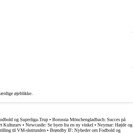
ærdige øjeblikke.
odbold og Superliga-Trup
•
Borussia Mönchengladbach: Succes på
et Kulturarv
•
Newcastle: Se byen fra en ny vinkel
•
Neymar: Højde og
tilling til VM-slutrunden
•
Brøndby IF: Nyheder om Fodbold og