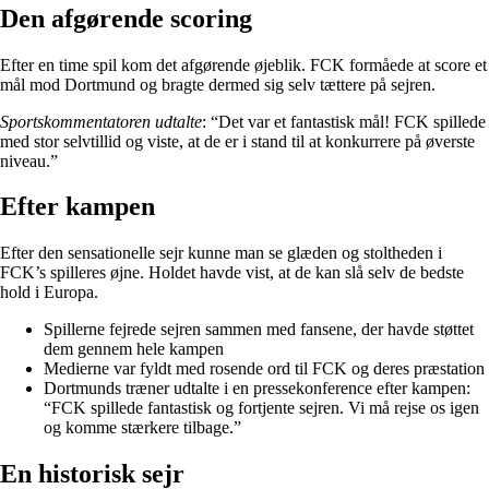
Den afgørende scoring
Efter en time spil kom det afgørende øjeblik. FCK formåede at score et
mål mod Dortmund og bragte dermed sig selv tættere på sejren.
Sportskommentatoren udtalte
: “Det var et fantastisk mål! FCK spillede
med stor selvtillid og viste, at de er i stand til at konkurrere på øverste
niveau.”
Efter kampen
Efter den sensationelle sejr kunne man se glæden og stoltheden i
FCK’s spilleres øjne. Holdet havde vist, at de kan slå selv de bedste
hold i Europa.
Spillerne fejrede sejren sammen med fansene, der havde støttet
dem gennem hele kampen
Medierne var fyldt med rosende ord til FCK og deres præstation
Dortmunds træner udtalte i en pressekonference efter kampen:
“FCK spillede fantastisk og fortjente sejren. Vi må rejse os igen
og komme stærkere tilbage.”
En historisk sejr