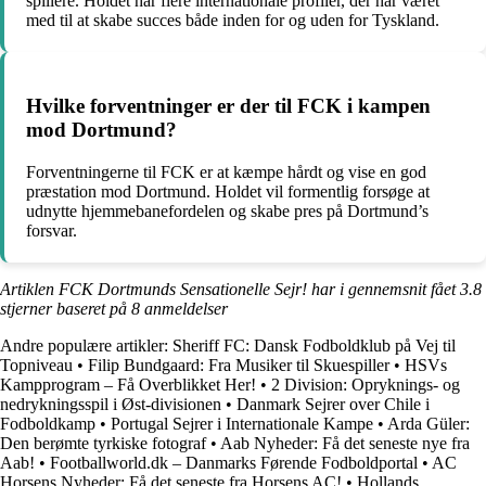
spillere. Holdet har flere internationale profiler, der har været
med til at skabe succes både inden for og uden for Tyskland.
Hvilke forventninger er der til FCK i kampen
mod Dortmund?
Forventningerne til FCK er at kæmpe hårdt og vise en god
præstation mod Dortmund. Holdet vil formentlig forsøge at
udnytte hjemmebanefordelen og skabe pres på Dortmund’s
forsvar.
Artiklen FCK Dortmunds Sensationelle Sejr! har i gennemsnit fået
3.8
stjerner baseret på
8
anmeldelser
Andre populære artikler:
Sheriff FC: Dansk Fodboldklub på Vej til
Topniveau
•
Filip Bundgaard: Fra Musiker til Skuespiller
•
HSVs
Kampprogram – Få Overblikket Her!
•
2 Division: Opryknings- og
nedrykningsspil i Øst-divisionen
•
Danmark Sejrer over Chile i
Fodboldkamp
•
Portugal Sejrer i Internationale Kampe
•
Arda Güler:
Den berømte tyrkiske fotograf
•
Aab Nyheder: Få det seneste nye fra
Aab!
•
Footballworld.dk – Danmarks Førende Fodboldportal
•
AC
Horsens Nyheder: Få det seneste fra Horsens AC!
•
Hollands