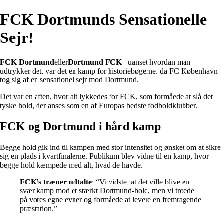
FCK Dortmunds Sensationelle
Sejr!
FCK Dortmund
eller
Dortmund FCK
– uanset hvordan man
udtrykker det, var det en kamp for historiebøgerne, da FC København
tog sig af en sensationel sejr mod Dortmund.
Det var en aften, hvor alt lykkedes for FCK, som formåede at slå det
tyske hold, der anses som en af Europas bedste fodboldklubber.
FCK og Dortmund i hård kamp
Begge hold gik ind til kampen med stor intensitet og ønsket om at sikre
sig en plads i kvartfinalerne. Publikum blev vidne til en kamp, hvor
begge hold kæmpede med alt, hvad de havde.
FCK’s træner udtalte
: “Vi vidste, at det ville blive en
svær kamp mod et stærkt Dortmund-hold, men vi troede
på vores egne evner og formåede at levere en fremragende
præstation.”