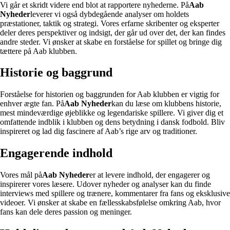
Vi går et skridt videre end blot at rapportere nyhederne. På
Aab
Nyheder
leverer vi også dybdegående analyser om holdets
præstationer, taktik og strategi. Vores erfarne skribenter og eksperter
deler deres perspektiver og indsigt, der går ud over det, der kan findes
andre steder. Vi ønsker at skabe en forståelse for spillet og bringe dig
tættere på Aab klubben.
Historie og baggrund
Forståelse for historien og baggrunden for Aab klubben er vigtig for
enhver ægte fan. På
Aab Nyheder
kan du læse om klubbens historie,
mest mindeværdige øjeblikke og legendariske spillere. Vi giver dig et
omfattende indblik i klubben og dens betydning i dansk fodbold. Bliv
inspireret og lad dig fascinere af Aab’s rige arv og traditioner.
Engagerende indhold
Vores mål på
Aab Nyheder
er at levere indhold, der engagerer og
inspirerer vores læsere. Udover nyheder og analyser kan du finde
interviews med spillere og trænere, kommentarer fra fans og eksklusive
videoer. Vi ønsker at skabe en fællesskabsfølelse omkring Aab, hvor
fans kan dele deres passion og meninger.