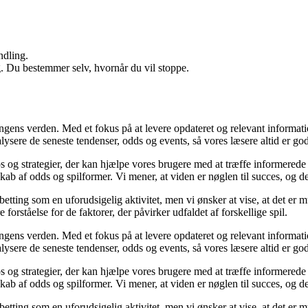
ndling.
g. Du bestemmer selv, hvornår du vil stoppe.
ingens verden. Med et fokus på at levere opdateret og relevant informati
nalysere de seneste tendenser, odds og events, så vores læsere altid er go
ps og strategier, der kan hjælpe vores brugere med at træffe informerede
b af odds og spilformer. Vi mener, at viden er nøglen til succes, og derf
betting som en uforudsigelig aktivitet, men vi ønsker at vise, at det er
forståelse for de faktorer, der påvirker udfaldet af forskellige spil.
ingens verden. Med et fokus på at levere opdateret og relevant informati
nalysere de seneste tendenser, odds og events, så vores læsere altid er go
ps og strategier, der kan hjælpe vores brugere med at træffe informerede
b af odds og spilformer. Vi mener, at viden er nøglen til succes, og derf
betting som en uforudsigelig aktivitet, men vi ønsker at vise, at det er