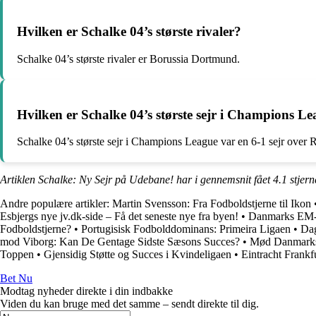
Hvilken er Schalke 04’s største rivaler?
Schalke 04’s største rivaler er Borussia Dortmund.
Hvilken er Schalke 04’s største sejr i Champions L
Schalke 04’s største sejr i Champions League var en 6-1 sejr over 
Artiklen Schalke: Ny Sejr på Udebane! har i gennemsnit fået
4.1
stjern
Andre populære artikler:
Martin Svensson: Fra Fodboldstjerne til Ikon
Esbjergs nye jv.dk-side – Få det seneste nye fra byen!
•
Danmarks EM-f
Fodboldstjerne?
•
Portugisisk Fodbolddominans: Primeira Ligaen
•
Dag
mod Viborg: Kan De Gentage Sidste Sæsons Succes?
•
Mød Danmarks
Toppen
•
Gjensidig Støtte og Succes i Kvindeligaen
•
Eintracht Frank
Bet Nu
Modtag nyheder direkte i din indbakke
Viden du kan bruge med det samme – sendt direkte til dig.