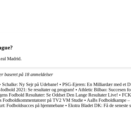
eague?
Real Madrid.
er baseret på
18
anmeldelser
•
Schalke: Ny Sejr på Udebane!
•
PSG-Ejeren: En Milliardær med et 
odbold 2021: Se resultater og program!
•
Athletic Bilbao: Succesen for
ens Fodbold Resultater: Se Oddset Den Lange Resultater Live!
•
FCKs
 Fodboldkommentatorer på TV2 VM Studie
•
AaBs Fodboldkampe – 
furt: Fodboldsucces på hjemmebane
•
Ekstra Bladet DK: Få de seneste 