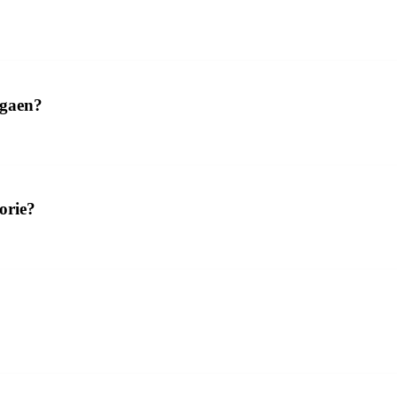
igaen?
orie?