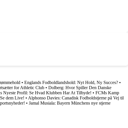
Drømmehold
•
Englands Fodboldlandshold: Nyt Hold, Ny Succes?
•
tsætter for Athletic Club
•
Dolberg: Hvor Spiller Den Danske
 Nyeste Profil: Se Hvad Klubben Har At Tilbyde!
•
FCMs Kamp
Se dem Live!
•
Alphonso Davies: Canadisk Fodboldstjerne på Vej til
sportsnyheder!
•
Jamal Musiala: Bayern Münchens nye stjerne