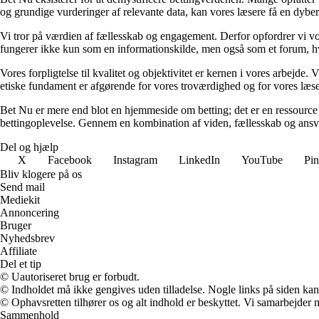
og grundige vurderinger af relevante data, kan vores læsere få en dybere 
Vi tror på værdien af fællesskab og engagement. Derfor opfordrer vi vor
fungerer ikke kun som en informationskilde, men også som et forum, hv
Vores forpligtelse til kvalitet og objektivitet er kernen i vores arbejde. 
etiske fundament er afgørende for vores troværdighed og for vores læsere
Bet Nu er mere end blot en hjemmeside om betting; det er en ressource ti
bettingoplevelse. Gennem en kombination af viden, fællesskab og ansvarli
Del og hjælp
X
Facebook
Instagram
LinkedIn
YouTube
Pin
Bliv klogere på os
Send mail
Mediekit
Annoncering
Bruger
Nyhedsbrev
Affiliate
Del et tip
© Uautoriseret brug er forbudt.
© Indholdet må ikke gengives uden tilladelse. Nogle links på siden ka
© Ophavsretten tilhører os og alt indhold er beskyttet. Vi samarbejder 
Sammenhold