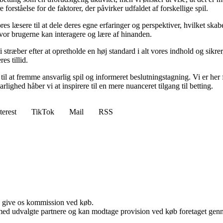
forståelse for de faktorer, der påvirker udfaldet af forskellige spil.
es læsere til at dele deres egne erfaringer og perspektiver, hvilket ska
or brugerne kan interagere og lære af hinanden.
Vi stræber efter at opretholde en høj standard i alt vores indhold og sikre
s tillid.
l at fremme ansvarlig spil og informeret beslutningstagning. Vi er her f
ghed håber vi at inspirere til en mere nuanceret tilgang til betting.
terest
TikTok
Mail
RSS
n give os kommission ved køb.
med udvalgte partnere og kan modtage provision ved køb foretaget gennem