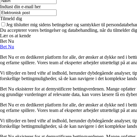
Indtast din e-mail her
Tilmeld dig
Jeg tilslutter mig sidens betingelser og samtykker til persondatabeha
Du accepterer vores betingelser og databehandling, når du tilmelder di
Lær os at kende
Bet Nu
Bet Nu
Bet Nu er en dedikeret platform for alle, der ønsker at dykke ned i bett
og erfarne spillere. Vores team af eksperter arbejder utrætteligt på at a
Vi tilbyder en bred vifte af indhold, herunder dybdegående analyser, ti
forskellige bettingmuligheder, så de kan navigere i det komplekse landska
Bet Nu eksisterer for at demystificere bettingverdenen. Mange opfatter 
og grundige vurderinger af relevante data, kan vores læsere få en dybere 
Bet Nu er en dedikeret platform for alle, der ønsker at dykke ned i bett
og erfarne spillere. Vores team af eksperter arbejder utrætteligt på at a
Vi tilbyder en bred vifte af indhold, herunder dybdegående analyser, ti
forskellige bettingmuligheder, så de kan navigere i det komplekse landska
Bet Nu eksisterer for at demystificere bettingverdenen. Mange opfatter 