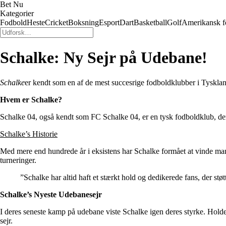
Bet Nu
Kategorier
Fodbold
Heste
Cricket
Boksning
Esport
Dart
Basketball
Golf
Amerikansk f
Schalke: Ny Sejr på Udebane!
Schalke
er kendt som en af de mest succesrige fodboldklubber i Tysklan
Hvem er Schalke?
Schalke 04, også kendt som FC Schalke 04, er en tysk fodboldklub, der 
Schalke’s Historie
Med mere end hundrede år i eksistens har Schalke formået at vinde man
turneringer.
”Schalke har altid haft et stærkt hold og dedikerede fans, der støtt
Schalke’s Nyeste Udebanesejr
I deres seneste kamp på udebane viste Schalke igen deres styrke. Holde
sejr.