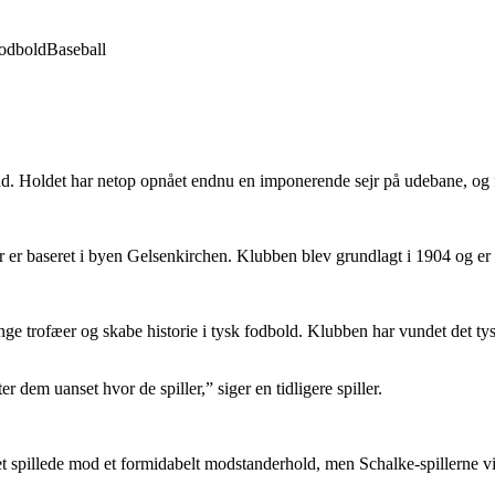
odbold
Baseball
d. Holdet har netop opnået endnu en imponerende sejr på udebane, og f
er baseret i byen Gelsenkirchen. Klubben blev grundlagt i 1904 og er s
ge trofæer og skabe historie i tysk fodbold. Klubben har vundet det ty
er dem uanset hvor de spiller,” siger en tidligere spiller.
t spillede mod et formidabelt modstanderhold, men Schalke-spillerne vis