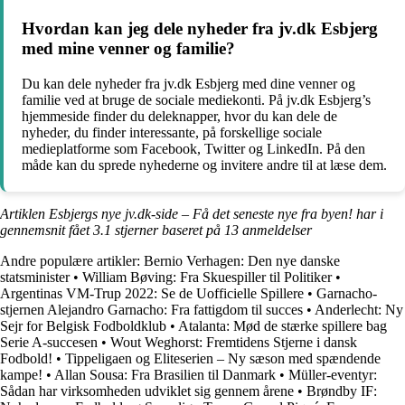
Hvordan kan jeg dele nyheder fra jv.dk Esbjerg
med mine venner og familie?
Du kan dele nyheder fra jv.dk Esbjerg med dine venner og
familie ved at bruge de sociale mediekonti. På jv.dk Esbjerg’s
hjemmeside finder du deleknapper, hvor du kan dele de
nyheder, du finder interessante, på forskellige sociale
medieplatforme som Facebook, Twitter og LinkedIn. På den
måde kan du sprede nyhederne og invitere andre til at læse dem.
Artiklen Esbjergs nye jv.dk-side – Få det seneste nye fra byen! har i
gennemsnit fået
3.1
stjerner baseret på
13
anmeldelser
Andre populære artikler:
Bernio Verhagen: Den nye danske
statsminister
•
William Bøving: Fra Skuespiller til Politiker
•
Argentinas VM-Trup 2022: Se de Uofficielle Spillere
•
Garnacho-
stjernen Alejandro Garnacho: Fra fattigdom til succes
•
Anderlecht: Ny
Sejr for Belgisk Fodboldklub
•
Atalanta: Mød de stærke spillere bag
Serie A-succesen
•
Wout Weghorst: Fremtidens Stjerne i dansk
Fodbold!
•
Tippeligaen og Eliteserien – Ny sæson med spændende
kampe!
•
Allan Sousa: Fra Brasilien til Danmark
•
Müller-eventyr:
Sådan har virksomheden udviklet sig gennem årene
•
Brøndby IF: