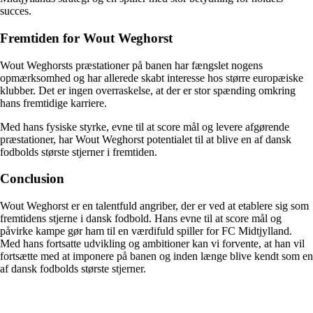
succes.
Fremtiden for Wout Weghorst
Wout Weghorsts præstationer på banen har fængslet nogens
opmærksomhed og har allerede skabt interesse hos større europæiske
klubber. Det er ingen overraskelse, at der er stor spænding omkring
hans fremtidige karriere.
Med hans fysiske styrke, evne til at score mål og levere afgørende
præstationer, har Wout Weghorst potentialet til at blive en af dansk
fodbolds største stjerner i fremtiden.
Conclusion
Wout Weghorst er en talentfuld angriber, der er ved at etablere sig som
fremtidens stjerne i dansk fodbold. Hans evne til at score mål og
påvirke kampe gør ham til en værdifuld spiller for FC Midtjylland.
Med hans fortsatte udvikling og ambitioner kan vi forvente, at han vil
fortsætte med at imponere på banen og inden længe blive kendt som en
af dansk fodbolds største stjerner.