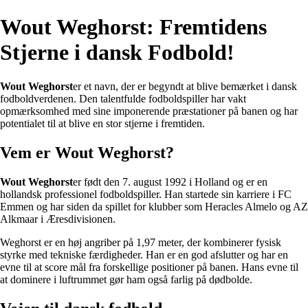
Wout Weghorst: Fremtidens
Stjerne i dansk Fodbold!
Wout Weghorst
er et navn, der er begyndt at blive bemærket i dansk
fodboldverdenen. Den talentfulde fodboldspiller har vakt
opmærksomhed med sine imponerende præstationer på banen og har
potentialet til at blive en stor stjerne i fremtiden.
Vem er Wout Weghorst?
Wout Weghorst
er født den 7. august 1992 i Holland og er en
hollandsk professionel fodboldspiller. Han startede sin karriere i FC
Emmen og har siden da spillet for klubber som Heracles Almelo og AZ
Alkmaar i Æresdivisionen.
Weghorst er en høj angriber på 1,97 meter, der kombinerer fysisk
styrke med tekniske færdigheder. Han er en god afslutter og har en
evne til at score mål fra forskellige positioner på banen. Hans evne til
at dominere i luftrummet gør ham også farlig på dødbolde.