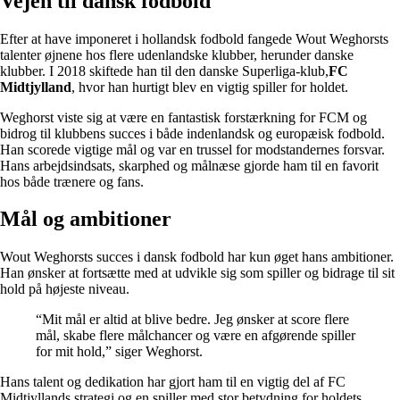
Vejen til dansk fodbold
Efter at have imponeret i hollandsk fodbold fangede Wout Weghorsts
talenter øjnene hos flere udenlandske klubber, herunder danske
klubber. I 2018 skiftede han til den danske Superliga-klub,
FC
Midtjylland
, hvor han hurtigt blev en vigtig spiller for holdet.
Weghorst viste sig at være en fantastisk forstærkning for FCM og
bidrog til klubbens succes i både indenlandsk og europæisk fodbold.
Han scorede vigtige mål og var en trussel for modstandernes forsvar.
Hans arbejdsindsats, skarphed og målnæse gjorde ham til en favorit
hos både trænere og fans.
Mål og ambitioner
Wout Weghorsts succes i dansk fodbold har kun øget hans ambitioner.
Han ønsker at fortsætte med at udvikle sig som spiller og bidrage til sit
hold på højeste niveau.
“Mit mål er altid at blive bedre. Jeg ønsker at score flere
mål, skabe flere målchancer og være en afgørende spiller
for mit hold,” siger Weghorst.
Hans talent og dedikation har gjort ham til en vigtig del af FC
Midtjyllands strategi og en spiller med stor betydning for holdets