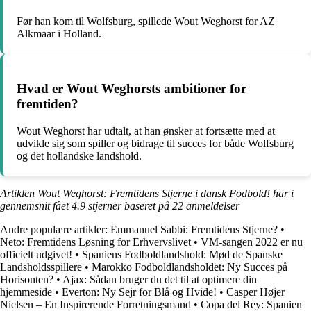
Før han kom til Wolfsburg, spillede Wout Weghorst for AZ
Alkmaar i Holland.
Hvad er Wout Weghorsts ambitioner for
fremtiden?
Wout Weghorst har udtalt, at han ønsker at fortsætte med at
udvikle sig som spiller og bidrage til succes for både Wolfsburg
og det hollandske landshold.
Artiklen Wout Weghorst: Fremtidens Stjerne i dansk Fodbold! har i
gennemsnit fået
4.9
stjerner baseret på
22
anmeldelser
Andre populære artikler:
Emmanuel Sabbi: Fremtidens Stjerne?
•
Neto: Fremtidens Løsning for Erhvervslivet
•
VM-sangen 2022 er nu
officielt udgivet!
•
Spaniens Fodboldlandshold: Mød de Spanske
Landsholdsspillere
•
Marokko Fodboldlandsholdet: Ny Succes på
Horisonten?
•
Ajax: Sådan bruger du det til at optimere din
hjemmeside
•
Everton: Ny Sejr for Blå og Hvide!
•
Casper Højer
Nielsen – En Inspirerende Forretningsmand
•
Copa del Rey: Spanien