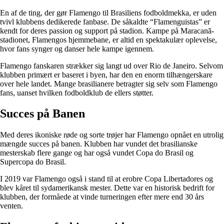
En af de ting, der gør Flamengo til Brasiliens fodboldmekka, er uden
tvivl klubbens dedikerede fanbase. De såkaldte “Flamenguistas” er
kendt for deres passion og support på stadion. Kampe på Maracanã-
stadionet, Flamengos hjemmebane, er altid en spektakulær oplevelse,
hvor fans synger og danser hele kampe igennem.
Flamengo fanskaren strækker sig langt ud over Rio de Janeiro. Selvom
klubben primært er baseret i byen, har den en enorm tilhængerskare
over hele landet. Mange brasilianere betragter sig selv som Flamengo
fans, uanset hvilken fodboldklub de ellers støtter.
Succes på Banen
Med deres ikoniske røde og sorte trøjer har Flamengo opnået en utrolig
mængde succes på banen. Klubben har vundet det brasilianske
mesterskab flere gange og har også vundet Copa do Brasil og
Supercopa do Brasil.
I 2019 var Flamengo også i stand til at erobre Copa Libertadores og
blev kåret til sydamerikansk mester. Dette var en historisk bedrift for
klubben, der formåede at vinde turneringen efter mere end 30 års
venten.