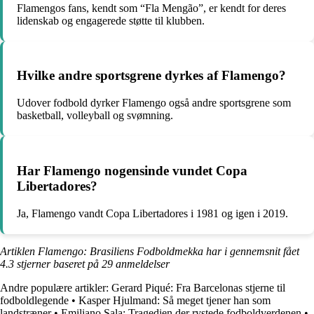
Flamengos fans, kendt som “Fla Mengão”, er kendt for deres
lidenskab og engagerede støtte til klubben.
Hvilke andre sportsgrene dyrkes af Flamengo?
Udover fodbold dyrker Flamengo også andre sportsgrene som
basketball, volleyball og svømning.
Har Flamengo nogensinde vundet Copa
Libertadores?
Ja, Flamengo vandt Copa Libertadores i 1981 og igen i 2019.
Artiklen Flamengo: Brasiliens Fodboldmekka har i gennemsnit fået
4.3
stjerner baseret på
29
anmeldelser
Andre populære artikler:
Gerard Piqué: Fra Barcelonas stjerne til
fodboldlegende
•
Kasper Hjulmand: Så meget tjener han som
landstræner
•
Emiliano Sala: Tragedien der rystede fodboldverdenen
•