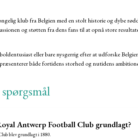
gelig klub fra Belgien med en stolt historie og dybe rødd
sionen og støtten fra dens fans til at opnå store resultat
oldentusiast eller bare nysgerrig efter at udforske Belgi
præsenterer både fortidens storhed og nutidens ambitione
e spørgsmål
oyal Antwerp Football Club grundlagt?
lub blev grundlagt i 1880.