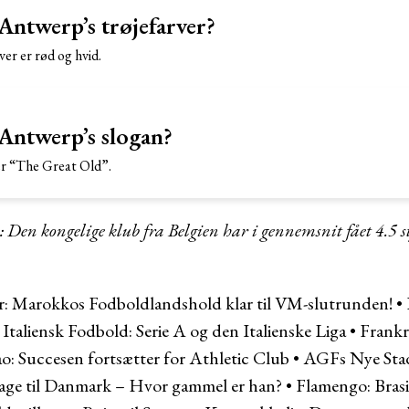
Antwerp’s trøjefarver?
er er rød og hvid.
Antwerp’s slogan?
er “The Great Old”.
 Den kongelige klub fra Belgien har i gennemsnit fået
4.5
s
r:
Marokkos Fodboldlandshold klar til VM-slutrunden!
•
•
Italiensk Fodbold: Serie A og den Italienske Liga
•
Frankr
ao: Succesen fortsætter for Athletic Club
•
AGFs Nye Stad
bage til Danmark – Hvor gammel er han?
•
Flamengo: Bras