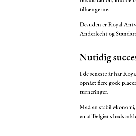
Bosuilstadion, klubbens
tilhængerne.
Desuden er Royal Antwer
Anderlecht og Standard
Nutidig succe
I de seneste år har Ro
opnået flere gode placer
turneringer.
Med en stabil økonomi, 
en af Belgiens bedste k