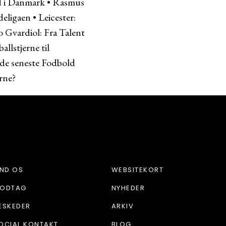
d i Danmark
•
Rasmus
deligaen
•
Leicester:
o Gvardiol: Fra Talent
allstjerne til
 de seneste Fodbold
rne?
IND OS
WEBSITEKORT
ODTAG
NYHEDER
ESKEDER
ARKIV
OCIAL KONTAKT
BLOG