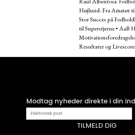
Raul Albentosa: Fodbold
Højlund: Fra Amatør ti
Stor Succes på Fodbol
til Superstjerne
•
AaB Ho
Motivationsforedragsh
Resultater og Livescore
Modtag nyheder direkte i din i
TILMELD DIG