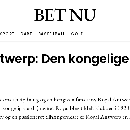
BET NU
ESPORT
DART
BASKETBALL
GOLF
twerp: Den kongelige 
torisk betydning og en hengiven fanskare, Royal Antwerp
r kongelig værdi (navnet Royal blev tildelt klubben i 192
 arv og en passioneret tilhængerskare er Royal Antwerp en 