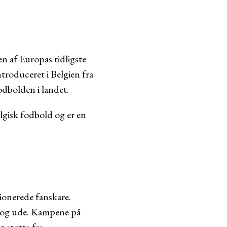
n af Europas tidligste
ntroduceret i Belgien fra
odbolden i landet.
lgisk fodbold og er en
ionerede fanskare.
e og ude. Kampene på