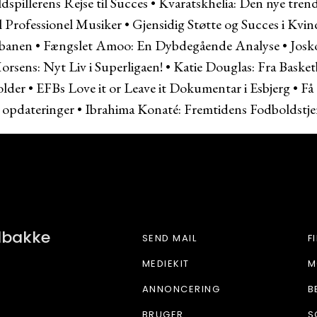
spillerens Rejse til Succes
•
Kvaratskhelia: Den nye tren
l Professionel Musiker
•
Gjensidig Støtte og Succes i Kvin
dbanen
•
Fængslet Amoo: En Dybdegående Analyse
•
Josk
rsens: Nyt Liv i Superligaen!
•
Katie Douglas: Fra Basketb
older
•
EFBs Love it or Leave it Dokumentar i Esbjerg
•
Få
 opdateringer
•
Ibrahima Konaté: Fremtidens Fodboldstje
BET NU
ndbakke
SEND MAIL
F
MEDIEKIT
M
ANNONCERING
B
BRUGER
S