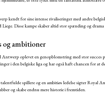
 hjemmebane, er ofte fyldt med en fantastisk atmosfære og
p kendt for sine intense rivaliseringer med andre belgi
 Liege. Disse kampe skaber altid stor spænding og drama
s og ambitioner
yal Antwerp oplevet en genopblomstring med stor succes 
inger i den belgiske liga og har også haft chancen for at d
talentfulde spillere og en ambitiøs ledelse sigter Royal A
lubber og skabe endnu mere historie i fremtiden.