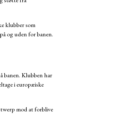
 støtte fra
ske klubber som
 på og uden for banen.
på banen. Klubben har
eltage i europæiske
ntwerp mod at forblive