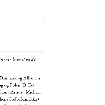
tjerner baseret på
24
Danmark og Albanien
ig og Polen: Et Tæt
ion i Århus
•
Michael
iliens Fodboldmekka
•