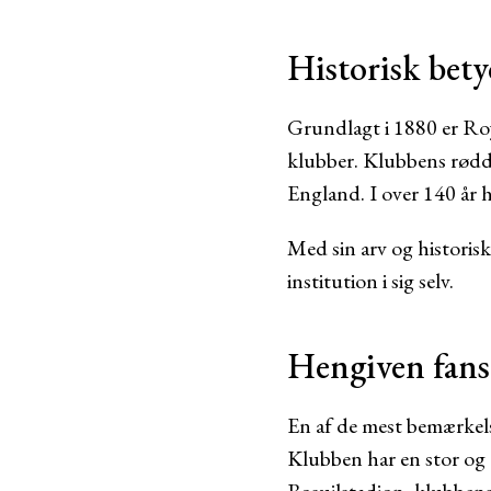
Historisk bet
Grundlagt i 1880 er Roy
klubber. Klubbens rødder
England. I over 140 år h
Med sin arv og historis
institution i sig selv.
Hengiven fansk
En af de mest bemærkels
Klubben har en stor og