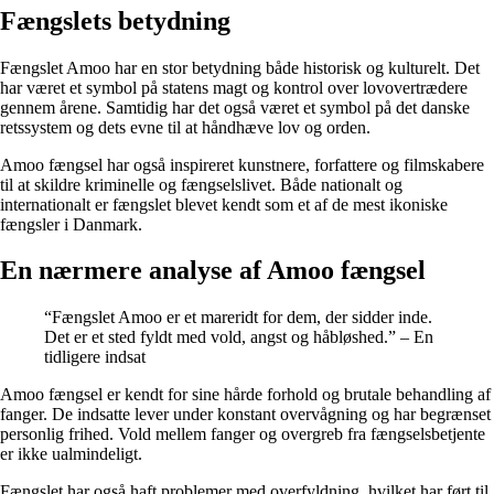
Fængslets betydning
Fængslet Amoo har en stor betydning både historisk og kulturelt. Det
har været et symbol på statens magt og kontrol over lovovertrædere
gennem årene. Samtidig har det også været et symbol på det danske
retssystem og dets evne til at håndhæve lov og orden.
Amoo fængsel har også inspireret kunstnere, forfattere og filmskabere
til at skildre kriminelle og fængselslivet. Både nationalt og
internationalt er fængslet blevet kendt som et af de mest ikoniske
fængsler i Danmark.
En nærmere analyse af Amoo fængsel
“Fængslet Amoo er et mareridt for dem, der sidder inde.
Det er et sted fyldt med vold, angst og håbløshed.” – En
tidligere indsat
Amoo fængsel er kendt for sine hårde forhold og brutale behandling af
fanger. De indsatte lever under konstant overvågning og har begrænset
personlig frihed. Vold mellem fanger og overgreb fra fængselsbetjente
er ikke ualmindeligt.
Fængslet har også haft problemer med overfyldning, hvilket har ført til