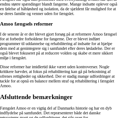
endnu større spændinger blandt fangerne. Mange indsatte oplever også
en følelse af håbløshed og isolation, da de sjældent får mulighed for at
se deres familie og venner uden for fængslet.
Amoo fængsels reformer
I de seneste år er der blevet gjort forsøg på at reformere Amoo fængsel
for at forbedre forholdene for fangerne. Der er blevet indført
programmer til uddannelse og rehabilitering af indsatte for at hjælpe
dem med at genintegrere sig i samfundet efter deres løsladelse. Der er
også blevet fokuseret på at reducere volden og skabe et mere sikkert
miljø i fængslet.
Disse reformer har imidlertid ikke været uden kontroverser. Nogle
kritikere hævder, at fokus på rehabilitering kan gå på bekostning af
ofrenes rettigheder og sikkerhed. Der er stadig mange udfordringer at
tackle for at opnå en balance mellem straf og rehabilitering i fængslet
Amoo.
Afsluttende bemærkninger
Fængslet Amoo er en vigtig del af Danmarks historie og har en dyb
indflydelse på samfundet. Det repræsenterer både det danske
retssystems magt og de udfordringer, det står over for.