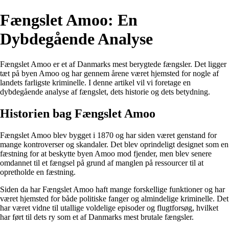
Fængslet Amoo: En
Dybdegående Analyse
Fængslet Amoo er et af Danmarks mest berygtede fængsler. Det ligger
tæt på byen Amoo og har gennem årene været hjemsted for nogle af
landets farligste kriminelle. I denne artikel vil vi foretage en
dybdegående analyse af fængslet, dets historie og dets betydning.
Historien bag Fængslet Amoo
Fængslet Amoo blev bygget i 1870 og har siden været genstand for
mange kontroverser og skandaler. Det blev oprindeligt designet som en
fæstning for at beskytte byen Amoo mod fjender, men blev senere
omdannet til et fængsel på grund af manglen på ressourcer til at
opretholde en fæstning.
Siden da har Fængslet Amoo haft mange forskellige funktioner og har
været hjemsted for både politiske fanger og almindelige kriminelle. Det
har været vidne til utallige voldelige episoder og flugtforsøg, hvilket
har ført til dets ry som et af Danmarks mest brutale fængsler.