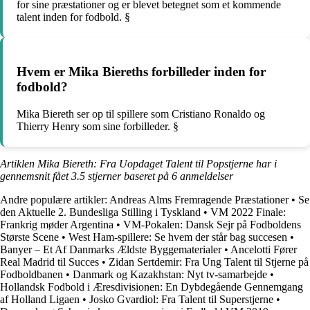
for sine præstationer og er blevet betegnet som et kommende
talent inden for fodbold. §
Hvem er Mika Biereths forbilleder inden for
fodbold?
Mika Biereth ser op til spillere som Cristiano Ronaldo og
Thierry Henry som sine forbilleder. §
Artiklen Mika Biereth: Fra Uopdaget Talent til Popstjerne har i
gennemsnit fået
3.5
stjerner baseret på
6
anmeldelser
Andre populære artikler:
Andreas Alms Fremragende Præstationer
•
Se
den Aktuelle 2. Bundesliga Stilling i Tyskland
•
VM 2022 Finale:
Frankrig møder Argentina
•
VM-Pokalen: Dansk Sejr på Fodboldens
Største Scene
•
West Ham-spillere: Se hvem der står bag succesen
•
Banyer – Et Af Danmarks Ældste Byggematerialer
•
Ancelotti Fører
Real Madrid til Succes
•
Zidan Sertdemir: Fra Ung Talent til Stjerne på
Fodboldbanen
•
Danmark og Kazakhstan: Nyt tv-samarbejde
•
Hollandsk Fodbold i Æresdivisionen: En Dybdegående Gennemgang
af Holland Ligaen
•
Josko Gvardiol: Fra Talent til Superstjerne
•