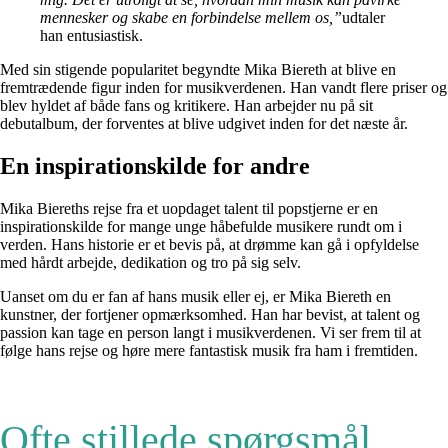
mennesker og skabe en forbindelse mellem os,”
udtaler
han entusiastisk.
Med sin stigende popularitet begyndte Mika Biereth at blive en
fremtrædende figur inden for musikverdenen. Han vandt flere priser og
blev hyldet af både fans og kritikere. Han arbejder nu på sit
debutalbum, der forventes at blive udgivet inden for det næste år.
En inspirationskilde for andre
Mika Biereths rejse fra et uopdaget talent til popstjerne er en
inspirationskilde for mange unge håbefulde musikere rundt om i
verden. Hans historie er et bevis på, at drømme kan gå i opfyldelse
med hårdt arbejde, dedikation og tro på sig selv.
Uanset om du er fan af hans musik eller ej, er Mika Biereth en
kunstner, der fortjener opmærksomhed. Han har bevist, at talent og
passion kan tage en person langt i musikverdenen. Vi ser frem til at
følge hans rejse og høre mere fantastisk musik fra ham i fremtiden.
Ofte stillede spørgsmål