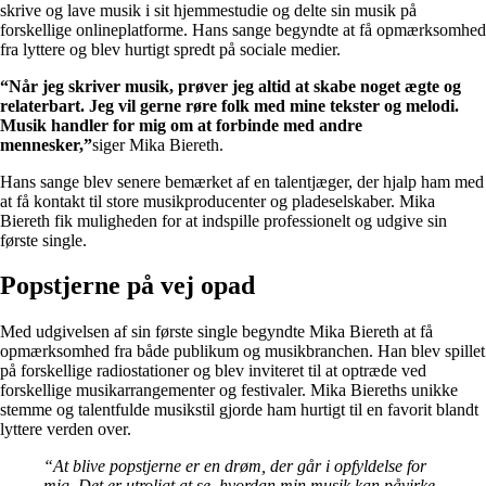
skrive og lave musik i sit hjemmestudie og delte sin musik på
forskellige onlineplatforme. Hans sange begyndte at få opmærksomhed
fra lyttere og blev hurtigt spredt på sociale medier.
“Når jeg skriver musik, prøver jeg altid at skabe noget ægte og
relaterbart. Jeg vil gerne røre folk med mine tekster og melodi.
Musik handler for mig om at forbinde med andre
mennesker,”
siger Mika Biereth.
Hans sange blev senere bemærket af en talentjæger, der hjalp ham med
at få kontakt til store musikproducenter og pladeselskaber. Mika
Biereth fik muligheden for at indspille professionelt og udgive sin
første single.
Popstjerne på vej opad
Med udgivelsen af ​​sin første single begyndte Mika Biereth at få
opmærksomhed fra både publikum og musikbranchen. Han blev spillet
på forskellige radiostationer og blev inviteret til at optræde ved
forskellige musikarrangementer og festivaler. Mika Biereths unikke
stemme og talentfulde musikstil gjorde ham hurtigt til en favorit blandt
lyttere verden over.
“At blive popstjerne er en drøm, der går i opfyldelse for
mig. Det er utroligt at se, hvordan min musik kan påvirke