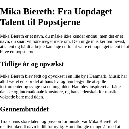
Mika Biereth: Fra Uopdaget
Talent til Popstjerne
Mika Biereth er et navn, du måske ikke kender endnu, men det er et
navn, du snart vil høre meget mere om. Den unge musiker har bevist,
at talent og hårdt arbejde kan tage en fra at være et uopdaget talent til at
blive en popstjerne.
Tidlige år og opvækst
Mika Biereth blev født og opvokset i en lille by i Danmark. Musik har
altid været en stor del af hans liv, og han begyndte at spille
instrumenter og synge fra en ung alder. Han blev inspireret af både
danske og internationale kunstnere, og hans lidenskab for musik
voksede bare med tiden.
Gennembruddet
Trods hans store talent og passion for musik, var Mika Biereth et
relativt ukendt navn indtil for nylig. Han tilbragte mange år med at