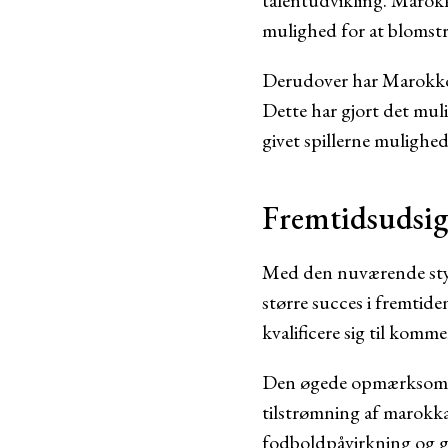
talentudvikling. Marokko
mulighed for at blomstr
Derudover har Marokko o
Dette har gjort det muli
givet spillerne mulighed
Fremtidsudsig
Med den nuværende styr
større succes i fremtide
kvalificere sig til kom
Den øgede opmærksomhed
tilstrømning af marokka
fodboldpåvirkning og gi