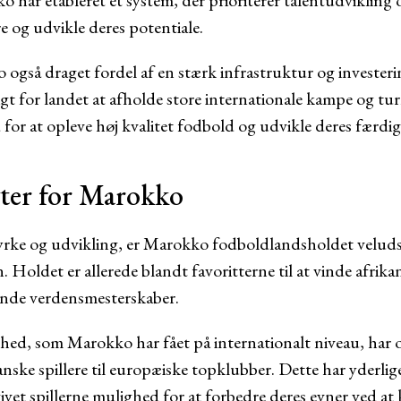
 har etableret et system, der prioriterer talentudvikling o
e og udvikle deres potentiale.
gså draget fordel af en stærk infrastruktur og investering
gt for landet at afholde store internationale kampe og tur
 for at opleve høj kvalitet fodbold og udvikle deres færdi
ter for Marokko
ke og udvikling, er Marokko fodboldlandsholdet veludst
n. Holdet er allerede blandt favoritterne til at vinde afri
mende verdensmesterskaber.
, som Marokko har fået på internationalt niveau, har og
nske spillere til europæiske topklubber. Dette har yderlig
vet spillerne mulighed for at forbedre deres evner ved at 