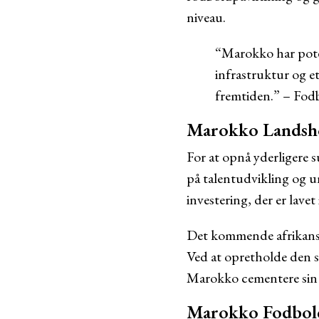
niveau.
“Marokko har poten
infrastruktur og et
fremtiden.” – Fod
Marokko Landsho
For at opnå yderligere 
på talentudvikling og u
investering, der er lavet
Det kommende afrikansk
Ved at opretholde den s
Marokko cementere sin p
Marokko Fodboldl