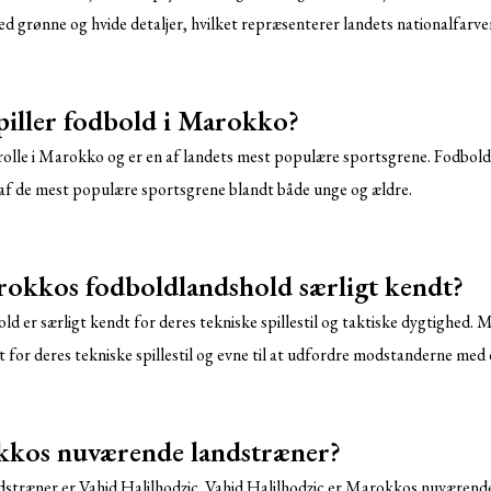
ed grønne og hvide detaljer, hvilket repræsenterer landets nationalfarve
spiller fodbold i Marokko?
rolle i Marokko og er en af ​​landets mest populære sportsgrene. Fodbold
af ​​de mest populære sportsgrene blandt både unge og ældre.
okkos fodboldlandshold særligt kendt?
 er særligt kendt for deres tekniske spillestil og taktiske dygtighed.
 for deres tekniske spillestil og evne til at udfordre modstanderne med 
kos nuværende landstræner?
træner er Vahid Halilhodzic. Vahid Halilhodzic er Marokkos nuværende