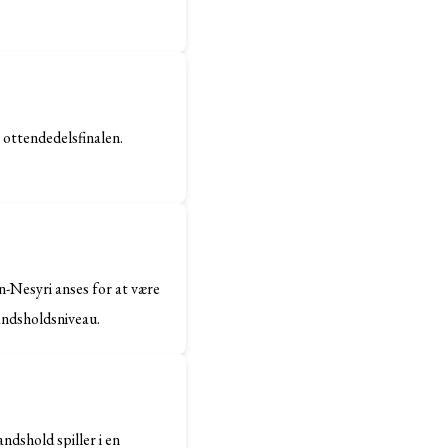
 ottendedelsfinalen.
n-Nesyri anses for at være
andsholdsniveau.
ndshold spiller i en