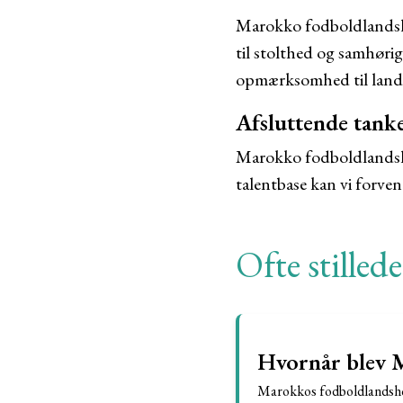
Marokko fodboldlandsho
til stolthed og samhøri
opmærksomhed til lande
Afsluttende tank
Marokko fodboldlandsho
talentbase kan vi forve
Ofte stilled
Hvornår blev 
Marokkos fodboldlandshol