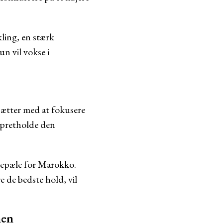
ling, en stærk
un vil vokse i
sætter med at fokusere
 opretholde den
lepæle for Marokko.
 de bedste hold, vil
nen