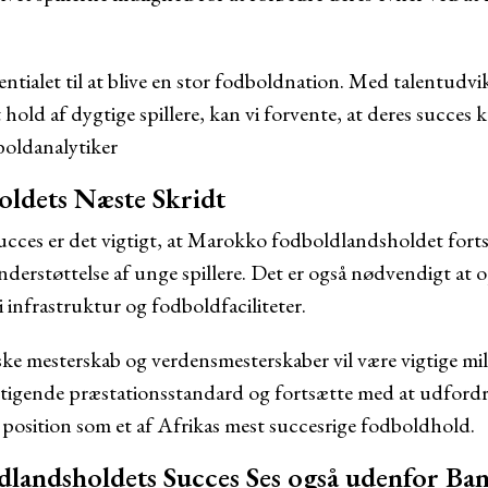
tialet til at blive en stor fodboldnation. Med talentudvik
 hold af dygtige spillere, kan vi forvente, at deres succes k
boldanalytiker
ldets Næste Skridt
succes er det vigtigt, at Marokko fodboldlandsholdet fort
nderstøttelse af unge spillere. Det er også nødvendigt at
 i infrastruktur og fodboldfaciliteter.
e mesterskab og verdensmesterskaber vil være vigtige mi
tigende præstationsstandard og fortsætte med at udfordre
osition som et af Afrikas mest succesrige fodboldhold.
andsholdets Succes Ses også udenfor Ba