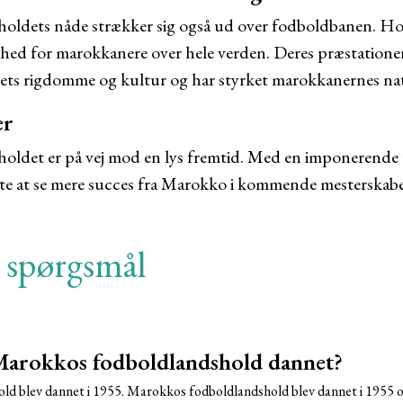
ldets nåde strækker sig også ud over fodboldbanen. Hol
ghed for marokkanere over hele verden. Deres præstatione
ts rigdomme og kultur og har styrket marokkanernes nati
er
ldet er på vej mod en lys fremtid. Med en imponerende 
nte at se mere succes fra Marokko i kommende mesterskabe
e spørgsmål
Marokkos fodboldlandshold dannet?
d blev dannet i 1955. Marokkos fodboldlandshold blev dannet i 1955 o