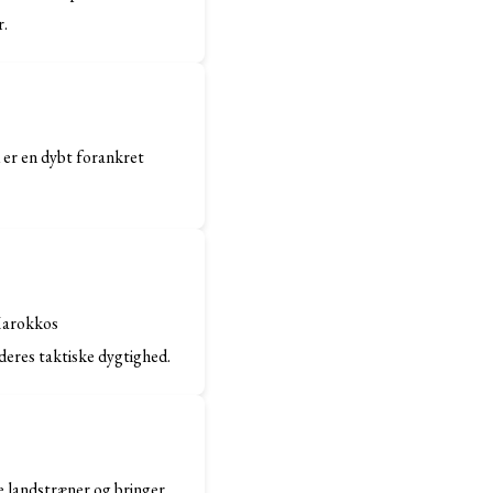
r.
 er en dybt forankret
 Marokkos
deres taktiske dygtighed.
 landstræner og bringer