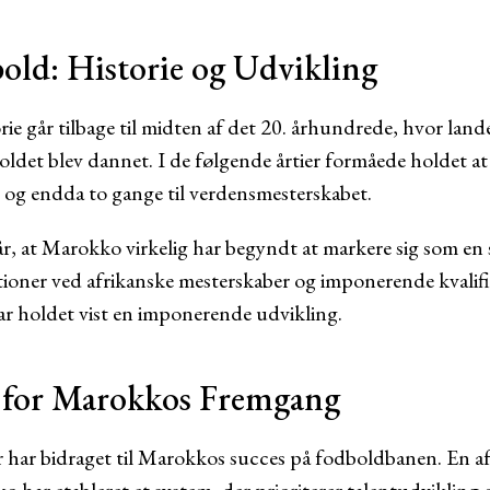
ld: Historie og Udvikling
e går tilbage til midten af det 20. århundrede, hvor la
ldet blev dannet. I de følgende årtier formåede holdet at kva
 og endda to gange til verdensmesterskabet.
 år, at Marokko virkelig har begyndt at markere sig som en
ner ved afrikanske mesterskaber og imponerende kvalifik
r holdet vist en imponerende udvikling.
 for Marokkos Fremgang
er har bidraget til Marokkos succes på fodboldbanen. En af 