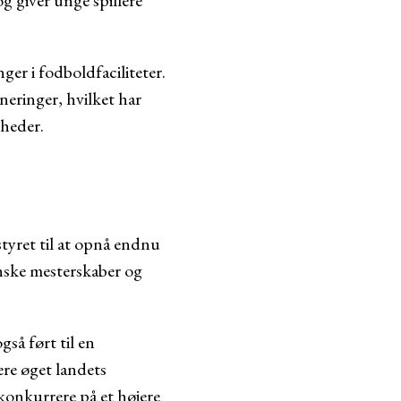
g giver unge spillere
er i fodboldfaciliteter.
neringer, hvilket har
gheder.
yret til at opnå endnu
kanske mesterskaber og
så ført til en
ere øget landets
konkurrere på et højere