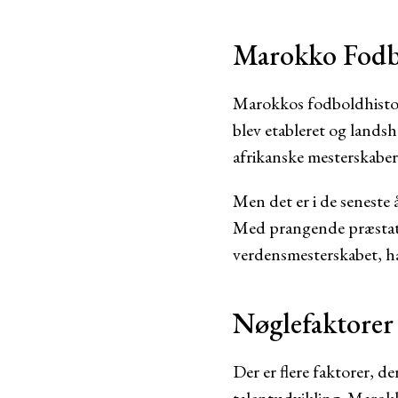
Marokko Fodbo
Marokkos fodboldhistori
blev etableret og landsho
afrikanske mesterskaber
Men det er i de seneste
Med prangende præstatio
verdensmesterskabet, ha
Nøglefaktorer
Der er flere faktorer, d