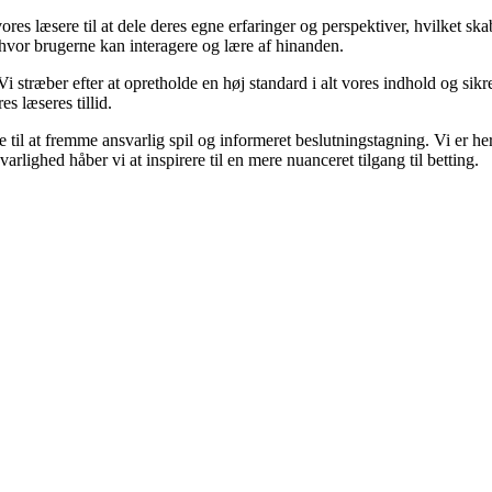
res læsere til at dele deres egne erfaringer og perspektiver, hvilket s
hvor brugerne kan interagere og lære af hinanden.
 Vi stræber efter at opretholde en høj standard i alt vores indhold og sikr
s læseres tillid.
til at fremme ansvarlig spil og informeret beslutningstagning. Vi er her
lighed håber vi at inspirere til en mere nuanceret tilgang til betting.