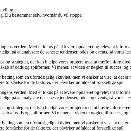
andling.
ig. Du bestemmer selv, hvornår du vil stoppe.
tingens verden. Med et fokus på at levere opdateret og relevant informati
teligt på at analysere de seneste tendenser, odds og events, så vores læs
ips og strategier, der kan hjælpe vores brugere med at træffe informered
kab af odds og spilformer. Vi mener, at viden er nøglen til succes, og de
 betting som en uforudsigelig aktivitet, men vi ønsker at vise, at det 
 forståelse for de faktorer, der påvirker udfaldet af forskellige spil.
tingens verden. Med et fokus på at levere opdateret og relevant informati
teligt på at analysere de seneste tendenser, odds og events, så vores læs
ips og strategier, der kan hjælpe vores brugere med at træffe informered
kab af odds og spilformer. Vi mener, at viden er nøglen til succes, og de
 betting som en uforudsigelig aktivitet, men vi ønsker at vise, at det 
 forståelse for de faktorer, der påvirker udfaldet af forskellige spil.