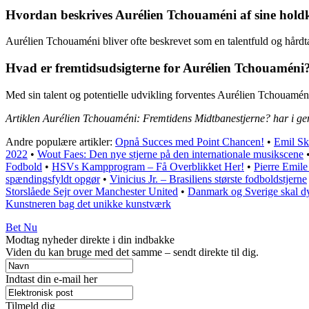
Hvordan beskrives Aurélien Tchouaméni af sine hol
Aurélien Tchouaméni bliver ofte beskrevet som en talentfuld og hårdta
Hvad er fremtidsudsigterne for Aurélien Tchouaméni
Med sin talent og potentielle udvikling forventes Aurélien Tchouaméni 
Artiklen Aurélien Tchouaméni: Fremtidens Midtbanestjerne? har i ge
Andre populære artikler:
Opnå Succes med Point Chancen!
•
Emil Sk
2022
•
Wout Faes: Den nye stjerne på den internationale musikscene
Fodbold
•
HSVs Kampprogram – Få Overblikket Her!
•
Pierre Emile
spændingsfyldt opgør
•
Vinicius Jr. – Brasiliens største fodboldstjerne
Storslåede Sejr over Manchester United
•
Danmark og Sverige skal dy
Kunstneren bag det unikke kunstværk
Bet Nu
Modtag nyheder direkte i din indbakke
Viden du kan bruge med det samme – sendt direkte til dig.
Indtast din e-mail her
Tilmeld dig