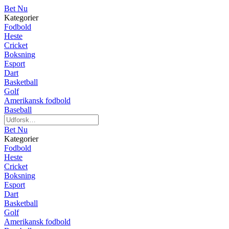
Bet Nu
Kategorier
Fodbold
Heste
Cricket
Boksning
Esport
Dart
Basketball
Golf
Amerikansk fodbold
Baseball
Bet Nu
Kategorier
Fodbold
Heste
Cricket
Boksning
Esport
Dart
Basketball
Golf
Amerikansk fodbold