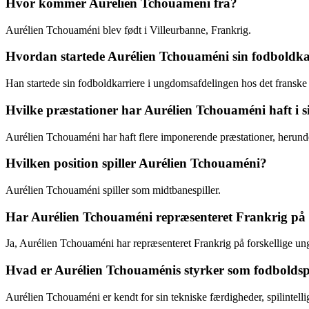
Hvor kommer Aurélien Tchouaméni fra?
Aurélien Tchouaméni blev født i Villeurbanne, Frankrig.
Hvordan startede Aurélien Tchouaméni sin fodboldka
Han startede sin fodboldkarriere i ungdomsafdelingen hos det franske
Hvilke præstationer har Aurélien Tchouaméni haft i s
Aurélien Tchouaméni har haft flere imponerende præstationer, herund
Hvilken position spiller Aurélien Tchouaméni?
Aurélien Tchouaméni spiller som midtbanespiller.
Har Aurélien Tchouaméni repræsenteret Frankrig på 
Ja, Aurélien Tchouaméni har repræsenteret Frankrig på forskellige un
Hvad er Aurélien Tchouaménis styrker som fodboldspi
Aurélien Tchouaméni er kendt for sin tekniske færdigheder, spilintellig