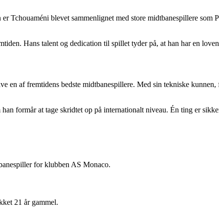
n er Tchouaméni blevet sammenlignet med store midtbanespillere som Paul
den. Hans talent og dedication til spillet tyder på, at han har en lovend
blive en af fremtidens bedste midtbanespillere. Med sin tekniske kunnen, f
han formår at tage skridtet op på internationalt niveau. Én ting er sikk
tbanespiller for klubben AS Monaco.
ikket 21 år gammel.