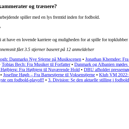
dkammerater og trænere?
rbejdende spiller med en lys fremtid inden for fodbold.
?
at have en lovende karriere og muligheden for at spille for topklubber 
nnemsnit fået
3.5
stjerner baseret på
12
anmeldelser
ogh: Danmarks Nye Stjerne på Musikscenen
•
Jonathan Khemdee: Fra U
•
Tobias Bech: Fra Musiker til Forfatter
•
Danmark og Albanien mødes 
 Højbjerg: Fra Højbjerg til Nuværende Hold
•
DBU afholder pressemøde
•
Josefine Høgh – Fra Barnestjerne til Voksenstjerne
•
Klub VM 2022: H
ste om fodbold-playoff!
•
3. Division: Se den aktuelle stilling i fodbold