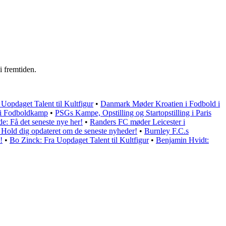
i fremtiden.
opdaget Talent til Kultfigur
•
Danmark Møder Kroatien i Fodbold i
i Fodboldkamp
•
PSGs Kampe, Opstilling og Startopstilling i Paris
: Få det seneste nye her!
•
Randers FC møder Leicester i
old dig opdateret om de seneste nyheder!
•
Burnley F.C.s
!
•
Bo Zinck: Fra Uopdaget Talent til Kultfigur
•
Benjamin Hvidt: