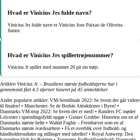
Hvad er Vinicius Jrs fulde navn?
Vinicius Jrs fulde navn er Vinicius Jose Paixao de Oliveira
Junior.
Hvad er Vinicius Jrs spillertrøjenummer?
Vinicius Jr spiller med nummer 20 på sin trøje.
Artiklen Vinicius Jr. – Brasiliens største fodboldstjerne har i
gennemsnit fået
4.3
stjerner baseret på
45
anmeldelser
Andre populære artikler:
VM-Semifinale 2022: Se hvem der går videre
til finalen!
•
Manchester: Se de Bedste Attraktioner i Byen!
•
Danmarks VM-trup 2022: Se hvem der er med!
•
Randers FC møder
Leicester i spændingsfyldt opgør
•
Gustav Grubbe: Historien om en af
Danmarks største helte
•
Wahid Faghir – Fremhævet som en af
Danmarks største iværksættere
•
Få et overblik over fodbold- og
håndboldresultater og stillinger med tabeller!
•
Royal Antwerp: Den
kongelige klub fra Belgien
•
Tunesiens Fodboldlandshold: Danmarks