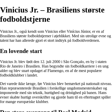
Vinicius Jr. – Brasiliens største
fodboldstjerne
Vinicius Jr., også kendt som Vinicius eller Vinícius Júnior, er en af ​​
Brasiliens største fodboldstjerner i øjeblikket. Med sin utrolige evne og
talent har han allerede gjort et stort indtryk på fodboldverdenen.
En lovende start
Vinicius Jr. blev født den 12. juli 2000 i São Gonçalo, en by i staten
Rio de Janeiro i Brasilien. Han begyndte sin fodboldkarriere i en ung
alder og blev snart opdaget af Flamengo, en af ​​de mest populære
fodboldklubber i landet.
Det varede ikke længe, før Vinicius blev bemærket på nationalt niveau.
Han repræsenterede Brasilien i forskellige ungdomsmesterskaber og
imponerede med sin teknik, hurtighed og dristighed på banen. Hans
evner skabte hurtigt overskrifter og gjorde ham til en eftertragtet spiller
for mange europæiske klubber.