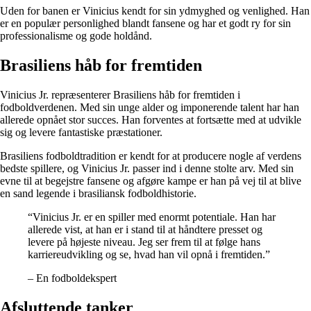
Uden for banen er Vinicius kendt for sin ydmyghed og venlighed. Han
er en populær personlighed blandt fansene og har et godt ry for sin
professionalisme og gode holdånd.
Brasiliens håb for fremtiden
Vinicius Jr. repræsenterer Brasiliens håb for fremtiden i
fodboldverdenen. Med sin unge alder og imponerende talent har han
allerede opnået stor succes. Han forventes at fortsætte med at udvikle
sig og levere fantastiske præstationer.
Brasiliens fodboldtradition er kendt for at producere nogle af verdens
bedste spillere, og Vinicius Jr. passer ind i denne stolte arv. Med sin
evne til at begejstre fansene og afgøre kampe er han på vej til at blive
en sand legende i brasiliansk fodboldhistorie.
“Vinicius Jr. er en spiller med enormt potentiale. Han har
allerede vist, at han er i stand til at håndtere presset og
levere på højeste niveau. Jeg ser frem til at følge hans
karriereudvikling og se, hvad han vil opnå i fremtiden.”
– En fodboldekspert
Afsluttende tanker