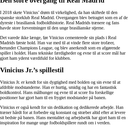
Den store overgang til Real Madrid
I 2018 skete Vinicius’ drøm til virkelighed, da han skiftede til den
spanske storklub Real Madrid. Overgangen blev betragtet som en af ​​de
dyreste i brasiliansk fodboldhistorie. Real Madrids trænere og fans
havde store forventninger til den unge brasilianske stjerne.
Det varede ikke længe, før Vinicius cementerede sin plads i Real
Madrids første hold. Han var med til at vinde flere store trofæer,
herunder Champions League, og blev anerkendt som en afgørende
spiller i holdet. Hans tekniske færdigheder og evne til at score mål har
gjort ham yderst værdifuld for klubben.
Vinicius Jr.’s spillestil
Vinicius Jr. er kendt for sin dygtighed med bolden og sin evne til at
afdrible modstanderne. Han er hurtig, smidig og har en fantastisk
boldkontrol. Hans målhunger og evne til at score fra forskellige
positioner har gjort ham til en frygtet modstander på banen.
Vinicius er også kendt for sin dedikation og dedikerede arbejde. Han
træner hårdt for at forbedre sig konstant og stræber altid efter at levere
sit bedste på banen. Hans mentalitet og arbejdsetik har gjort ham til en
inspiration for mange unge fodboldspillere rundt om i verden.