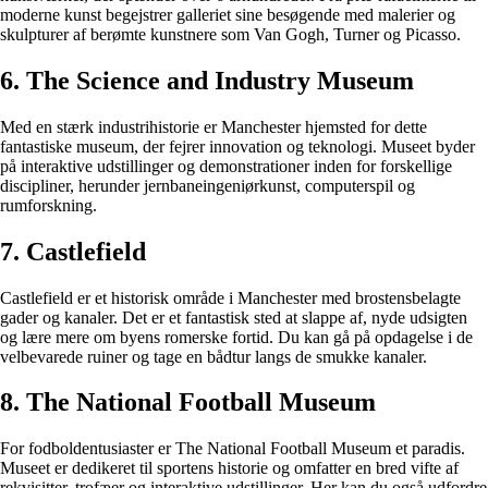
moderne kunst begejstrer galleriet sine besøgende med malerier og
skulpturer af berømte kunstnere som Van Gogh, Turner og Picasso.
6. The Science and Industry Museum
Med en stærk industrihistorie er Manchester hjemsted for dette
fantastiske museum, der fejrer innovation og teknologi. Museet byder
på interaktive udstillinger og demonstrationer inden for forskellige
discipliner, herunder jernbaneingeniørkunst, computerspil og
rumforskning.
7. Castlefield
Castlefield er et historisk område i Manchester med brostensbelagte
gader og kanaler. Det er et fantastisk sted at slappe af, nyde udsigten
og lære mere om byens romerske fortid. Du kan gå på opdagelse i de
velbevarede ruiner og tage en bådtur langs de smukke kanaler.
8. The National Football Museum
For fodboldentusiaster er The National Football Museum et paradis.
Museet er dedikeret til sportens historie og omfatter en bred vifte af
rekvisitter, trofæer og interaktive udstillinger. Her kan du også udfordre