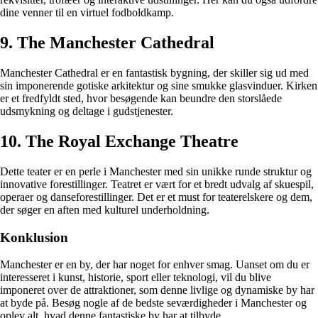
dine venner til en virtuel fodboldkamp.
9. The Manchester Cathedral
Manchester Cathedral er en fantastisk bygning, der skiller sig ud med
sin imponerende gotiske arkitektur og sine smukke glasvinduer. Kirken
er et fredfyldt sted, hvor besøgende kan beundre den storslåede
udsmykning og deltage i gudstjenester.
10. The Royal Exchange Theatre
Dette teater er en perle i Manchester med sin unikke runde struktur og
innovative forestillinger. Teatret er vært for et bredt udvalg af skuespil,
operaer og danseforestillinger. Det er et must for teaterelskere og dem,
der søger en aften med kulturel underholdning.
Konklusion
Manchester er en by, der har noget for enhver smag. Uanset om du er
interesseret i kunst, historie, sport eller teknologi, vil du blive
imponeret over de attraktioner, som denne livlige og dynamiske by har
at byde på. Besøg nogle af de bedste seværdigheder i Manchester og
oplev alt, hvad denne fantastiske by har at tilbyde.