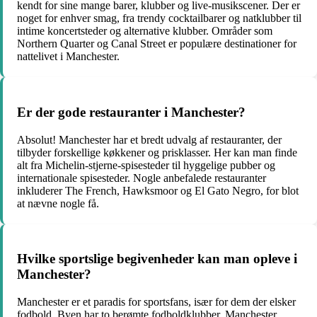
kendt for sine mange barer, klubber og live-musikscener. Der er
noget for enhver smag, fra trendy cocktailbarer og natklubber til
intime koncertsteder og alternative klubber. Områder som
Northern Quarter og Canal Street er populære destinationer for
nattelivet i Manchester.
Er der gode restauranter i Manchester?
Absolut! Manchester har et bredt udvalg af restauranter, der
tilbyder forskellige køkkener og prisklasser. Her kan man finde
alt fra Michelin-stjerne-spisesteder til hyggelige pubber og
internationale spisesteder. Nogle anbefalede restauranter
inkluderer The French, Hawksmoor og El Gato Negro, for blot
at nævne nogle få.
Hvilke sportslige begivenheder kan man opleve i
Manchester?
Manchester er et paradis for sportsfans, især for dem der elsker
fodbold. Byen har to berømte fodboldklubber, Manchester