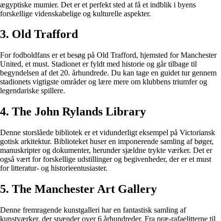
ægyptiske mumier. Det er et perfekt sted at få et indblik i byens
forskellige videnskabelige og kulturelle aspekter.
3. Old Trafford
For fodboldfans er et besøg på Old Trafford, hjemsted for Manchester
United, et must. Stadionet er fyldt med historie og går tilbage til
begyndelsen af det 20. århundrede. Du kan tage en guidet tur gennem
stadionets vigtigste områder og lære mere om klubbens triumfer og
legendariske spillere.
4. The John Rylands Library
Denne storslåede bibliotek er et vidunderligt eksempel på Victoriansk
gotisk arkitektur. Biblioteket huser en imponerende samling af bøger,
manuskripter og dokumenter, herunder sjældne trykte værker. Det er
også vært for forskellige udstillinger og begivenheder, der er et must
for litteratur- og historieentusiaster.
5. The Manchester Art Gallery
Denne fremragende kunstgalleri har en fantastisk samling af
kunstværker, der spænder over 6 århundreder. Fra præ-rafaelitterne til