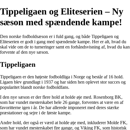
Tippeligaen og Eliteserien – Ny
sæson med spændende kampe!
Den norske fodboldsæson er i fuld gang, og både Tippeligaen og
Eliteserien er godt i gang med spændende kampe. Her er alt, hvad du
skal vide om de to turneringer samt en forhåndsvisning af, hvad du kan
forvente af den nye sæson.
Tippeligaen
Tippeligaen er den højeste fodboldliga i Norge og består af 16 hold.
Ligaen blev grundlagt i 1937 og har siden hen oplevet stor succes og
popularitet blandt norske fodboldfans.
I den nye sæson er der flere hold at holde øje med. Rosenborg BK,
som har vundet mesterskabet hele 26 gange, forventes at være en af
favoritterne igen i år. De har allerede imponeret med deres stærke
præstationer og sejre i de første kampe.
Andre hold, der også er værd at holde øje med, inkluderer Molde FK,
som har vundet mesterskabet fire gange, og Viking FK, som historisk