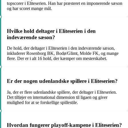
topscorer i Eliteserien. Han har præsteret en imponerende sæson
og har scoret mange mål.
Hvilke hold deltager i Eliteserien i den
indeværende sæson?
De hold, der deltager i Eliteserien i den indeværende sæson,
inkluderer Rosenborg BK, Bodø/Glimt, Molde FK, og mange
flere. Der er i alt 16 hold, der kæmper om mesterskabet.
Er der nogen udenlandske spillere i Eliteserien?
Ja, der er flere udenlandske spillere, der deltager i Eliteserien.
Det tilføjer en international dimension til ligaen og giver
mulighed for at se forskellige spillestile.
Hvordan fungerer playoff-kampene i Eliteserien?