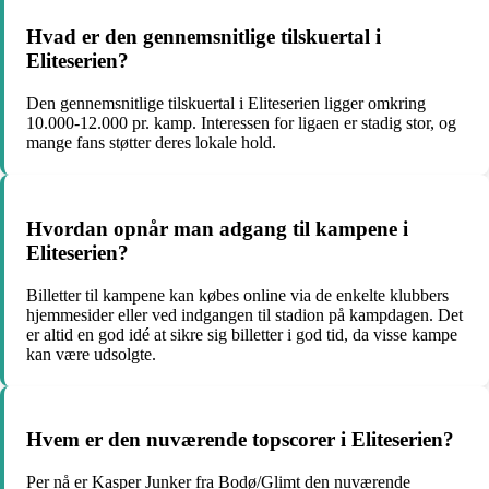
Hvad er den gennemsnitlige tilskuertal i
Eliteserien?
Den gennemsnitlige tilskuertal i Eliteserien ligger omkring
10.000-12.000 pr. kamp. Interessen for ligaen er stadig stor, og
mange fans støtter deres lokale hold.
Hvordan opnår man adgang til kampene i
Eliteserien?
Billetter til kampene kan købes online via de enkelte klubbers
hjemmesider eller ved indgangen til stadion på kampdagen. Det
er altid en god idé at sikre sig billetter i god tid, da visse kampe
kan være udsolgte.
Hvem er den nuværende topscorer i Eliteserien?
Per nå er Kasper Junker fra Bodø/Glimt den nuværende