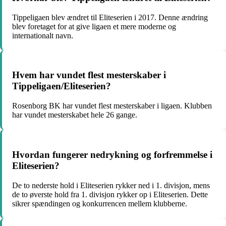
Tippeligaen blev ændret til Eliteserien i 2017. Denne ændring
blev foretaget for at give ligaen et mere moderne og
internationalt navn.
Hvem har vundet flest mesterskaber i
Tippeligaen/Eliteserien?
Rosenborg BK har vundet flest mesterskaber i ligaen. Klubben
har vundet mesterskabet hele 26 gange.
Hvordan fungerer nedrykning og forfremmelse i
Eliteserien?
De to nederste hold i Eliteserien rykker ned i 1. divisjon, mens
de to øverste hold fra 1. divisjon rykker op i Eliteserien. Dette
sikrer spændingen og konkurrencen mellem klubberne.