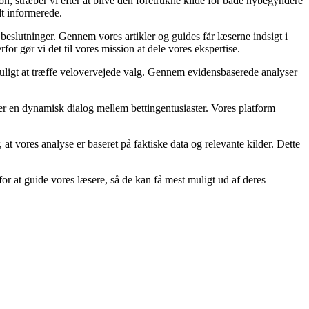
on, stræber vi efter at blive den foretrukne kilde for både nybegyndere
dt informerede.
 beslutninger. Gennem vores artikler og guides får læserne indsigt i
or gør vi det til vores mission at dele vores ekspertise.
 muligt at træffe velovervejede valg. Gennem evidensbaserede analyser
ber en dynamisk dialog mellem bettingentusiaster. Vores platform
r, at vores analyse er baseret på faktiske data og relevante kilder. Dette
or at guide vores læsere, så de kan få mest muligt ud af deres