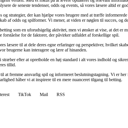
ingens verden. Med et fokus på at levere opdateret og relevant informati
nalysere de seneste tendenser, odds og events, så vores læsere altid er go
ps og strategier, der kan hjælpe vores brugere med at træffe informerede
b af odds og spilformer. Vi mener, at viden er nøglen til succes, og derf
betting som en uforudsigelig aktivitet, men vi ønsker at vise, at det er
forståelse for de faktorer, der påvirker udfaldet af forskellige spil.
es læsere til at dele deres egne erfaringer og perspektiver, hvilket ska
or brugerne kan interagere og lære af hinanden.
Vi stræber efter at opretholde en høj standard i alt vores indhold og sikre
s tillid.
l at fremme ansvarlig spil og informeret beslutningstagning. Vi er her f
ghed håber vi at inspirere til en mere nuanceret tilgang til betting.
terest
TikTok
Mail
RSS