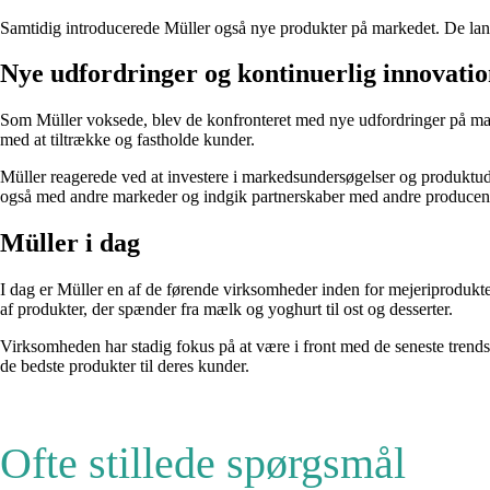
Samtidig introducerede Müller også nye produkter på markedet. De lance
Nye udfordringer og kontinuerlig innovati
Som Müller voksede, blev de konfronteret med nye udfordringer på mark
med at tiltrække og fastholde kunder.
Müller reagerede ved at investere i markedsundersøgelser og produktu
også med andre markeder og indgik partnerskaber med andre producente
Müller i dag
I dag er Müller en af de førende virksomheder inden for mejeriprodukter
af produkter, der spænder fra mælk og yoghurt til ost og desserter.
Virksomheden har stadig fokus på at være i front med de seneste trends i
de bedste produkter til deres kunder.
Ofte stillede spørgsmål