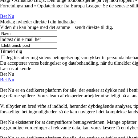
Magi
•
Armando Broja: Den unge fodboldstjerne på vej mod toppen!
Forretningsmand
•
Opdateringer fra Europa League: Se de seneste stil
Bet Nu
Modtag nyheder direkte i din indbakke
Viden du kan bruge med det samme – sendt direkte til dig.
Indtast din e-mail her
Tilmeld dig
Jeg tilslutter mig sidens betingelser og samtykker til persondatabeha
Du accepterer vores betingelser og databehandling, når du tilmelder di
Lær os at kende
Bet Nu
Bet Nu
Bet Nu er en dedikeret platform for alle, der ønsker at dykke ned i bett
og erfarne spillere. Vores team af eksperter arbejder utrætteligt på at a
Vi tilbyder en bred vifte af indhold, herunder dybdegående analyser, ti
forskellige bettingmuligheder, så de kan navigere i det komplekse landska
Bet Nu eksisterer for at demystificere bettingverdenen. Mange opfatter 
og grundige vurderinger af relevante data, kan vores læsere få en dybere 