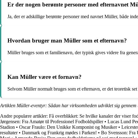
Er der nogen berømte personer med efternavnet Mü
Ja, der er adskillige berømte personer med navnet Müller, både ind
Hvordan bruger man Müller som et efternavn?
Müller bruges som et familienavn, der typisk gives videre fra genera
Kan Müller være et fornavn?
Selvom Müller normalt bruges som et efternavn, er det teoretisk set
Artiklen Müller-eventyr: Sådan har virksomheden udviklet sig gennem 
Andre populære artikler:
Få overblikket: Se hvilke kanaler der viser f
Jørgensen: Fra Amatør til Professionel Fodboldspiller
•
Lucas Lund Ped
Stadion
•
Oscar Fraulo: Den Unikke Komponist og Musiker
•
Leiceste
resultater
•
Danmark og Frankrig mødes i Parken!
•
Bo Svensson: Fra U