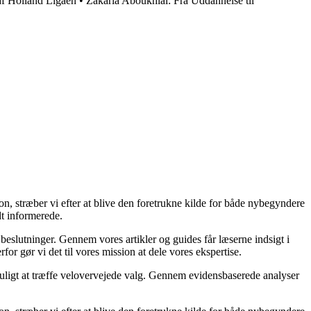
f Holland Ligaen
•
Zakaria Aboukhlal: Fra Uddannelse til
on, stræber vi efter at blive den foretrukne kilde for både nybegyndere
dt informerede.
 beslutninger. Gennem vores artikler og guides får læserne indsigt i
or gør vi det til vores mission at dele vores ekspertise.
 muligt at træffe velovervejede valg. Gennem evidensbaserede analyser