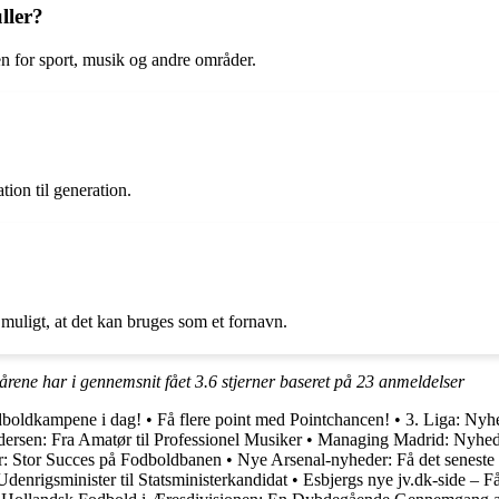
ller?
en for sport, musik og andre områder.
tion til generation.
 muligt, at det kan bruges som et fornavn.
årene har i gennemsnit fået
3.6
stjerner baseret på
23
anmeldelser
odboldkampene i dag!
•
Få flere point med Pointchancen!
•
3. Liga: Nyh
ersen: Fra Amatør til Professionel Musiker
•
Managing Madrid: Nyheder
r: Stor Succes på Fodboldbanen
•
Nye Arsenal-nyheder: Få det seneste
denrigsminister til Statsministerkandidat
•
Esbjergs nye jv.dk-side – Få