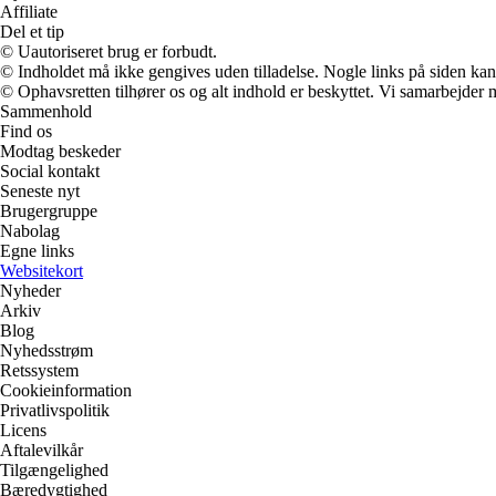
Affiliate
Del et tip
© Uautoriseret brug er forbudt.
© Indholdet må ikke gengives uden tilladelse. Nogle links på siden ka
© Ophavsretten tilhører os og alt indhold er beskyttet. Vi samarbejder 
Sammenhold
Find os
Modtag beskeder
Social kontakt
Seneste nyt
Brugergruppe
Nabolag
Egne links
Websitekort
Nyheder
Arkiv
Blog
Nyhedsstrøm
Retssystem
Cookieinformation
Privatlivspolitik
Licens
Aftalevilkår
Tilgængelighed
Bæredygtighed