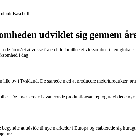
odbold
Baseball
somheden udviklet sig gennem år
de formået at vokse fra en lille familieejet virksomhed til en global sp
irksomhed i dag.
n lille by i Tyskland. De startede med at producere mejeriprodukter, pr
litet. De investerede i avancerede produktionsanlæg og udviklede nye fre
 begyndte at udvide til nye markeder i Europa og etablerede sig hurtig
ugerne.