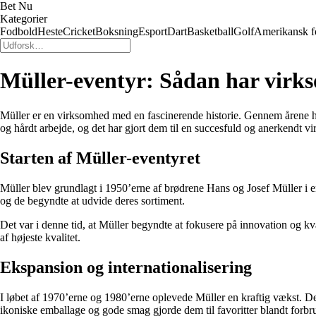
Bet Nu
Kategorier
Fodbold
Heste
Cricket
Boksning
Esport
Dart
Basketball
Golf
Amerikansk f
Müller-eventyr: Sådan har virk
Müller er en virksomhed med en fascinerende historie. Gennem årene har 
og hårdt arbejde, og det har gjort dem til en succesfuld og anerkendt v
Starten af Müller-eventyret
Müller blev grundlagt i 1950’erne af brødrene Hans og Josef Müller i e
og de begyndte at udvide deres sortiment.
Det var i denne tid, at Müller begyndte at fokusere på innovation og kva
af højeste kvalitet.
Ekspansion og internationalisering
I løbet af 1970’erne og 1980’erne oplevede Müller en kraftig vækst. De
ikoniske emballage og gode smag gjorde dem til favoritter blandt forbr