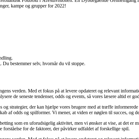
•
Hollandsk Fodbold i Æresdivisionen: En Dybdegående Gennemgang a
linger, kampe og grupper for 2022!
ndling.
g. Du bestemmer selv, hvornår du vil stoppe.
ingens verden. Med et fokus på at levere opdateret og relevant informati
nalysere de seneste tendenser, odds og events, så vores læsere altid er go
ps og strategier, der kan hjælpe vores brugere med at træffe informerede
b af odds og spilformer. Vi mener, at viden er nøglen til succes, og derf
betting som en uforudsigelig aktivitet, men vi ønsker at vise, at det er
forståelse for de faktorer, der påvirker udfaldet af forskellige spil.