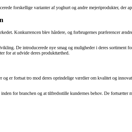
rede forskellige varianter af yoghurt og andre mejeriprodukter, der ap
on
edet. Konkurrencen blev hårdere, og forbrugernes præferencer ændrede 
dvikling. De introducerede nye smag og muligheder i deres sortiment 
r for at udvide deres produkttæthed.
 og er fortsat tro mod deres oprindelige værdier om kvalitet og innovat
nden for branchen og at tilfredsstille kundernes behov. De fortsætter me