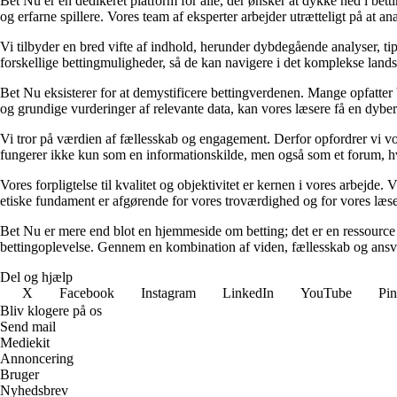
Bet Nu er en dedikeret platform for alle, der ønsker at dykke ned i bett
og erfarne spillere. Vores team af eksperter arbejder utrætteligt på at a
Vi tilbyder en bred vifte af indhold, herunder dybdegående analyser, ti
forskellige bettingmuligheder, så de kan navigere i det komplekse landska
Bet Nu eksisterer for at demystificere bettingverdenen. Mange opfatter 
og grundige vurderinger af relevante data, kan vores læsere få en dybere 
Vi tror på værdien af fællesskab og engagement. Derfor opfordrer vi vor
fungerer ikke kun som en informationskilde, men også som et forum, hv
Vores forpligtelse til kvalitet og objektivitet er kernen i vores arbejde. 
etiske fundament er afgørende for vores troværdighed og for vores læsere
Bet Nu er mere end blot en hjemmeside om betting; det er en ressource ti
bettingoplevelse. Gennem en kombination af viden, fællesskab og ansvarli
Del og hjælp
X
Facebook
Instagram
LinkedIn
YouTube
Pin
Bliv klogere på os
Send mail
Mediekit
Annoncering
Bruger
Nyhedsbrev