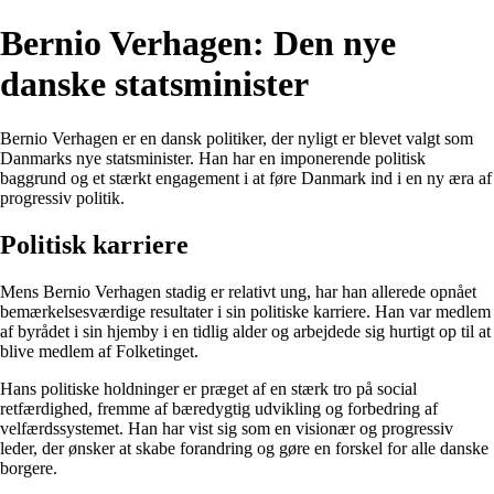
Bernio Verhagen: Den nye
danske statsminister
Bernio Verhagen er en dansk politiker, der nyligt er blevet valgt som
Danmarks nye statsminister. Han har en imponerende politisk
baggrund og et stærkt engagement i at føre Danmark ind i en ny æra af
progressiv politik.
Politisk karriere
Mens Bernio Verhagen stadig er relativt ung, har han allerede opnået
bemærkelsesværdige resultater i sin politiske karriere. Han var medlem
af byrådet i sin hjemby i en tidlig alder og arbejdede sig hurtigt op til at
blive medlem af Folketinget.
Hans politiske holdninger er præget af en stærk tro på social
retfærdighed, fremme af bæredygtig udvikling og forbedring af
velfærdssystemet. Han har vist sig som en visionær og progressiv
leder, der ønsker at skabe forandring og gøre en forskel for alle danske
borgere.