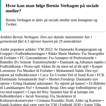
Hvor kan man følge Bernio Verhagen på sociale
medier?
Bernio Verhagen er aktiv på sociale medier som Instagram og
Twitter.
Artiklen Bernio Verhagen: Den nye danske statsminister har i
gennemsnit fået
4.3
stjerner baseret på
29
anmeldelser
Andre populære artikler:
VM 2022: Se Danmarks Kampprogram og
Grupper i Fodboldturneringen
•
Rikke Marie Madsen: Fra Skuespiller
til Forfatter
•
FC Græsrødderne: Fra Amatører til Professionelle
•
Brøndby IFs Seneste Transfernyheder
•
Danmark og Albanien mødes i
Fodboldkamp
•
Prono-spil: Sådan får du mest ud af dit spil!
•
Kasper
Lorentzen: Fra Musiker til Forfatter
•
Mohammed Salah: Den nye
stjerne på fodboldscenen
•
Caca: En Uventet Del af Sund Kost
•
FCK
Dortmunds Sensationelle Sejr!
•
Morten Frendrup: Danmarks nye
stjerne
•
Erling Haaland ankommer: Ny stjerne på banen!
•
Få Billetter
til Landskampen Nu!
•
Armando Broja: Den unge fodboldstjerne på
vej mod toppen!
•
Copa del Rey: Spanien klar til at kæmpe om
fodboldtrofæet
•
Jacob Neestrup: Fra Skolelærer til
Kulturarvskonservator
•
Cristiano Ronaldo: Hold, Alder og Karriere
•
Saudi-Arabien skal være vært for VM i Fodbold 2030
•
Aston Villa