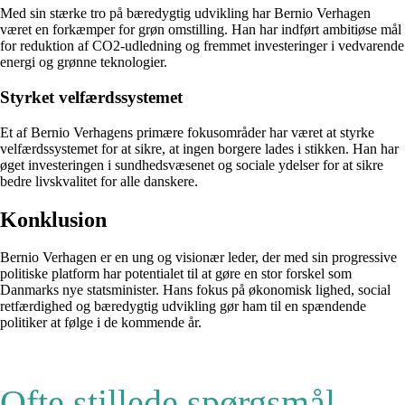
Med sin stærke tro på bæredygtig udvikling har Bernio Verhagen
været en forkæmper for grøn omstilling. Han har indført ambitiøse mål
for reduktion af CO2-udledning og fremmet investeringer i vedvarende
energi og grønne teknologier.
Styrket velfærdssystemet
Et af Bernio Verhagens primære fokusområder har været at styrke
velfærdssystemet for at sikre, at ingen borgere lades i stikken. Han har
øget investeringen i sundhedsvæsenet og sociale ydelser for at sikre
bedre livskvalitet for alle danskere.
Konklusion
Bernio Verhagen er en ung og visionær leder, der med sin progressive
politiske platform har potentialet til at gøre en stor forskel som
Danmarks nye statsminister. Hans fokus på økonomisk lighed, social
retfærdighed og bæredygtig udvikling gør ham til en spændende
politiker at følge i de kommende år.
Ofte stillede spørgsmål