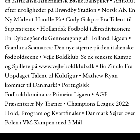
en Afrikansk-Amerikansk Basketballspiller
•
Anholdt
efter uroligheder på Brøndby Stadion
•
Norsk Ab: En
Ny Måde at Handle På
•
Cody Gakpo: Fra Talent til
Superstjerne
•
Hollandsk Fodbold i Æresdivisionen:
En Dybdegående Gennemgang af Holland Ligaen
•
Gianluca Scamacca: Den nye stjerne på den italienske
fodboldscene
•
Vejle Boldklub: Se de seneste Kampe
og Spillere på www.vejle-boldklub.dk
•
Bo Zinck: Fra
Uopdaget Talent til Kultfigur
•
Mathew Ryan
kommer til Danmark!
•
Portugisisk
Fodbolddominans: Primeira Ligaen
•
AGF
Præsenterer Ny Træner
•
Champions League 2022:
Hold, Program og Kvartfinaler
•
Danmark Sejrer over
Polen i VM-Kampen med 3 Mål