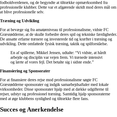
fodboldverdenen, og de begyndte at tiltrække opmærksomhed fra
professionelle klubber. Dette var et afgørende skridt mod deres mål om
at blive professionelle selv.
Træning og Udvikling
For at bevæge sig fra amatørniveau til professionalisme, vidste FC
Græsrødderne, at de skulle forbedre deres spil og tekniske færdigheder.
De ansatte erfarne trænere og investerede tid og kræfter i træning og
udvikling. Dette omfattede fysisk træning, taktik og spilforståelse.
En af spillerne, Mikkel Jensen, udtalte: “Vi vidste, at hårdt
arbejde og disciplin var vejen frem. Vi trænede intensivt
og lærte af vores fejl. Det betalte sig i sidste ende.”
Finansiering og Sponsorater
For at finansiere deres rejse mod professionalisme søgte FC
Græsrødderne sponsorater og indgik samarbejdsaftaler med lokale
virksomheder. Disse sponsorater hjalp med at dække udgifterne til
rejser, udstyr og professionel træning. Samtidig hjalp sponsoraterne
med at øge klubbens synlighed og tiltrække flere fans.
Succes og Anerkendelse