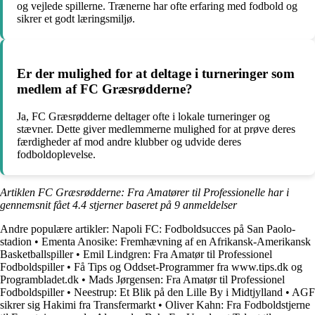
og vejlede spillerne. Trænerne har ofte erfaring med fodbold og
sikrer et godt læringsmiljø.
Er der mulighed for at deltage i turneringer som
medlem af FC Græsrødderne?
Ja, FC Græsrødderne deltager ofte i lokale turneringer og
stævner. Dette giver medlemmerne mulighed for at prøve deres
færdigheder af mod andre klubber og udvide deres
fodboldoplevelse.
Artiklen FC Græsrødderne: Fra Amatører til Professionelle har i
gennemsnit fået
4.4
stjerner baseret på
9
anmeldelser
Andre populære artikler:
Napoli FC: Fodboldsucces på San Paolo-
stadion
•
Ementa Anosike: Fremhævning af en Afrikansk-Amerikansk
Basketballspiller
•
Emil Lindgren: Fra Amatør til Professionel
Fodboldspiller
•
Få Tips og Oddset-Programmer fra www.tips.dk og
Programbladet.dk
•
Mads Jørgensen: Fra Amatør til Professionel
Fodboldspiller
•
Neestrup: Et Blik på den Lille By i Midtjylland
•
AGF
sikrer sig Hakimi fra Transfermarkt
•
Oliver Kahn: Fra Fodboldstjerne