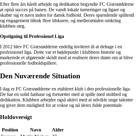
Efter flere års hårdt arbejde og dedikation begyndte FC Græsrødderne
at opnå succes på banen. De vandt lokale turneringer og ligaer og
skabte sig et navn inden for dansk fodbold. Deres spændende spillestil
og engagement tiltrak flere tilskuere, og medieomtalen omkring
klubben steg.
Opstigning til Professionel Liga
I 2012 blev FC Græsrødderne endelig inviteret til at deltage i en
professionel liga. Dette var et højdepunkt i klubbens historie og
markerede et afgørende skridt mod at realisere deres drøm om at blive
professionelle fodboldspillere.
Den Nuværende Situation
I dag er FC Græsrødderne en etableret klub i den professionelle liga.
De har en solid fanbase og fortsætter med at spille med stolthed og
dedikation. Klubben arbejder også aktivt med at udvikle unge talenter
og giver dem mulighed for at vokse og nå deres fulde potentiale.
Holdoversigt
Position
Navn
Alder