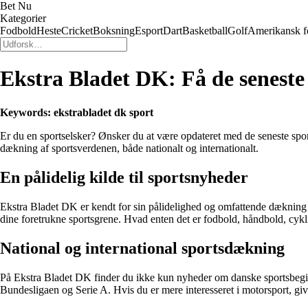
Bet Nu
Kategorier
Fodbold
Heste
Cricket
Boksning
Esport
Dart
Basketball
Golf
Amerikansk f
Ekstra Bladet DK: Få de seneste
Keywords: ekstrabladet dk sport
Er du en sportselsker? Ønsker du at være opdateret med de seneste spo
dækning af sportsverdenen, både nationalt og internationalt.
En pålidelig kilde til sportsnyheder
Ekstra Bladet DK er kendt for sin pålidelighed og omfattende dækning 
dine foretrukne sportsgrene. Hvad enten det er fodbold, håndbold, cykl
National og international sportsdækning
På Ekstra Bladet DK finder du ikke kun nyheder om danske sportsbegiv
Bundesligaen og Serie A. Hvis du er mere interesseret i motorsport, 