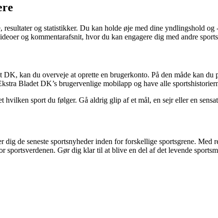
ere
, resultater og statistikker. Du kan holde øje med dine yndlingshold og
 videoer og kommentarafsnit, hvor du kan engagere dig med andre sports
et DK, kan du overveje at oprette en brugerkonto. På den måde kan du p
stra Bladet DK’s brugervenlige mobilapp og have alle sportshistorier
 hvilken sport du følger. Gå aldrig glip af et mål, en sejr eller en sensat
r dig de seneste sportsnyheder inden for forskellige sportsgrene. Med 
or sportsverdenen. Gør dig klar til at blive en del af det levende sport