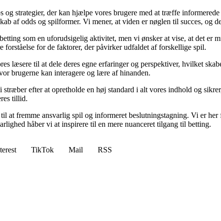
ps og strategier, der kan hjælpe vores brugere med at træffe informerede
b af odds og spilformer. Vi mener, at viden er nøglen til succes, og derf
betting som en uforudsigelig aktivitet, men vi ønsker at vise, at det er
forståelse for de faktorer, der påvirker udfaldet af forskellige spil.
es læsere til at dele deres egne erfaringer og perspektiver, hvilket ska
or brugerne kan interagere og lære af hinanden.
Vi stræber efter at opretholde en høj standard i alt vores indhold og sikre
s tillid.
l at fremme ansvarlig spil og informeret beslutningstagning. Vi er her f
ghed håber vi at inspirere til en mere nuanceret tilgang til betting.
terest
TikTok
Mail
RSS