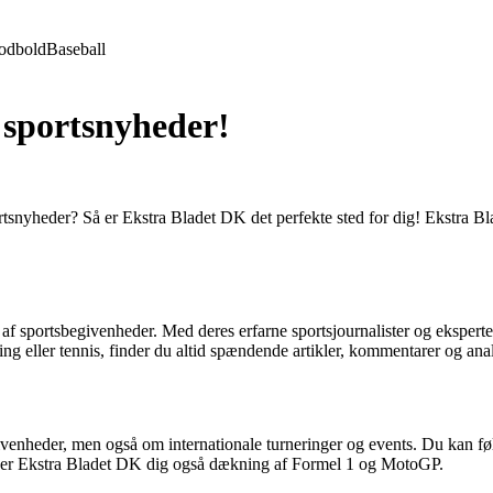
odbold
Baseball
 sportsnyheder!
rtsnyheder? Så er Ekstra Bladet DK det perfekte sted for dig! Ekstra B
af sportsbegivenheder. Med deres erfarne sportsjournalister og ekspert
ing eller tennis, finder du altid spændende artikler, kommentarer og an
enheder, men også om internationale turneringer og events. Du kan føl
giver Ekstra Bladet DK dig også dækning af Formel 1 og MotoGP.