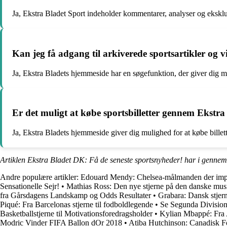
Ja, Ekstra Bladet Sport indeholder kommentarer, analyser og eksklu
Kan jeg få adgang til arkiverede sportsartikler og
Ja, Ekstra Bladets hjemmeside har en søgefunktion, der giver dig mul
Er det muligt at købe sportsbilletter gennem Ekstr
Ja, Ekstra Bladets hjemmeside giver dig mulighed for at købe billet
Artiklen Ekstra Bladet DK: Få de seneste sportsnyheder! har i gennem
Andre populære artikler:
Edouard Mendy: Chelsea-målmanden der imp
Sensationelle Sejr!
•
Mathias Ross: Den nye stjerne på den danske mus
fra Gårsdagens Landskamp og Odds Resultater
•
Grabara: Dansk stjern
Piqué: Fra Barcelonas stjerne til fodboldlegende
•
Se Segunda Division-
Basketballstjerne til Motivationsforedragsholder
•
Kylian Mbappé: Fra 
Modric Vinder FIFA Ballon dOr 2018
•
Atiba Hutchinson: Canadisk F