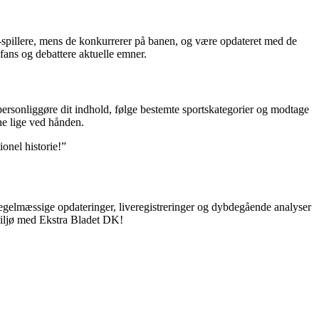
 -spillere, mens de konkurrerer på banen, og være opdateret med de
fans og debattere aktuelle emner.
ersonliggøre dit indhold, følge bestemte sportskategorier og modtage
ne lige ved hånden.
ionel historie!”
regelmæssige opdateringer, liveregistreringer og dybdegående analyser
smiljø med Ekstra Bladet DK!