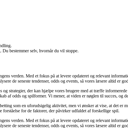
ndling.
g. Du bestemmer selv, hvornår du vil stoppe.
ingens verden. Med et fokus på at levere opdateret og relevant informati
nalysere de seneste tendenser, odds og events, så vores læsere altid er go
ps og strategier, der kan hjælpe vores brugere med at træffe informerede
b af odds og spilformer. Vi mener, at viden er nøglen til succes, og derf
betting som en uforudsigelig aktivitet, men vi ønsker at vise, at det er
forståelse for de faktorer, der påvirker udfaldet af forskellige spil.
ingens verden. Med et fokus på at levere opdateret og relevant informati
nalysere de seneste tendenser, odds og events, så vores læsere altid er go