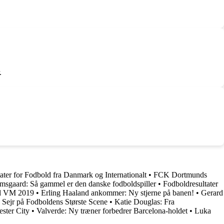
.
ater for Fodbold fra Danmark og Internationalt
•
FCK Dortmunds
sgaard: Så gammel er den danske fodboldspiller
•
Fodboldresultater
ld VM 2019
•
Erling Haaland ankommer: Ny stjerne på banen!
•
Gerard
Sejr på Fodboldens Største Scene
•
Katie Douglas: Fra
ester City
•
Valverde: Ny træner forbedrer Barcelona-holdet
•
Luka