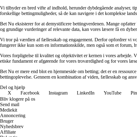
Vi tilbyder en bred vifte af indhold, herunder dybdegående analyser, ti
forskellige bettingmuligheder, så de kan navigere i det komplekse landska
Bet Nu eksisterer for at demystificere bettingverdenen. Mange opfatter 
og grundige vurderinger af relevante data, kan vores læsere få en dybere 
Vi tror på værdien af fællesskab og engagement. Derfor opfordrer vi vor
fungerer ikke kun som en informationskilde, men også som et forum, hv
Vores forpligtelse til kvalitet og objektivitet er kernen i vores arbejde. 
etiske fundament er afgørende for vores troværdighed og for vores læsere
Bet Nu er mere end blot en hjemmeside om betting; det er en ressource ti
bettingoplevelse. Gennem en kombination af viden, fællesskab og ansvarli
Del og hjælp
X
Facebook
Instagram
LinkedIn
YouTube
Pin
Bliv klogere på os
Send mail
Mediekit
Annoncering
Bruger
Nyhedsbrev
Affiliate