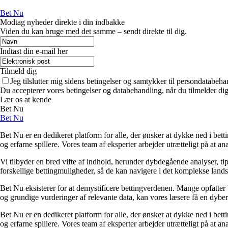
Bet Nu
Modtag nyheder direkte i din indbakke
Viden du kan bruge med det samme – sendt direkte til dig.
Indtast din e-mail her
Tilmeld dig
Jeg tilslutter mig sidens betingelser og samtykker til persondatabeha
Du accepterer vores betingelser og databehandling, når du tilmelder di
Lær os at kende
Bet Nu
Bet Nu
Bet Nu er en dedikeret platform for alle, der ønsker at dykke ned i bett
og erfarne spillere. Vores team af eksperter arbejder utrætteligt på at a
Vi tilbyder en bred vifte af indhold, herunder dybdegående analyser, ti
forskellige bettingmuligheder, så de kan navigere i det komplekse landska
Bet Nu eksisterer for at demystificere bettingverdenen. Mange opfatter 
og grundige vurderinger af relevante data, kan vores læsere få en dybere 
Bet Nu er en dedikeret platform for alle, der ønsker at dykke ned i bett
og erfarne spillere. Vores team af eksperter arbejder utrætteligt på at a