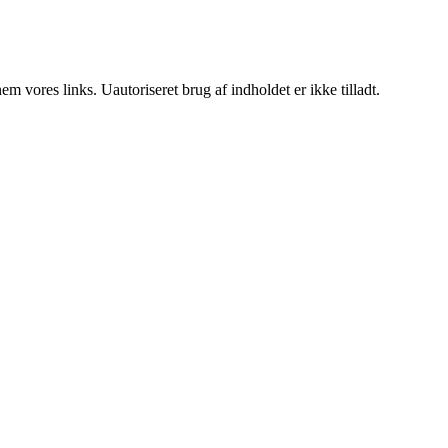
 vores links. Uautoriseret brug af indholdet er ikke tilladt.