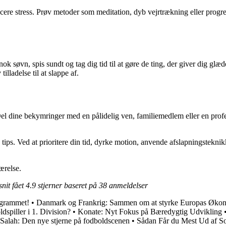
ucere stress. Prøv metoder som meditation, dyb vejrtrækning eller prog
få nok søvn, spis sundt og tag dig tid til at gøre de ting, der giver dig gl
ladelse til at slappe af.
. Del dine bekymringer med en pålidelig ven, familiemedlem eller en prof
 tips. Ved at prioritere din tid, dyrke motion, anvende afslapningsteknik
ærelse.
snit fået
4.9
stjerner baseret på
38
anmeldelser
ogrammet!
•
Danmark og Frankrig: Sammen om at styrke Europas Øko
spiller i 1. Division?
•
Konate: Nyt Fokus på Bæredygtig Udvikling
lah: Den nye stjerne på fodboldscenen
•
Sådan Får du Mest Ud af 