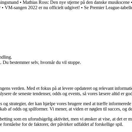
tningsmand
•
Mathias Ross: Den nye stjerne på den danske musikscene
r
•
VM-sangen 2022 er nu officielt udgivet!
•
Se Premier League-tabel
ndling.
g. Du bestemmer selv, hvornår du vil stoppe.
ingens verden. Med et fokus på at levere opdateret og relevant informati
nalysere de seneste tendenser, odds og events, så vores læsere altid er go
ps og strategier, der kan hjælpe vores brugere med at træffe informerede
b af odds og spilformer. Vi mener, at viden er nøglen til succes, og derf
betting som en uforudsigelig aktivitet, men vi ønsker at vise, at det er
forståelse for de faktorer, der påvirker udfaldet af forskellige spil.