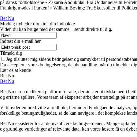
på dansk fodboldscene
•
Zakaria Aboukhlal: Fra Uddannelse til Forre
Frankrig mødes i Parken!
•
William Bøving: Fra Skuespiller til Politike
Bet Nu
Modtag nyheder direkte i din indbakke
Viden du kan bruge med det samme – sendt direkte til dig.
Indtast din e-mail her
Tilmeld dig
Jeg tilslutter mig sidens betingelser og samtykker til persondatabeha
Du accepterer vores betingelser og databehandling, når du tilmelder di
Lær os at kende
Bet Nu
Bet Nu
Bet Nu er en dedikeret platform for alle, der ønsker at dykke ned i bett
og erfarne spillere. Vores team af eksperter arbejder utrætteligt på at a
Vi tilbyder en bred vifte af indhold, herunder dybdegående analyser, ti
forskellige bettingmuligheder, så de kan navigere i det komplekse landska
Bet Nu eksisterer for at demystificere bettingverdenen. Mange opfatter 
og grundige vurderinger af relevante data, kan vores læsere få en dybere 