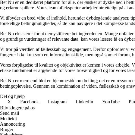
Bet Nu er en dedikeret platform for alle, der ønsker at dykke ned i bett
og erfarne spillere. Vores team af eksperter arbejder utrætteligt på at a
Vi tilbyder en bred vifte af indhold, herunder dybdegående analyser, ti
forskellige bettingmuligheder, så de kan navigere i det komplekse landska
Bet Nu eksisterer for at demystificere bettingverdenen. Mange opfatter 
og grundige vurderinger af relevante data, kan vores læsere få en dybere 
Vi tror på værdien af fællesskab og engagement. Derfor opfordrer vi vor
fungerer ikke kun som en informationskilde, men også som et forum, hv
Vores forpligtelse til kvalitet og objektivitet er kernen i vores arbejde. 
etiske fundament er afgørende for vores troværdighed og for vores læsere
Bet Nu er mere end blot en hjemmeside om betting; det er en ressource ti
bettingoplevelse. Gennem en kombination af viden, fællesskab og ansvarli
Del og hjælp
X
Facebook
Instagram
LinkedIn
YouTube
Pin
Bliv klogere på os
Send mail
Mediekit
Annoncering
Bruger
Nyhedsbrev