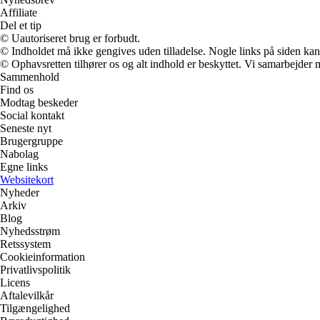
Affiliate
Del et tip
© Uautoriseret brug er forbudt.
© Indholdet må ikke gengives uden tilladelse. Nogle links på siden ka
© Ophavsretten tilhører os og alt indhold er beskyttet. Vi samarbejder 
Sammenhold
Find os
Modtag beskeder
Social kontakt
Seneste nyt
Brugergruppe
Nabolag
Egne links
Websitekort
Nyheder
Arkiv
Blog
Nyhedsstrøm
Retssystem
Cookieinformation
Privatlivspolitik
Licens
Aftalevilkår
Tilgængelighed