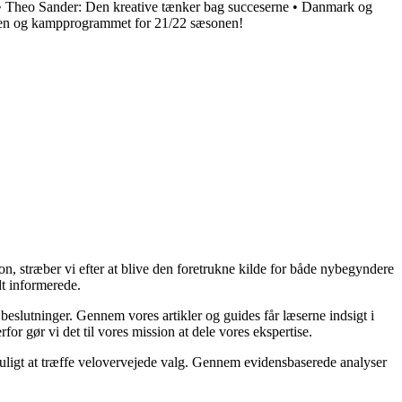
•
Theo Sander: Den kreative tænker bag succeserne
•
Danmark og
len og kampprogrammet for 21/22 sæsonen!
on, stræber vi efter at blive den foretrukne kilde for både nybegyndere
dt informerede.
 beslutninger. Gennem vores artikler og guides får læserne indsigt i
or gør vi det til vores mission at dele vores ekspertise.
 muligt at træffe velovervejede valg. Gennem evidensbaserede analyser