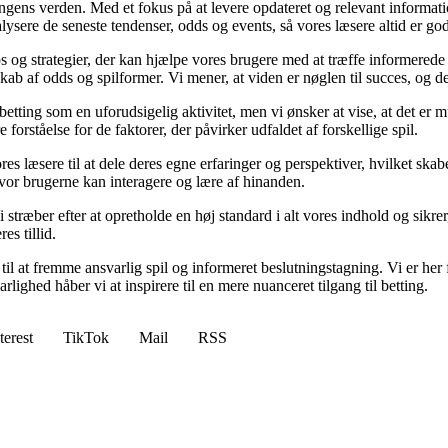
ingens verden. Med et fokus på at levere opdateret og relevant informati
nalysere de seneste tendenser, odds og events, så vores læsere altid er go
ps og strategier, der kan hjælpe vores brugere med at træffe informerede
b af odds og spilformer. Vi mener, at viden er nøglen til succes, og derf
betting som en uforudsigelig aktivitet, men vi ønsker at vise, at det er
forståelse for de faktorer, der påvirker udfaldet af forskellige spil.
es læsere til at dele deres egne erfaringer og perspektiver, hvilket ska
or brugerne kan interagere og lære af hinanden.
Vi stræber efter at opretholde en høj standard i alt vores indhold og sikre
s tillid.
l at fremme ansvarlig spil og informeret beslutningstagning. Vi er her f
ghed håber vi at inspirere til en mere nuanceret tilgang til betting.
terest
TikTok
Mail
RSS