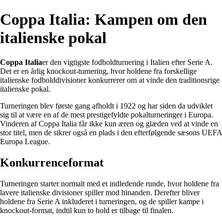
Coppa Italia: Kampen om den
italienske pokal
Coppa Italia
er den vigtigste fodboldturnering i Italien efter Serie A.
Det er en årlig knockout-turnering, hvor holdene fra forskellige
italienske fodbolddivisioner konkurrerer om at vinde den traditionsrige
italienske pokal.
Turneringen blev første gang afholdt i 1922 og har siden da udviklet
sig til at være en af de mest prestigefyldte pokalturneringer i Europa.
Vinderen af Coppa Italia får ikke kun æren og glæden ved at vinde en
stor titel, men de sikrer også en plads i den efterfølgende sæsons UEFA
Europa League.
Konkurrenceformat
Turneringen starter normalt med et indledende runde, hvor holdene fra
lavere italienske divisioner spiller mod hinanden. Derefter bliver
holdene fra Serie A inkluderet i turneringen, og de spiller kampe i
knockout-format, indtil kun to hold er tilbage til finalen.