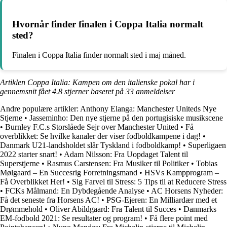
Hvornår finder finalen i Coppa Italia normalt
sted?
Finalen i Coppa Italia finder normalt sted i maj måned.
Artiklen Coppa Italia: Kampen om den italienske pokal har i
gennemsnit fået
4.8
stjerner baseret på
33
anmeldelser
Andre populære artikler:
Anthony Elanga: Manchester Uniteds Nye
Stjerne
•
Jasseminho: Den nye stjerne på den portugisiske musikscene
•
Burnley F.C.s Storslåede Sejr over Manchester United
•
Få
overblikket: Se hvilke kanaler der viser fodboldkampene i dag!
•
Danmark U21-landsholdet slår Tyskland i fodboldkamp!
•
Superligaen
2022 starter snart!
•
Adam Nilsson: Fra Uopdaget Talent til
Superstjerne
•
Rasmus Carstensen: Fra Musiker til Politiker
•
Tobias
Mølgaard – En Succesrig Forretningsmand
•
HSVs Kampprogram –
Få Overblikket Her!
•
Sig Farvel til Stress: 5 Tips til at Reducere Stress
•
FCKs Målmand: En Dybdegående Analyse
•
AC Horsens Nyheder:
Få det seneste fra Horsens AC!
•
PSG-Ejeren: En Milliardær med et
Drømmehold
•
Oliver Abildgaard: Fra Talent til Succes
•
Danmarks
EM-fodbold 2021: Se resultater og program!
•
Få flere point med