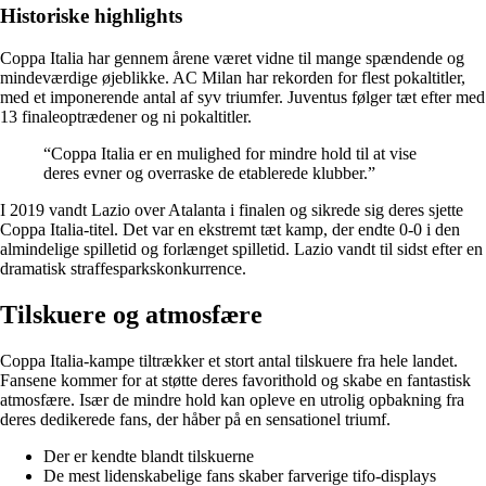
Historiske highlights
Coppa Italia har gennem årene været vidne til mange spændende og
mindeværdige øjeblikke. AC Milan har rekorden for flest pokaltitler,
med et imponerende antal af syv triumfer. Juventus følger tæt efter med
13 finaleoptrædener og ni pokaltitler.
“Coppa Italia er en mulighed for mindre hold til at vise
deres evner og overraske de etablerede klubber.”
I 2019 vandt Lazio over Atalanta i finalen og sikrede sig deres sjette
Coppa Italia-titel. Det var en ekstremt tæt kamp, der endte 0-0 i den
almindelige spilletid og forlænget spilletid. Lazio vandt til sidst efter en
dramatisk straffesparkskonkurrence.
Tilskuere og atmosfære
Coppa Italia-kampe tiltrækker et stort antal tilskuere fra hele landet.
Fansene kommer for at støtte deres favorithold og skabe en fantastisk
atmosfære. Især de mindre hold kan opleve en utrolig opbakning fra
deres dedikerede fans, der håber på en sensationel triumf.
Der er kendte blandt tilskuerne
De mest lidenskabelige fans skaber farverige tifo-displays