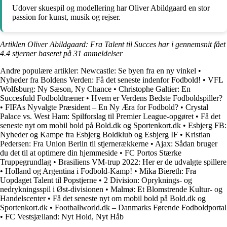
Udover skuespil og modellering har Oliver Abildgaard en stor
passion for kunst, musik og rejser.
Artiklen Oliver Abildgaard: Fra Talent til Succes har i gennemsnit fået
4.4
stjerner baseret på
31
anmeldelser
Andre populære artikler:
Newcastle: Se byen fra en ny vinkel
•
Nyheder fra Boldens Verden: Få det seneste indenfor Fodbold!
•
VFL
Wolfsburg: Ny Sæson, Ny Chance
•
Christophe Galtier: En
Succesfuld Fodboldtræner
•
Hvem er Verdens Bedste Fodboldspiller?
•
FIFAs Nyvalgte Præsident – En Ny Æra for Fodbold?
•
Crystal
Palace vs. West Ham: Spilforslag til Premier League-opgøret
•
Få det
seneste nyt om mobil bold på Bold.dk og Sportenkort.dk
•
Esbjerg FB:
Nyheder og Kampe fra Esbjerg Boldklub og Esbjerg IF
•
Kristian
Pedersen: Fra Union Berlin til stjernerækkerne
•
Ajax: Sådan bruger
du det til at optimere din hjemmeside
•
FC Portos Stærke
Truppegrundlag
•
Brasiliens VM-trup 2022: Her er de udvalgte spillere
•
Holland og Argentina i Fodbold-Kamp!
•
Mika Biereth: Fra
Uopdaget Talent til Popstjerne
•
2 Division: Opryknings- og
nedrykningsspil i Øst-divisionen
•
Malmø: Et Blomstrende Kultur- og
Handelscenter
•
Få det seneste nyt om mobil bold på Bold.dk og
Sportenkort.dk
•
Footballworld.dk – Danmarks Førende Fodboldportal
•
FC Vestsjælland: Nyt Hold, Nyt Håb