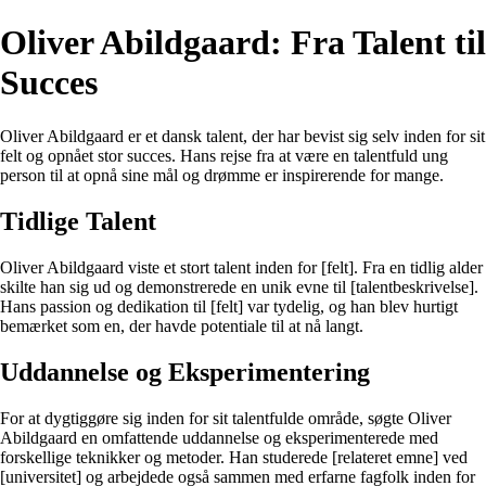
Oliver Abildgaard: Fra Talent til
Succes
Oliver Abildgaard er et dansk talent, der har bevist sig selv inden for sit
felt og opnået stor succes. Hans rejse fra at være en talentfuld ung
person til at opnå sine mål og drømme er inspirerende for mange.
Tidlige Talent
Oliver Abildgaard viste et stort talent inden for [felt]. Fra en tidlig alder
skilte han sig ud og demonstrerede en unik evne til [talentbeskrivelse].
Hans passion og dedikation til [felt] var tydelig, og han blev hurtigt
bemærket som en, der havde potentiale til at nå langt.
Uddannelse og Eksperimentering
For at dygtiggøre sig inden for sit talentfulde område, søgte Oliver
Abildgaard en omfattende uddannelse og eksperimenterede med
forskellige teknikker og metoder. Han studerede [relateret emne] ved
[universitet] og arbejdede også sammen med erfarne fagfolk inden for