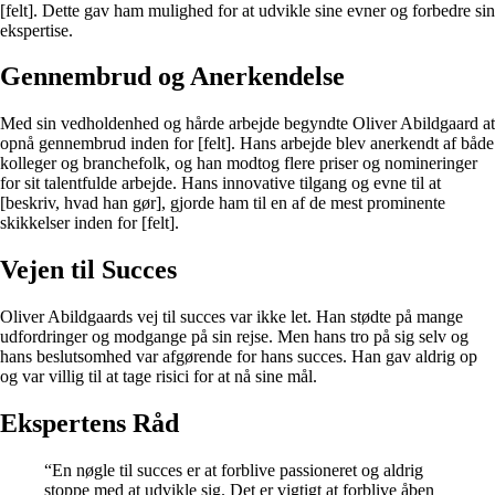
[felt]. Dette gav ham mulighed for at udvikle sine evner og forbedre sin
ekspertise.
Gennembrud og Anerkendelse
Med sin vedholdenhed og hårde arbejde begyndte Oliver Abildgaard at
opnå gennembrud inden for [felt]. Hans arbejde blev anerkendt af både
kolleger og branchefolk, og han modtog flere priser og nomineringer
for sit talentfulde arbejde. Hans innovative tilgang og evne til at
[beskriv, hvad han gør], gjorde ham til en af de mest prominente
skikkelser inden for [felt].
Vejen til Succes
Oliver Abildgaards vej til succes var ikke let. Han stødte på mange
udfordringer og modgange på sin rejse. Men hans tro på sig selv og
hans beslutsomhed var afgørende for hans succes. Han gav aldrig op
og var villig til at tage risici for at nå sine mål.
Ekspertens Råd
“En nøgle til succes er at forblive passioneret og aldrig
stoppe med at udvikle sig. Det er vigtigt at forblive åben