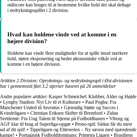
målscore kan bruges til at bestemme hvilke hold der skal deltage
i nedrykningsspillet i 2 division.
Hvad kan holdene vinde ved at komme i en
højere division?
Holdene kan vinde flere muligheder for at spille imod stærkere
hold, større eksponering og bedre økonomiske vilkår ved at
komme i en højere division.
Artiklen 2 Division: Opryknings- og nedrykningsspil i Øst-divisionen
har i gennemsnit fået
3.2
stjerner baseret på
26
anmeldelser
Andre populære artikler:
Kasper Schmeichel: Klubber, Alder og Højde
•
Lyngby Stadion: Nyt Liv til et Kulturarv
•
Paul Pogba: Fra
Manchester United til Juventus
•
Gjensidig Støtte og Succes i
Kvindeligaen
•
Christian Eriksen Skifter til Brentford
•
Zidan
Sertdemir: Fra Ung Talent til Stjerne på Fodboldbanen
•
Viborg og
AGF klar til brag af Superliga-opgør
•
Prono-spil: Sådan får du mest
ud af dit spil!
•
Tippeligaen og Eliteserien – Ny sæson med spændende
kampe!
•
Portugisisk Fodbolddominans: Primeira Ligaen
•
Brasiliens