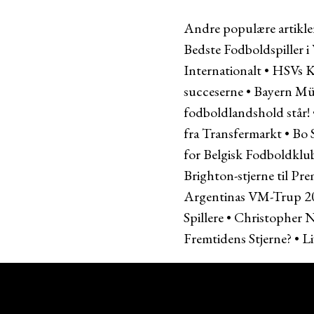
Andre populære artikle
Bedste Fodboldspiller i
Internationalt
•
HSVs K
succeserne
•
Bayern Mün
fodboldlandshold står!
fra Transfermarkt
•
Bo 
for Belgisk Fodboldklu
Brighton-stjerne til Pre
Argentinas VM-Trup 2022
Spillere
•
Christopher N
Fremtidens Stjerne?
•
Li