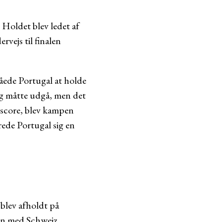
Holdet blev ledet af
vejs til finalen
måede Portugal at holde
g måtte udgå, men det
t score, blev kampen
rede Portugal sig en
blev afholdt på
men med Schweiz,