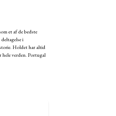
 som et af de bedste
deltagelse i
torie. Holdet har altid
 hele verden. Portugal
?