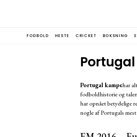
FODBOLD
HESTE
CRICKET
BOKSNING
Portugal
Portugal kampe
har a
fodboldhistorie og tale
har opnået betydelige r
nogle af Portugals mest
EM 2016 – Eur