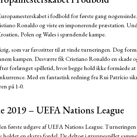
uropamesterskabet i fodbold for første gang nogensinde. 
tiano Ronaldo og viste en imponerende præstation. Under
Kroatien, Polen og Wales i spændende kampe.
krig, som var favoritter til at vinde turneringen. Dog for
nnem kampen. Desværre fik Cristiano Ronaldo en skade o
fter forlænget spilletid, hvor begge hold ikke formåede a
onkurrence. Med en fantastisk redning fra Rui Patrício sik
ren på 1-0.
ue 2019 – UEFA Nations League
den første udgave af UEFA Nations League. Turneringen 
 holdet en ekstra fordel. De deltog i gruppespillet sam