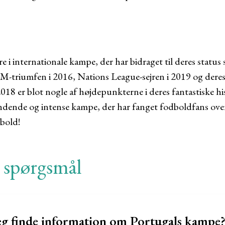
re i internationale kampe, der har bidraget til deres status
M-triumfen i 2016, Nations League-sejren i 2019 og deres 
18 er blot nogle af højdepunkterne i deres fantastiske his
ndende og intense kampe, der har fanget fodboldfans over
dbold!
e spørgsmål
g finde information om Portugals kampe