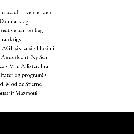
nd ud af: Hvem er den
a Danmark og
reative tænker bag
 Frankrigs
•
AGF sikrer sig Hakimi
•
Anderlecht: Ny Sejr
exis Mac Allister: Fra
ltater og program!
•
d: Mød de Stjerne
ussair Mazraoui: