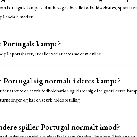
om Portugals kampe ved at besøge officielle fodboldwebsites, sportsavise
på sociale medier.
e Portugals kampe?
 på sportsbarer, i tv eller ved at streame dem online.
 Portugal sig normalt i deres kampe?
t for at være en stærk fodboldnation og klarer sig ofte godt i deres kam
 turneringer og har en stærk holdopstilling.
dere spiller Portugal normalt imod?
imod andre europæiske nationalhold som Spanien, Frankrig, Tyskland og