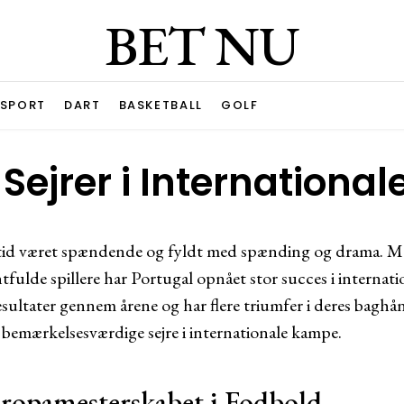
BET NU
ESPORT
DART
BASKETBALL
GOLF
 Sejrer i Internation
ltid været spændende og fyldt med spænding og drama. M
ntfulde spillere har Portugal opnået stor succes i interna
esultater gennem årene og har flere triumfer i deres baghå
 bemærkelsesværdige sejre i internationale kampe.
opamesterskabet i Fodbold