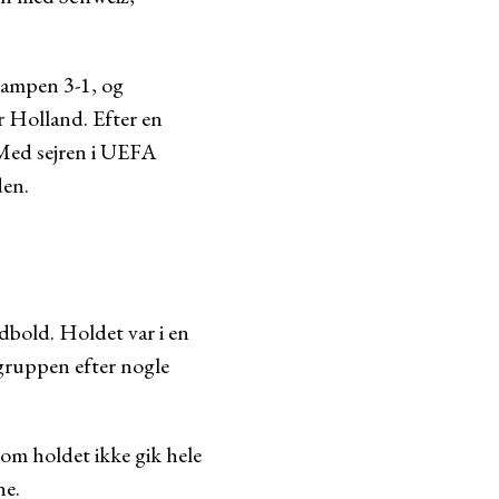
kampen 3-1, og
or Holland. Efter en
Med sejren i UEFA
den.
dbold. Holdet var i en
gruppen efter nogle
om holdet ikke gik hele
ne.