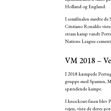
Holland og England.
I semifinalen mødte de 
Cristiano Ronaldo viste 
stram kamp vandt Portu
Nations League cementer
VM 2018 – Ver
I 2018 kæmpede Portugal
gruppe med Spanien, Ma
spændende kampe.
I knockout-fasen blev P
vejen, viste de deres po