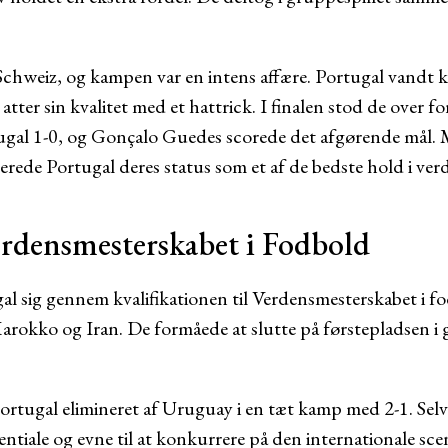
Schweiz, og kampen var en intens affære. Portugal vandt 
atter sin kvalitet med et hattrick. I finalen stod de over f
gal 1-0, og Gonçalo Guedes scorede det afgørende mål. 
ede Portugal deres status som et af de bedste hold i ver
densmesterskabet i Fodbold
 sig gennem kvalifikationen til Verdensmesterskabet i fo
rokko og Iran. De formåede at slutte på førstepladsen i 
ortugal elimineret af Uruguay i en tæt kamp med 2-1. Selv
tentiale og evne til at konkurrere på den internationale sce