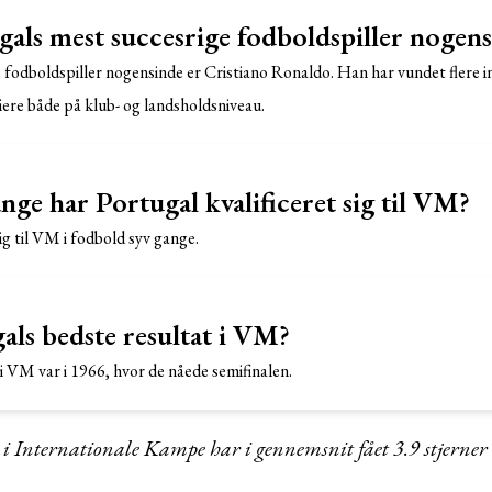
als mest succesrige fodboldspiller nogen
 fodboldspiller nogensinde er Cristiano Ronaldo. Han har vundet flere in
ere både på klub- og landsholdsniveau.
ge har Portugal kvalificeret sig til VM?
sig til VM i fodbold syv gange.
als bedste resultat i VM?
i VM var i 1966, hvor de nåede semifinalen.
r i Internationale Kampe har i gennemsnit fået
3.9
stjerner