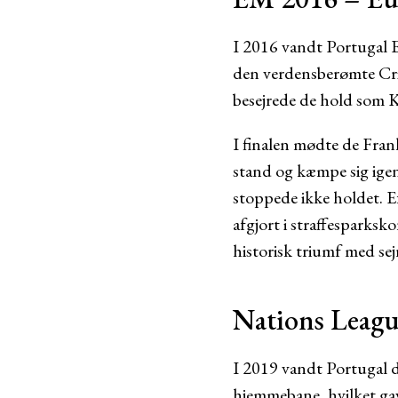
I 2016 vandt Portugal E
den verdensberømte Cris
besejrede de hold som 
I finalen mødte de Fran
stand og kæmpe sig ige
stoppede ikke holdet. E
afgjort i straffesparksk
historisk triumf med sej
Nations Leag
I 2019 vandt Portugal 
hjemmebane, hvilket gav