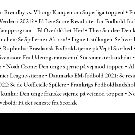
r:
Brøndby vs. Viborg: Kampen om Superliga-toppen!
•
Fi
 Verden i 2021?
•
Få Live Score Resultater for Fodbold fr
ampprogram – Få Overblikket Her!
•
Theo Sander: Den k
chen: Se Spillerne i Aktion!
•
Ligue 1-stillingen: Se hvor
•
Raphinha: Brasiliansk Fodboldstjerne på Vej til Storhed
Svensson: Fra Udenrigsminister til Statsministerkandidat
b
•
Noah Crone: Den unge stjerne på vej mod toppen
•
Al
mier League-stjerne
•
Danmarks EM-fodbold 2021: Se resu
: Se de Uofficielle Spillere
•
Frankrigs Fodboldlandshol
kunku: Den unge franske stjerne på vej mod toppen
•
No
vebold: Få det seneste fra Scor.zk
BET NU