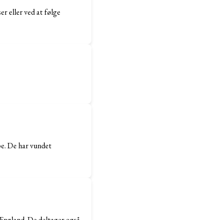
r eller ved at følge
pe. De har vundet
 England. De deltager også