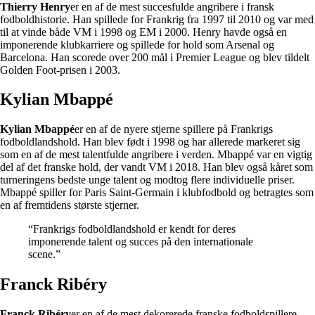
Thierry Henry
er en af de mest succesfulde angribere i fransk
fodboldhistorie. Han spillede for Frankrig fra 1997 til 2010 og var med
til at vinde både VM i 1998 og EM i 2000. Henry havde også en
imponerende klubkarriere og spillede for hold som Arsenal og
Barcelona. Han scorede over 200 mål i Premier League og blev tildelt
Golden Foot-prisen i 2003.
Kylian Mbappé
Kylian Mbappé
er en af de nyere stjerne spillere på Frankrigs
fodboldlandshold. Han blev født i 1998 og har allerede markeret sig
som en af de mest talentfulde angribere i verden. Mbappé var en vigtig
del af det franske hold, der vandt VM i 2018. Han blev også kåret som
turneringens bedste unge talent og modtog flere individuelle priser.
Mbappé spiller for Paris Saint-Germain i klubfodbold og betragtes som
en af fremtidens største stjerner.
“Frankrigs fodboldlandshold er kendt for deres
imponerende talent og succes på den internationale
scene.”
Franck Ribéry
Franck Ribéry
er en af de mest dekorerede franske fodboldspillere.