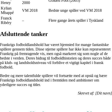
Golden Foot (2003)
Henry
2000
Kylian
VM 2018
Bedste unge spiller ved VM 2018
Mbappé
Franck
–
Flere gange årets spiller i Tyskland
Ribéry
Afsluttende tanker
Frankrigs fodboldlandshold har været hjemsted for mange fantastiske
spillere gennem tiden. Disse stjerne spillere har ikke kun repræsenteret
Frankrig på fremragende vis, men også markeret sig som nogle af de
bedste i verden. Deres bidrag til fodboldhistorien og deres succes både
på klub- og landsholdsniveau vil forblive et vigtigt kapitel i fransk
fodbold.
Bedre og mere talentfulde spillere vil fortsætte med at opstå og bære
Frankrigs fodboldlandshold ind i fremtiden med ambitioner om
yderligere succes og titler.
Skrevet af: [Dit navn]