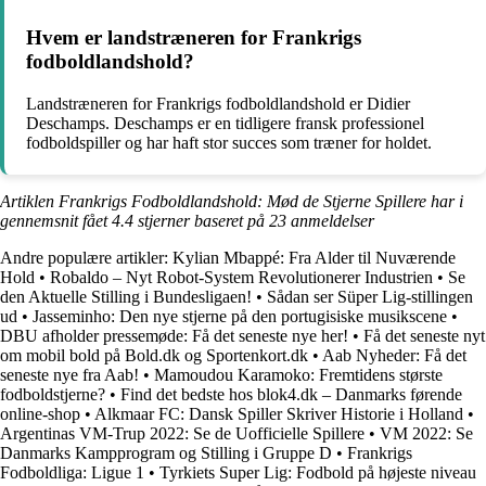
Hvem er landstræneren for Frankrigs
fodboldlandshold?
Landstræneren for Frankrigs fodboldlandshold er Didier
Deschamps. Deschamps er en tidligere fransk professionel
fodboldspiller og har haft stor succes som træner for holdet.
Artiklen Frankrigs Fodboldlandshold: Mød de Stjerne Spillere har i
gennemsnit fået
4.4
stjerner baseret på
23
anmeldelser
Andre populære artikler:
Kylian Mbappé: Fra Alder til Nuværende
Hold
•
Robaldo – Nyt Robot-System Revolutionerer Industrien
•
Se
den Aktuelle Stilling i Bundesligaen!
•
Sådan ser Süper Lig-stillingen
ud
•
Jasseminho: Den nye stjerne på den portugisiske musikscene
•
DBU afholder pressemøde: Få det seneste nye her!
•
Få det seneste nyt
om mobil bold på Bold.dk og Sportenkort.dk
•
Aab Nyheder: Få det
seneste nye fra Aab!
•
Mamoudou Karamoko: Fremtidens største
fodboldstjerne?
•
Find det bedste hos blok4.dk – Danmarks førende
online-shop
•
Alkmaar FC: Dansk Spiller Skriver Historie i Holland
•
Argentinas VM-Trup 2022: Se de Uofficielle Spillere
•
VM 2022: Se
Danmarks Kampprogram og Stilling i Gruppe D
•
Frankrigs
Fodboldliga: Ligue 1
•
Tyrkiets Super Lig: Fodbold på højeste niveau