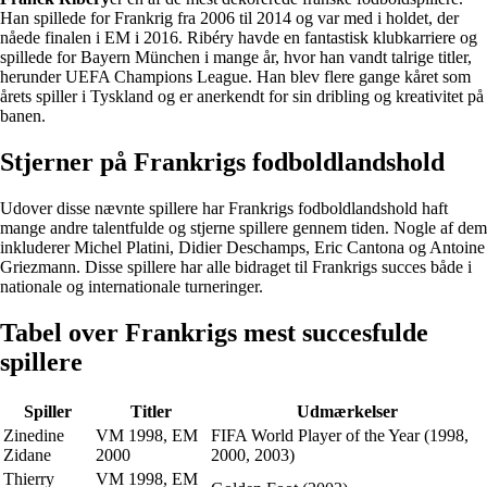
Han spillede for Frankrig fra 2006 til 2014 og var med i holdet, der
nåede finalen i EM i 2016. Ribéry havde en fantastisk klubkarriere og
spillede for Bayern München i mange år, hvor han vandt talrige titler,
herunder UEFA Champions League. Han blev flere gange kåret som
årets spiller i Tyskland og er anerkendt for sin dribling og kreativitet på
banen.
Stjerner på Frankrigs fodboldlandshold
Udover disse nævnte spillere har Frankrigs fodboldlandshold haft
mange andre talentfulde og stjerne spillere gennem tiden. Nogle af dem
inkluderer Michel Platini, Didier Deschamps, Eric Cantona og Antoine
Griezmann. Disse spillere har alle bidraget til Frankrigs succes både i
nationale og internationale turneringer.
Tabel over Frankrigs mest succesfulde
spillere
Spiller
Titler
Udmærkelser
Zinedine
VM 1998, EM
FIFA World Player of the Year (1998,
Zidane
2000
2000, 2003)
Thierry
VM 1998, EM