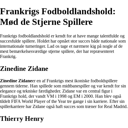
Frankrigs Fodboldlandshold:
Mød de Stjerne Spillere
Frankrigs fodboldlandshold er kendt for at have mange talentfulde og
succesfulde spillere. Holdet har opnået stor succes både nationale som
internationale turneringer. Lad os tage et nærmere kig på nogle af de
mest bemærkelsesværdige stjerne spillere, der har repræsenteret
Frankrig.
Zinedine Zidane
Zinedine Zidane
er en af Frankrigs mest ikoniske fodboldspillere
gennem tiderne. Han spillede som midtbanespiller og var kendt for sin
elegance og tekniske færdigheder. Zidane var en central figur i
Frankrigs hold, der vandt VM i 1998 og EM i 2000. Han blev også
tildelt FIFA World Player of the Year tre gange i sin karriere. Efter sin
spillerkarriere har Zidane også haft succes som træner for Real Madrid.
Thierry Henry