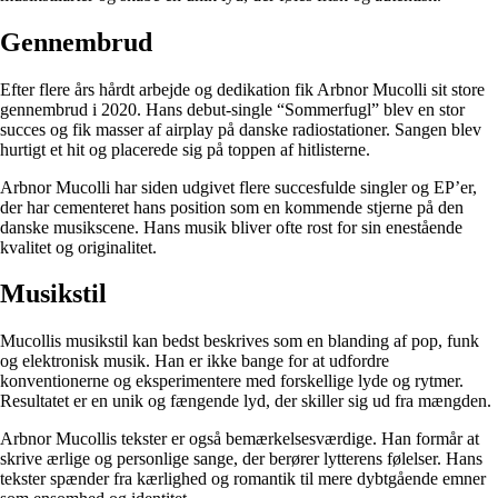
Gennembrud
Efter flere års hårdt arbejde og dedikation fik Arbnor Mucolli sit store
gennembrud i 2020. Hans debut-single “Sommerfugl” blev en stor
succes og fik masser af airplay på danske radiostationer. Sangen blev
hurtigt et hit og placerede sig på toppen af hitlisterne.
Arbnor Mucolli har siden udgivet flere succesfulde singler og EP’er,
der har cementeret hans position som en kommende stjerne på den
danske musikscene. Hans musik bliver ofte rost for sin enestående
kvalitet og originalitet.
Musikstil
Mucollis musikstil kan bedst beskrives som en blanding af pop, funk
og elektronisk musik. Han er ikke bange for at udfordre
konventionerne og eksperimentere med forskellige lyde og rytmer.
Resultatet er en unik og fængende lyd, der skiller sig ud fra mængden.
Arbnor Mucollis tekster er også bemærkelsesværdige. Han formår at
skrive ærlige og personlige sange, der berører lytterens følelser. Hans
tekster spænder fra kærlighed og romantik til mere dybtgående emner