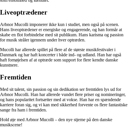
som ensomhed og identitet.
Liveoptrædener
Arbnor Mucolli imponerer ikke kun i studiet, men også på scenen.
Hans liveoptrædener er energiske og engagerende, og han formår at
skabe en flot forbindelse med sit publikum. Hans karisma og passion
for musik stråler igennem under hver optræden.
Mucolli har allerede spillet på flere af de største musikfestivaler i
Danmark og har haft koncerter i både ind- og udland. Han har også
haft fornøjelsen af at optræde som support for flere kendte danske
kunstnere.
Fremtiden
Med sit talent, sin passion og sin dedikation ser fremtiden lys ud for
Arbnor Mucolli. Han har allerede vundet flere priser og nomineringer,
og hans popularitet fortsætter med at vokse. Han har en spændende
karriere foran sig, og vi kan med sikkerhed forvente os flere fantastiske
sange fra ham i fremtiden.
Hold øje med Arbnor Mucolli – den nye stjerne på den danske
musikscene!