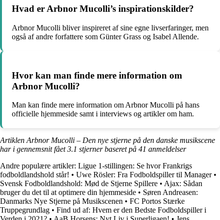
Hvad er Arbnor Mucolli’s inspirationskilder?
Arbnor Mucolli bliver inspireret af sine egne livserfaringer, men
også af andre forfattere som Günter Grass og Isabel Allende.
Hvor kan man finde mere information om
Arbnor Mucolli?
Man kan finde mere information om Arbnor Mucolli på hans
officielle hjemmeside samt i interviews og artikler om ham.
Artiklen Arbnor Mucolli – Den nye stjerne på den danske musikscene
har i gennemsnit fået
3.1
stjerner baseret på
41
anmeldelser
Andre populære artikler:
Ligue 1-stillingen: Se hvor Frankrigs
fodboldlandshold står!
•
Uwe Rösler: Fra Fodboldspiller til Manager
•
Svensk Fodboldlandshold: Mød de Stjerne Spillere
•
Ajax: Sådan
bruger du det til at optimere din hjemmeside
•
Søren Andreasen:
Danmarks Nye Stjerne på Musikscenen
•
FC Portos Stærke
Truppegrundlag
•
Find ud af: Hvem er den Bedste Fodboldspiller i
Verden i 2021?
•
AaB Horsens: Nyt Liv i Superligaen!
•
Jens