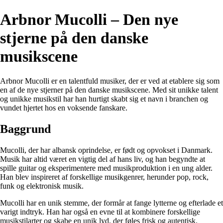
Arbnor Mucolli – Den nye
stjerne på den danske
musikscene
Arbnor Mucolli er en talentfuld musiker, der er ved at etablere sig som
en af de nye stjerner på den danske musikscene. Med sit unikke talent
og unikke musikstil har han hurtigt skabt sig et navn i branchen og
vundet hjertet hos en voksende fanskare.
Baggrund
Mucolli, der har albansk oprindelse, er født og opvokset i Danmark.
Musik har altid været en vigtig del af hans liv, og han begyndte at
spille guitar og eksperimentere med musikproduktion i en ung alder.
Han blev inspireret af forskellige musikgenrer, herunder pop, rock,
funk og elektronisk musik.
Mucolli har en unik stemme, der formår at fange lytterne og efterlade et
varigt indtryk. Han har også en evne til at kombinere forskellige
musikstilarter og skabe en unik lyd, der føles frisk og autentisk.