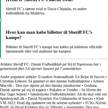
Sheriff FC’s største rival er Dacia Chișinău, en anden
fodboldklub fra Moldova.
Hvor kan man købe billetter til Sheriff FC’s
kampe?
Billetter til Sheriff FC’s kampe kan købes på klubbens officielle
hjemmeside eller ved stadionet før kampen.
Artiklen Sheriff FC: Dansk Fodboldklub på Vej til Topniveau har i
gennemsnit fået
3.8
stjerner baseret på
7
anmeldelser
Andre populære artikler:
Ecuadors Nationalhold: En Rejse til Succes
•
Christian Eriksen: Så gammel er den danske fodboldstjerne
•
Arbnor
Mucolli – Den nye stjerne på den danske musikscene
•
Grabara:
Dansk stjerne på vej til toppen
•
Pokalen er Vundet – Se Hvem der
Har Taget Sejren!
•
Sønderjyske Fodboldnyheder: Alt du skal vide om
SønderjyskE.dk
•
David Nyström: Fra Uddannelse til Succes
•
Klub
VM 2022: Hold dig opdateret om de seneste nyheder!
•
FCKs Nyeste
Profil: Se Hvad Klubben Har At Tilbyde!
•
Jasseminho: Den nye