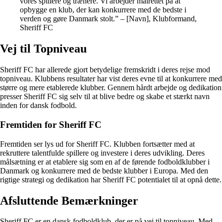
vores spillere og trænere. Vi arbejder målrettet på at
opbygge en klub, der kan konkurrere med de bedste i
verden og gøre Danmark stolt.” – [Navn], Klubformand,
Sheriff FC
Vej til Topniveau
Sheriff FC har allerede gjort betydelige fremskridt i deres rejse mod
topniveau. Klubbens resultater har vist deres evne til at konkurrere med
større og mere etablerede klubber. Gennem hårdt arbejde og dedikation
presser Sheriff FC sig selv til at blive bedre og skabe et stærkt navn
inden for dansk fodbold.
Fremtiden for Sheriff FC
Fremtiden ser lys ud for Sheriff FC. Klubben fortsætter med at
rekruttere talentfulde spillere og investere i deres udvikling. Deres
målsætning er at etablere sig som en af de førende fodboldklubber i
Danmark og konkurrere med de bedste klubber i Europa. Med den
rigtige strategi og dedikation har Sheriff FC potentialet til at opnå dette.
Afsluttende Bemærkninger
Sheriff FC er en dansk fodboldklub, der er på vej til topniveau. Med