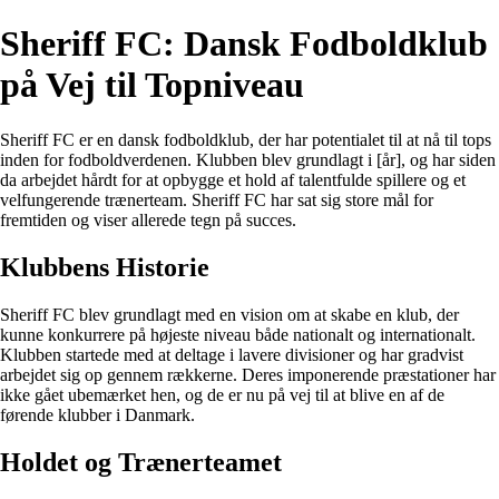
Sheriff FC: Dansk Fodboldklub
på Vej til Topniveau
Sheriff FC er en dansk fodboldklub, der har potentialet til at nå til tops
inden for fodboldverdenen. Klubben blev grundlagt i [år], og har siden
da arbejdet hårdt for at opbygge et hold af talentfulde spillere og et
velfungerende trænerteam. Sheriff FC har sat sig store mål for
fremtiden og viser allerede tegn på succes.
Klubbens Historie
Sheriff FC blev grundlagt med en vision om at skabe en klub, der
kunne konkurrere på højeste niveau både nationalt og internationalt.
Klubben startede med at deltage i lavere divisioner og har gradvist
arbejdet sig op gennem rækkerne. Deres imponerende præstationer har
ikke gået ubemærket hen, og de er nu på vej til at blive en af de
førende klubber i Danmark.
Holdet og Trænerteamet