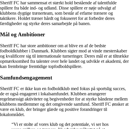
Sheriff FC har sammensat et stærkt hold bestående af talentfulde
spillere fra både ind- og udland. Disse spillere er nøje udvalgt af
klubbens dygtige trænerteam, som består af erfarne trænere og
taktikere. Holdet træner hårdt og fokuseret for at forbedre deres
færdigheder og styrke deres samarbejde på banen.
Mål og Ambitioner
Sheriff FC har store ambitioner om at blive en af de bedste
fodboldklubber i Danmark. Klubben sigter mod at vinde mesterskaber
og kvalificere sig til internationale turneringer. Deres mål er at tiltrække
opmærksomhed fra talenter over hele landet og udvikle et akademi, der
kan frembringe fremtidige topfodboldspillere.
Samfundsengagement
Sheriff FC er ikke kun en fodboldklub med fokus på sportslig succes,
de er også engageret i lokalsamfundet. Klubben arrangerer
regelmæssigt aktiviteter og begivenheder for at styrke båndene mellem
klubbens medlemmer og det omgivende samfund. Sheriff FC ønsker at
være en klub, der bringer glæde og positive forandringer til
lokalområdet.
“Vi er stolte af vores klub og det potentiale, vi ser hos