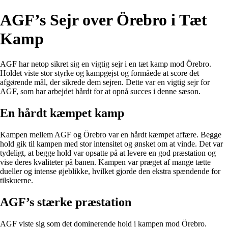
AGF’s Sejr over Örebro i Tæt
Kamp
AGF har netop sikret sig en vigtig sejr i en tæt kamp mod Örebro.
Holdet viste stor styrke og kampgejst og formåede at score det
afgørende mål, der sikrede dem sejren. Dette var en vigtig sejr for
AGF, som har arbejdet hårdt for at opnå succes i denne sæson.
En hårdt kæmpet kamp
Kampen mellem AGF og Örebro var en hårdt kæmpet affære. Begge
hold gik til kampen med stor intensitet og ønsket om at vinde. Det var
tydeligt, at begge hold var opsatte på at levere en god præstation og
vise deres kvaliteter på banen. Kampen var præget af mange tætte
dueller og intense øjeblikke, hvilket gjorde den ekstra spændende for
tilskuerne.
AGF’s stærke præstation
AGF viste sig som det dominerende hold i kampen mod Örebro.