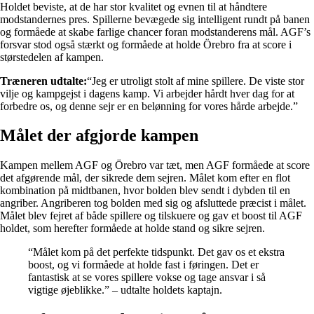
Holdet beviste, at de har stor kvalitet og evnen til at håndtere
modstandernes pres. Spillerne bevægede sig intelligent rundt på banen
og formåede at skabe farlige chancer foran modstanderens mål. AGF’s
forsvar stod også stærkt og formåede at holde Örebro fra at score i
størstedelen af kampen.
Træneren udtalte:
“Jeg er utroligt stolt af mine spillere. De viste stor
vilje og kampgejst i dagens kamp. Vi arbejder hårdt hver dag for at
forbedre os, og denne sejr er en belønning for vores hårde arbejde.”
Målet der afgjorde kampen
Kampen mellem AGF og Örebro var tæt, men AGF formåede at score
det afgørende mål, der sikrede dem sejren. Målet kom efter en flot
kombination på midtbanen, hvor bolden blev sendt i dybden til en
angriber. Angriberen tog bolden med sig og afsluttede præcist i målet.
Målet blev fejret af både spillere og tilskuere og gav et boost til AGF
holdet, som herefter formåede at holde stand og sikre sejren.
“Målet kom på det perfekte tidspunkt. Det gav os et ekstra
boost, og vi formåede at holde fast i føringen. Det er
fantastisk at se vores spillere vokse og tage ansvar i så
vigtige øjeblikke.” – udtalte holdets kaptajn.