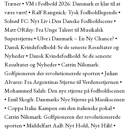
Træner
•
VM i Fodbold 2026: Danmark er klar til at
være vært!
•
Ralf Rangnick: Tysk Fodboldlegende
•
Solrød FC: Nyt Liv i Den Danske Fodboldscene
•
Matt ORiley: Fra Unge Talent til Musikalsk
Superstjerne
•
Ulve i Danmark – En Ny Chance?
•
Dansk Kvindefodbold: Se de seneste Resultater og
Nyheder
•
Dansk Kvindefodbold: Se de seneste
Resultater og Nyheder
•
Catrin Nilsmark:
Golfpioneren der revolutionerede sporten
•
Julian
Alvarez: Fra Argentinas Stjerne til Verdensstjernen
•
Mohammed Salah: Den nye stjerne på fodboldscenen
•
Emil Skogh: Danmarks Nye Stjerne på Musikscenen
•
Coppa Italia: Kampen om den italienske pokal
•
Catrin Nilsmark: Golfpioneren der revolutionerede
sporten
•
Middelfart AaB: Nyt Hold, Nyt Håb!
•