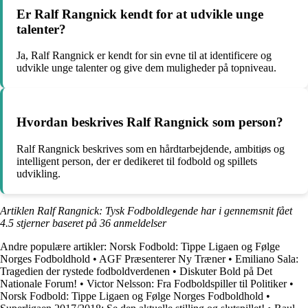
Er Ralf Rangnick kendt for at udvikle unge
talenter?
Ja, Ralf Rangnick er kendt for sin evne til at identificere og
udvikle unge talenter og give dem muligheder på topniveau.
Hvordan beskrives Ralf Rangnick som person?
Ralf Rangnick beskrives som en hårdtarbejdende, ambitiøs og
intelligent person, der er dedikeret til fodbold og spillets
udvikling.
Artiklen Ralf Rangnick: Tysk Fodboldlegende har i gennemsnit fået
4.5
stjerner baseret på
36
anmeldelser
Andre populære artikler:
Norsk Fodbold: Tippe Ligaen og Følge
Norges Fodboldhold
•
AGF Præsenterer Ny Træner
•
Emiliano Sala:
Tragedien der rystede fodboldverdenen
•
Diskuter Bold på Det
Nationale Forum!
•
Victor Nelsson: Fra Fodboldspiller til Politiker
•
Norsk Fodbold: Tippe Ligaen og Følge Norges Fodboldhold
•