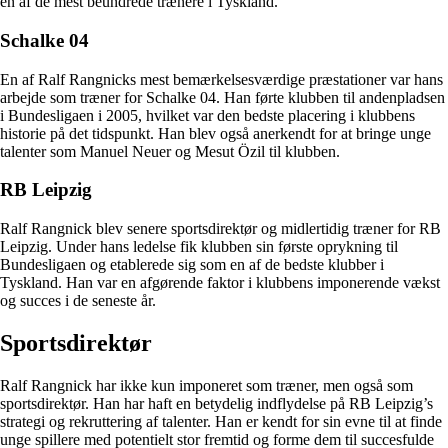
en af de mest beundrede trænere i Tyskland.
Schalke 04
En af Ralf Rangnicks mest bemærkelsesværdige præstationer var hans
arbejde som træner for Schalke 04. Han førte klubben til andenpladsen
i Bundesligaen i 2005, hvilket var den bedste placering i klubbens
historie på det tidspunkt. Han blev også anerkendt for at bringe unge
talenter som Manuel Neuer og Mesut Özil til klubben.
RB Leipzig
Ralf Rangnick blev senere sportsdirektør og midlertidig træner for RB
Leipzig. Under hans ledelse fik klubben sin første oprykning til
Bundesligaen og etablerede sig som en af de bedste klubber i
Tyskland. Han var en afgørende faktor i klubbens imponerende vækst
og succes i de seneste år.
Sportsdirektør
Ralf Rangnick har ikke kun imponeret som træner, men også som
sportsdirektør. Han har haft en betydelig indflydelse på RB Leipzig’s
strategi og rekruttering af talenter. Han er kendt for sin evne til at finde
unge spillere med potentielt stor fremtid og forme dem til succesfulde