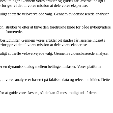
 beslutninger. Gennem vores artikler og guides får læserne indsigt i
or gør vi det til vores mission at dele vores ekspertise.
 muligt at træffe velovervejede valg. Gennem evidensbaserede analyser
on, stræber vi efter at blive den foretrukne kilde for både nybegyndere
dt informerede.
 beslutninger. Gennem vores artikler og guides får læserne indsigt i
or gør vi det til vores mission at dele vores ekspertise.
 muligt at træffe velovervejede valg. Gennem evidensbaserede analyser
ber en dynamisk dialog mellem bettingentusiaster. Vores platform
r, at vores analyse er baseret på faktiske data og relevante kilder. Dette
or at guide vores læsere, så de kan få mest muligt ud af deres