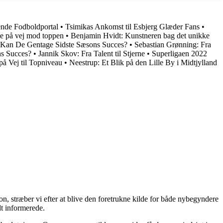
nde Fodboldportal
•
Tsimikas Ankomst til Esbjerg Glæder Fans
•
ne på vej mod toppen
•
Benjamin Hvidt: Kunstneren bag det unikke
an De Gentage Sidste Sæsons Succes?
•
Sebastian Grønning: Fra
s Succes?
•
Jannik Skov: Fra Talent til Stjerne
•
Superligaen 2022
å Vej til Topniveau
•
Neestrup: Et Blik på den Lille By i Midtjylland
on, stræber vi efter at blive den foretrukne kilde for både nybegyndere
dt informerede.