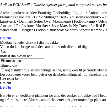
Artiklen FCK Seville: Danske stjerner på vej mod europæisk succes ha
Andre populære artikler:
Frankrigs Fodboldliga: Ligue 1
•
Anholdt eft
Premier League 2016/17: Se Stillingen Her!
•
Youssoufa Moukoko – De
kunstværk
•
Danmark Sejrer Over Montenegro i Fodboldkamp
•
Udsig
Amatør til Professionel Musiker
•
Jesse Marsch: Ny Træner for Red Bu
starter snart!
•
Belgiens Fodboldlandshold: Se deres Seneste Kampe
•
M
Bet Nu
Modtag nyheder direkte i din indbakke
Viden du kan bruge med det samme – sendt direkte til dig.
Indtast din e-mail her
Tilmeld dig
Jeg tilslutter mig sidens betingelser og samtykker til persondatabeha
Du accepterer vores betingelser og databehandling, når du tilmelder di
Lær os at kende
Bet Nu
Bet Nu
Bet Nu er en dedikeret platform for alle, der ønsker at dykke ned i bett
og erfarne spillere. Vores team af eksperter arbejder utrætteligt på at a