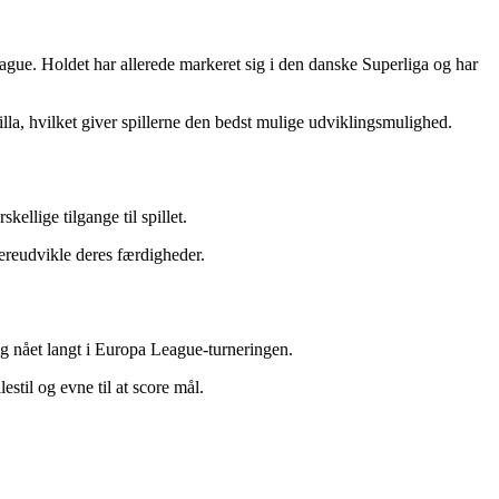
gue. Holdet har allerede markeret sig i den danske Superliga og har
la, hvilket giver spillerne den bedst mulige udviklingsmulighed.
ellige tilgange til spillet.
dereudvikle deres færdigheder.
g nået langt i Europa League-turneringen.
estil og evne til at score mål.