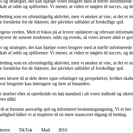
ps og strategier, der kan hjælpe vores brugere med at træffe informerede
b af odds og spilformer. Vi mener, at viden er nøglen til succes, og derf
betting som en uforudsigelig aktivitet, men vi ønsker at vise, at det er
forståelse for de faktorer, der påvirker udfaldet af forskellige spil.
ingens verden. Med et fokus på at levere opdateret og relevant informati
nalysere de seneste tendenser, odds og events, så vores læsere altid er go
ps og strategier, der kan hjælpe vores brugere med at træffe informerede
b af odds og spilformer. Vi mener, at viden er nøglen til succes, og derf
betting som en uforudsigelig aktivitet, men vi ønsker at vise, at det er
forståelse for de faktorer, der påvirker udfaldet af forskellige spil.
es læsere til at dele deres egne erfaringer og perspektiver, hvilket ska
or brugerne kan interagere og lære af hinanden.
Vi stræber efter at opretholde en høj standard i alt vores indhold og sikre
s tillid.
l at fremme ansvarlig spil og informeret beslutningstagning. Vi er her f
ghed håber vi at inspirere til en mere nuanceret tilgang til betting.
terest
TikTok
Mail
RSS