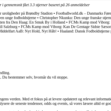
r i gennemsnit fået
3.3
stjerner baseret på
26
anmeldelser
er uroligheder på Brøndby Stadion
•
Footballworld.dk – Danmarks Føre
n unge fodboldstjerne
•
Christopher Nkunku: Den unge franske stjer
ten fra Den Haag: En Smuk By i Holland
•
FCMs Kamp mod Viborg: K
ll Salzburg
•
FCMs Kamp mod Viborg: Kan De Gentage Sidste Sæson
iddelfart AaB: Nyt Hold, Nyt Håb!
•
Haaland: Dansk Fodboldstjerne p
ndling.
g. Du bestemmer selv, hvornår du vil stoppe.
ingens verden. Med et fokus på at levere opdateret og relevant informati
nalysere de seneste tendenser, odds og events, så vores læsere altid er go