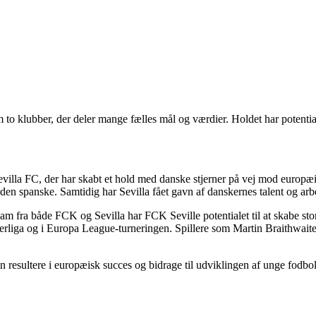
to klubber, der deler mange fælles mål og værdier. Holdet har potential
la FC, der har skabt et hold med danske stjerner på vej mod europæis
 den spanske. Samtidig har Sevilla fået gavn af danskernes talent og arb
am fra både FCK og Sevilla har FCK Seville potentialet til at skabe sto
perliga og i Europa League-turneringen. Spillere som Martin Braithwaite,
resultere i europæisk succes og bidrage til udviklingen af unge fodbol