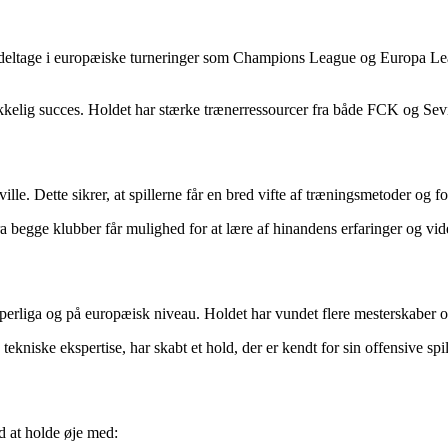
n deltage i europæiske turneringer som Champions League og Europa Lea
kkelig succes. Holdet har stærke trænerressourcer fra både FCK og Sevil
. Dette sikrer, at spillerne får en bred vifte af træningsmetoder og forsk
ra begge klubber får mulighed for at lære af hinandens erfaringer og vi
perliga og på europæisk niveau. Holdet har vundet flere mesterskaber o
niske ekspertise, har skabt et hold, der er kendt for sin offensive spill
d at holde øje med: