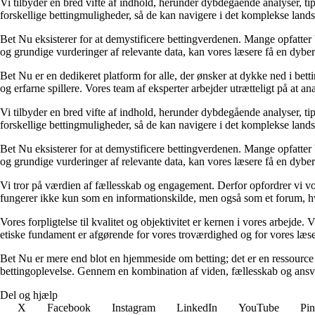
Vi tilbyder en bred vifte af indhold, herunder dybdegående analyser, ti
forskellige bettingmuligheder, så de kan navigere i det komplekse landska
Bet Nu eksisterer for at demystificere bettingverdenen. Mange opfatter 
og grundige vurderinger af relevante data, kan vores læsere få en dybere 
Bet Nu er en dedikeret platform for alle, der ønsker at dykke ned i bett
og erfarne spillere. Vores team af eksperter arbejder utrætteligt på at a
Vi tilbyder en bred vifte af indhold, herunder dybdegående analyser, ti
forskellige bettingmuligheder, så de kan navigere i det komplekse landska
Bet Nu eksisterer for at demystificere bettingverdenen. Mange opfatter 
og grundige vurderinger af relevante data, kan vores læsere få en dybere 
Vi tror på værdien af fællesskab og engagement. Derfor opfordrer vi vor
fungerer ikke kun som en informationskilde, men også som et forum, hv
Vores forpligtelse til kvalitet og objektivitet er kernen i vores arbejde. 
etiske fundament er afgørende for vores troværdighed og for vores læsere
Bet Nu er mere end blot en hjemmeside om betting; det er en ressource ti
bettingoplevelse. Gennem en kombination af viden, fællesskab og ansvarli
Del og hjælp
X
Facebook
Instagram
LinkedIn
YouTube
Pin