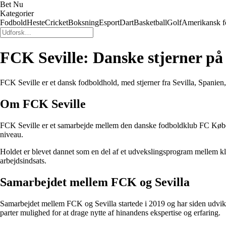
Bet Nu
Kategorier
Fodbold
Heste
Cricket
Boksning
Esport
Dart
Basketball
Golf
Amerikansk f
FCK Seville: Danske stjerner på
FCK Seville er et dansk fodboldhold, med stjerner fra Sevilla, Spanien
Om FCK Seville
FCK Seville er et samarbejde mellem den danske fodboldklub FC Københ
niveau.
Holdet er blevet dannet som en del af et udvekslingsprogram mellem klub
arbejdsindsats.
Samarbejdet mellem FCK og Sevilla
Samarbejdet mellem FCK og Sevilla startede i 2019 og har siden udviklet
parter mulighed for at drage nytte af hinandens ekspertise og erfaring.