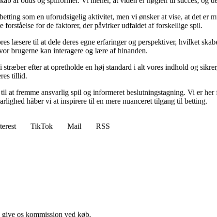
b af odds og spilformer. Vi mener, at viden er nøglen til succes, og derf
betting som en uforudsigelig aktivitet, men vi ønsker at vise, at det er
forståelse for de faktorer, der påvirker udfaldet af forskellige spil.
es læsere til at dele deres egne erfaringer og perspektiver, hvilket ska
or brugerne kan interagere og lære af hinanden.
Vi stræber efter at opretholde en høj standard i alt vores indhold og sikre
s tillid.
l at fremme ansvarlig spil og informeret beslutningstagning. Vi er her f
ghed håber vi at inspirere til en mere nuanceret tilgang til betting.
terest
TikTok
Mail
RSS
n give os kommission ved køb.