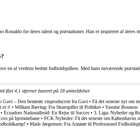
 Ronaldo for deres talent og præstationer. Han er inspireret af deres m
o?
ive en af verdens bedste fodboldspillere. Med hans nuværende præstat
it fået
4.1
stjerner baseret på
18
anmeldelser
o Gavi – Den berømte vinproducent fra Gavi
•
Få det seneste nyt om m
er i!
•
William Bøving: Fra Skuespiller til Politiker
•
Yassine Bounou: 
•
Ecuadors Nationalhold: En Rejse til Succes
•
3. Liga: Nyheder og Re
ucces på hjemmebane
•
FCK Nyheder: Få det seneste om Københavns st
Fodboldkamp!
•
Mads Jørgensen: Fra Amatør til Professionel Fodboldspi