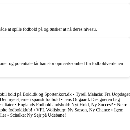
åde at spille fodbold på og ønsker at nå deres niveau.
ioner og potentiale får han stor opmærksomhed fra fodboldverdenen
obil bold på Bold.dk og Sportenkort.dk
•
Tyrell Malacia: Fra Uopdaget
Den nye stjerne i spansk fodbold
•
Jens Odgaard: Designeren bag
sultater
•
Englands Fodboldlandshold: Nyt Hold, Ny Succes?
•
Neto:
olte fodboldklub!
•
VFL Wolfsburg: Ny Sæson, Ny Chance
•
Igen:
ller
•
Schalke: Ny Sejr på Udebane!