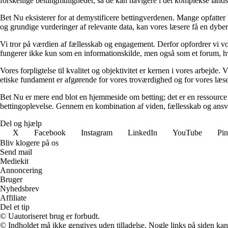
forskellige bettingmuligheder, så de kan navigere i det komplekse landska
Bet Nu eksisterer for at demystificere bettingverdenen. Mange opfatter 
og grundige vurderinger af relevante data, kan vores læsere få en dybere 
Vi tror på værdien af fællesskab og engagement. Derfor opfordrer vi vor
fungerer ikke kun som en informationskilde, men også som et forum, hv
Vores forpligtelse til kvalitet og objektivitet er kernen i vores arbejde. 
etiske fundament er afgørende for vores troværdighed og for vores læsere
Bet Nu er mere end blot en hjemmeside om betting; det er en ressource ti
bettingoplevelse. Gennem en kombination af viden, fællesskab og ansvarli
Del og hjælp
X
Facebook
Instagram
LinkedIn
YouTube
Pin
Bliv klogere på os
Send mail
Mediekit
Annoncering
Bruger
Nyhedsbrev
Affiliate
Del et tip
© Uautoriseret brug er forbudt.
© Indholdet må ikke gengives uden tilladelse. Nogle links på siden ka