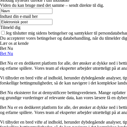
Modtag nyheder direkte i din indbakke
Viden du kan bruge med det samme – sendt direkte til dig.
Indtast din e-mail her
Tilmeld dig
Jeg tilslutter mig sidens betingelser og samtykker til persondatabeha
Du accepterer vores betingelser og databehandling, når du tilmelder di
Lær os at kende
Bet Nu
Bet Nu
Bet Nu er en dedikeret platform for alle, der ønsker at dykke ned i bett
og erfarne spillere. Vores team af eksperter arbejder utrætteligt på at a
Vi tilbyder en bred vifte af indhold, herunder dybdegående analyser, ti
forskellige bettingmuligheder, så de kan navigere i det komplekse landska
Bet Nu eksisterer for at demystificere bettingverdenen. Mange opfatter 
og grundige vurderinger af relevante data, kan vores læsere få en dybere 
Bet Nu er en dedikeret platform for alle, der ønsker at dykke ned i bett
og erfarne spillere. Vores team af eksperter arbejder utrætteligt på at a
Vi tilbyder en bred vifte af indhold, herunder dybdegående analyser, ti