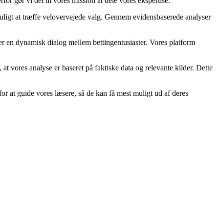
or gør vi det til vores mission at dele vores ekspertise.
 muligt at træffe velovervejede valg. Gennem evidensbaserede analyser
ber en dynamisk dialog mellem bettingentusiaster. Vores platform
r, at vores analyse er baseret på faktiske data og relevante kilder. Dette
or at guide vores læsere, så de kan få mest muligt ud af deres