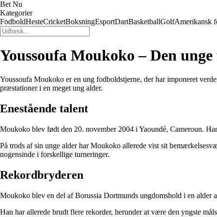
Bet Nu
Kategorier
Fodbold
Heste
Cricket
Boksning
Esport
Dart
Basketball
Golf
Amerikansk f
Youssoufa Moukoko – Den unge 
Youssoufa Moukoko er en ung fodboldstjerne, der har imponeret verden 
præstationer i en meget ung alder.
Enestående talent
Moukoko blev født den 20. november 2004 i Yaoundé, Cameroun. Han fly
På trods af sin unge alder har Moukoko allerede vist sit bemærkelsesvær
nogensinde i forskellige turneringer.
Rekordbryderen
Moukoko blev en del af Borussia Dortmunds ungdomshold i en alder af 
Han har allerede brudt flere rekorder, herunder at være den yngste mål