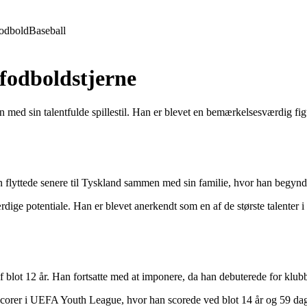
odbold
Baseball
fodboldstjerne
med sin talentfulde spillestil. Han er blevet en bemærkelsesværdig fig
ttede senere til Tyskland sammen med sin familie, hvor han begyndte a
dige potentiale. Han er blevet anerkendt som en af de største talenter 
blot 12 år. Han fortsatte med at imponere, da han debuterede for klu
scorer i UEFA Youth League, hvor han scorede ved blot 14 år og 59 dage