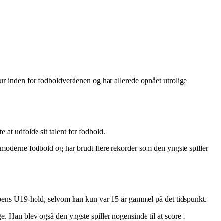
ur inden for fodboldverdenen og har allerede opnået utrolige
t udfolde sit talent for fodbold.
i moderne fodbold og har brudt flere rekorder som den yngste spiller
bbens U19-hold, selvom han kun var 15 år gammel på det tidspunkt.
. Han blev også den yngste spiller nogensinde til at score i