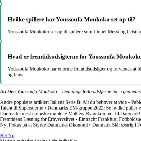
Hvilke spillere har Youssoufa Moukoko set op til?
Youssoufa Moukoko ser op til spillere som Lionel Messi og Cristiano
Hvad er fremtidsudsigterne for Youssoufa Moukok
Youssoufa Moukoko har enorme fremtidsudsigter og forventes at bl
og fans.
Artiklen Youssoufa Moukoko – Den unge fodboldstjerne har i gennemsn
Andre populære artikler:
Italiens Serie B: Alt du behøver at vide
•
Pabl
Talent til Superstjerne
•
Danmarks EM-gruppe 2022: Se hvilke puljer vi 
Danmarks mest ikoniske møbler
•
Mathew Ryan kommer til Danmark!
Fremtidens Løsning for Erhvervslivet
•
Eintracht Frankfurt: Fodbolds
Nyt Fokus på at Styrke Danmarks Økonomi
•
Danmark Slår Østrig i 
Bet Nu