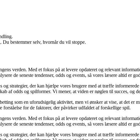
ndling.
g. Du bestemmer selv, hvornår du vil stoppe.
ingens verden. Med et fokus på at levere opdateret og relevant informati
nalysere de seneste tendenser, odds og events, så vores læsere altid er go
ps og strategier, der kan hjælpe vores brugere med at træffe informerede
b af odds og spilformer. Vi mener, at viden er nøglen til succes, og derf
betting som en uforudsigelig aktivitet, men vi ønsker at vise, at det er
forståelse for de faktorer, der påvirker udfaldet af forskellige spil.
ingens verden. Med et fokus på at levere opdateret og relevant informati
nalysere de seneste tendenser, odds og events, så vores læsere altid er go
ps og strategier, der kan hjælpe vores brugere med at træffe informerede