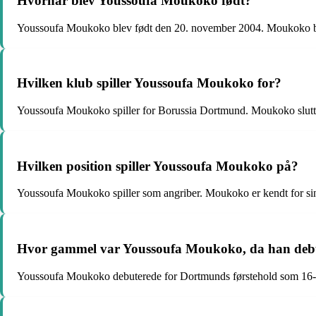
Hvornår blev Youssoufa Moukoko født?
Youssoufa Moukoko blev født den 20. november 2004. Moukoko ble
Hvilken klub spiller Youssoufa Moukoko for?
Youssoufa Moukoko spiller for Borussia Dortmund. Moukoko sluttede 
Hvilken position spiller Youssoufa Moukoko på?
Youssoufa Moukoko spiller som angriber. Moukoko er kendt for sin
Hvor gammel var Youssoufa Moukoko, da han debu
Youssoufa Moukoko debuterede for Dortmunds førstehold som 16-årig