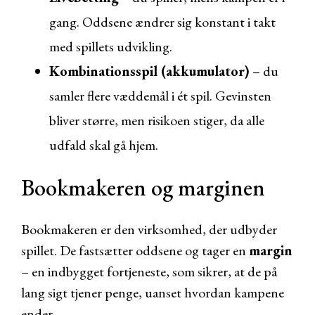
gang. Oddsene ændrer sig konstant i takt
med spillets udvikling.
Kombinationsspil (akkumulator)
– du
samler flere væddemål i ét spil. Gevinsten
bliver større, men risikoen stiger, da alle
udfald skal gå hjem.
Bookmakeren og marginen
Bookmakeren er den virksomhed, der udbyder
spillet. De fastsætter oddsene og tager en
margin
– en indbygget fortjeneste, som sikrer, at de på
lang sigt tjener penge, uanset hvordan kampene
ender.