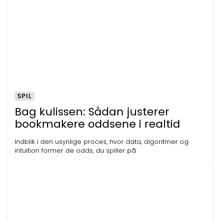
SPIL
Bag kulissen: Sådan justerer
bookmakere oddsene i realtid
Indblik i den usynlige proces, hvor data, algoritmer og
intuition former de odds, du spiller på