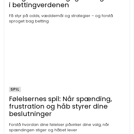
i bettingverdenen
Få styr på odds, væddemål og strategier – og forstå
sproget bag betting
SPIL
Følelsernes spil: Når spænding,
frustration og håb styrer dine
beslutninger
Forstå hvordan dine følelser påvirker dine valg, når
spændingen stiger og håbet lever