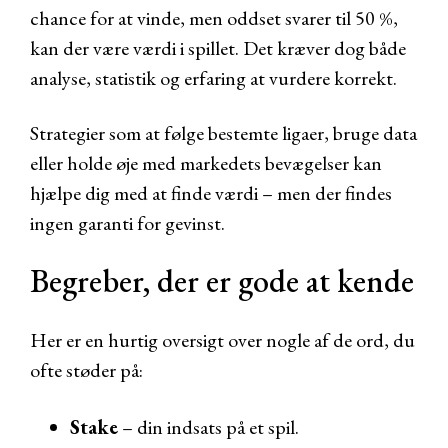
chance for at vinde, men oddset svarer til 50 %,
kan der være værdi i spillet. Det kræver dog både
analyse, statistik og erfaring at vurdere korrekt.
Strategier som at følge bestemte ligaer, bruge data
eller holde øje med markedets bevægelser kan
hjælpe dig med at finde værdi – men der findes
ingen garanti for gevinst.
Begreber, der er gode at kende
Her er en hurtig oversigt over nogle af de ord, du
ofte støder på:
Stake
– din indsats på et spil.