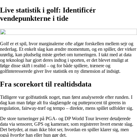
Live statistik i golf: Identificér
vendepunkterne i tide
Golf er et spil, hvor marginalerne ofte afgør forskellen mellem sejr og
nederlag. Et enkelt slag kan ændre momentum, og en spiller, der virker
urørlig, kan pludselig miste grebet om turneringen. I takt med at data
og teknologi har gjort deres indtog i sporten, er det blevet muligt at
følge disse skift i realtid – og for både spillere, trænere og
golfinteresserede giver live statistik en ny dimension af indsigt.
Fra scorekort til realtidsdata
Tidligere var golfstatistik noget, man først analyserede efter runden. I
dag kan man følge alt fra slaglængde og putteprocent til greens in
regulation, fairway-træf og tempo – direkte, mens spillet udfolder sig.
De store turneringer på PGA- og DP World Tour leverer detaljerede
data via sensorer, GPS og kameraer, som registrerer hvert eneste slag.
Det betyder, at man ikke blot ser, hvordan en spiller klarer sig, men
også
hvorfor
han eller hun gør det.