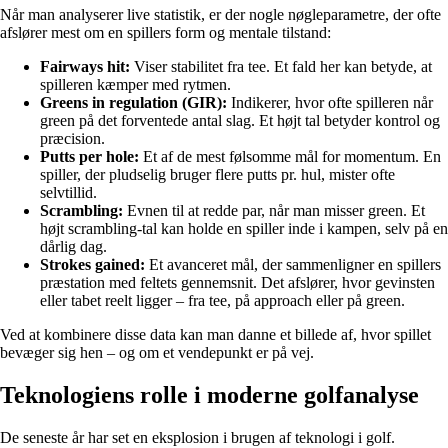
Når man analyserer live statistik, er der nogle nøgleparametre, der ofte
afslører mest om en spillers form og mentale tilstand:
Fairways hit:
Viser stabilitet fra tee. Et fald her kan betyde, at
spilleren kæmper med rytmen.
Greens in regulation (GIR):
Indikerer, hvor ofte spilleren når
green på det forventede antal slag. Et højt tal betyder kontrol og
præcision.
Putts per hole:
Et af de mest følsomme mål for momentum. En
spiller, der pludselig bruger flere putts pr. hul, mister ofte
selvtillid.
Scrambling:
Evnen til at redde par, når man misser green. Et
højt scrambling-tal kan holde en spiller inde i kampen, selv på en
dårlig dag.
Strokes gained:
Et avanceret mål, der sammenligner en spillers
præstation med feltets gennemsnit. Det afslører, hvor gevinsten
eller tabet reelt ligger – fra tee, på approach eller på green.
Ved at kombinere disse data kan man danne et billede af, hvor spillet
bevæger sig hen – og om et vendepunkt er på vej.
Teknologiens rolle i moderne golfanalyse
De seneste år har set en eksplosion i brugen af teknologi i golf.