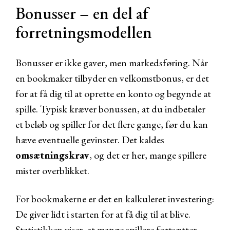
Bonusser – en del af
forretningsmodellen
Bonusser er ikke gaver, men markedsføring. Når
en bookmaker tilbyder en velkomstbonus, er det
for at få dig til at oprette en konto og begynde at
spille. Typisk kræver bonussen, at du indbetaler
et beløb og spiller for det flere gange, før du kan
hæve eventuelle gevinster. Det kaldes
omsætningskrav
, og det er her, mange spillere
mister overblikket.
For bookmakerne er det en kalkuleret investering:
De giver lidt i starten for at få dig til at blive.
Statistikken viser, at mange spillere fortsætter