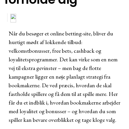
Når du besøger et online betting-site, bliver du
hurtigt mødt af lokkende tilbud:
velkomstbonusser, free bets, cashback og
loyalitetsprogrammer. Det kan virke som en nem
vej til ekstra gevinster – men bag de flotte
kampagner ligger en nøje planlagt strategi fra
bookmakerne. De ved præcis, hvordan de skal
fastholde spillere og få dem til at spille mere. Her
får du et indblik i, hvordan bookmakerne arbejder
med loyalitet og bonusser – og hvordan du som
spiller kan bevare overblikket og tage kloge valg.