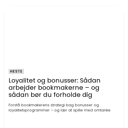
HESTE
Loyalitet og bonusser: Sådan
arbejder bookmakerne – og
sådan bør du forholde dig
Forstå bookmakerens strategi bag bonusser og
loyalitetsprogrammer – og lær at spille med omtanke