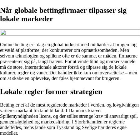
Når globale bettingfirmaer tilpasser sig
lokale markeder
Online betting er i dag en global industri med milliarder af brugere og
et væld af platforme, der konkurrerer om opmærksomheden. Men
selvom teknologien og spillene ofte er de samme, er måden, firmaerne
præsenterer sig på, langt fra ens. For at vinde tillid og markedsandele
må de store, internationale aktører forstå og tilpasse sig de lokale
kulturer, regler og vaner. Det handler ikke kun om oversættelse – men
om at skabe en oplevelse, der føles hjemmevant for brugeren.
Lokale regler former strategien
Betting er et af de mest regulerede markeder i verden, og lovgivningen
varierer markant fra land til land. I Danmark kræver
Spillemyndigheden licens, og der stilles strenge krav til ansvarligt spil,
gennemsigtighed og markedsføring. I Storbritannien er reglerne
anderledes, mens lande som Tyskland og Sverige har deres egne
modeller.