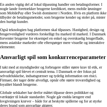
En anden vigtig del af lokal tilpasning handler om betalingsformer. I
nogle lande foretrækker brugerne kreditkort, mens mobile løsninger
som MobilePay eller Swish dominerer i Norden. Hvis en platform ikke
tilbyder de betalingsmetoder, som brugerne kender og stoler på, mister
den hurtigt kunder.
Også teknologien bag platformen skal tilpasses. Hastighed, design og
brugervenlighed vurderes forskelligt fra marked til marked. I Danmark
forventer brugerne for eksempel en enkel og overskuelig brugerflade,
mens asiatiske markeder ofte efterspørger mere visuelle og interaktive
elementer.
Ansvarligt spil som konkurrenceparameter
I takt med at myndigheder og forbrugere stiller større krav til etik, er
ansvarligt spil blevet et centralt tema. I Danmark er der fokus på
selvudelukkelse, indsatsgrænser og tydelig information om risici.
Firmaer, der tager dette alvorligt, opnår ofte større troværdighed og
loyalitet blandt brugerne.
Globale selskaber har derfor måttet tilpasse deres politikker og
værktøjer til lokale standarder. Nogle går endda længere end
lovgivningen kræver – både for at beskytte spillerne og for at styrke
deres brand som ansvarlige aktører.