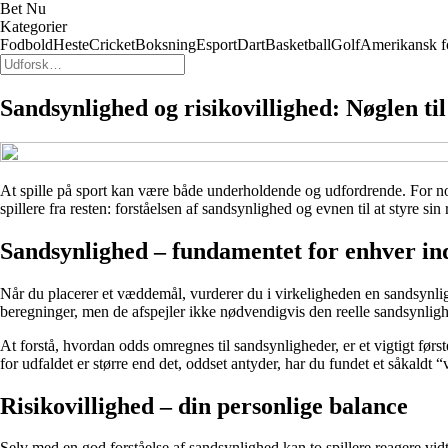
Bet Nu
Kategorier
Fodbold
Heste
Cricket
Boksning
Esport
Dart
Basketball
Golf
Amerikansk f
Sandsynlighed og risikovillighed: Nøglen ti
At spille på sport kan være både underholdende og udfordrende. For nog
spillere fra resten: forståelsen af sandsynlighed og evnen til at styre sin
Sandsynlighed – fundamentet for enhver in
Når du placerer et væddemål, vurderer du i virkeligheden en sandsynligh
beregninger, men de afspejler ikke nødvendigvis den reelle sandsynli
At forstå, hvordan odds omregnes til sandsynligheder, er et vigtigt før
for udfaldet er større end det, oddset antyder, har du fundet et såkaldt “
Risikovillighed – din personlige balance
Selv med en god forståelse af sandsynlighed kan to spillere reagere vidt