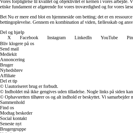
Vores forpligtelse til kvalitet og objektivitet er kernen i vores arbejde. 
etiske fundament er afgørende for vores troværdighed og for vores læsere
Bet Nu er mere end blot en hjemmeside om betting; det er en ressource ti
bettingoplevelse. Gennem en kombination af viden, fællesskab og ansvarli
Del og hjælp
X
Facebook
Instagram
LinkedIn
YouTube
Pin
Bliv klogere på os
Send mail
Mediekit
Annoncering
Bruger
Nyhedsbrev
Affiliate
Del et tip
© Uautoriseret brug er forbudt.
© Indholdet må ikke gengives uden tilladelse. Nogle links på siden ka
© Ophavsretten tilhører os og alt indhold er beskyttet. Vi samarbejder 
Sammenhold
Find os
Modtag beskeder
Social kontakt
Seneste nyt
Brugergruppe