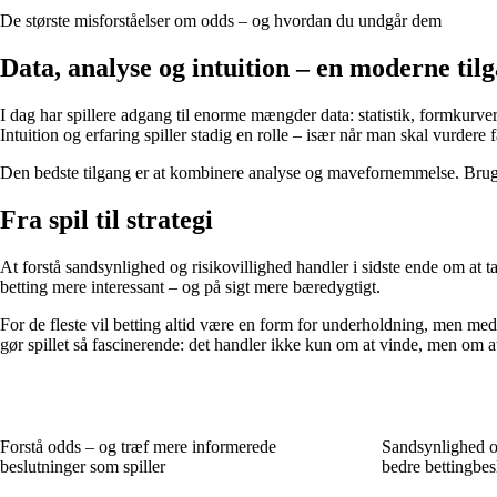
De største misforståelser om odds – og hvordan du undgår dem
Data, analyse og intuition – en moderne til
I dag har spillere adgang til enorme mængder data: statistik, formkurve
Intuition og erfaring spiller stadig en rolle – især når man skal vurder
Den bedste tilgang er at kombinere analyse og mavefornemmelse. Brug da
Fra spil til strategi
At forstå sandsynlighed og risikovillighed handler i sidste ende om at tag
betting mere interessant – og på sigt mere bæredygtigt.
For de fleste vil betting altid være en form for underholdning, men med
gør spillet så fascinerende: det handler ikke kun om at vinde, men om at
Forstå odds – og træf mere informerede
Sandsynlighed og
beslutninger som spiller
bedre bettingbes