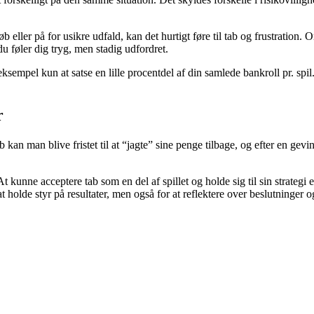
b eller på for usikre udfald, kan det hurtigt føre til tab og frustration.
du føler dig tryg, men stadig udfordret.
r eksempel kun at satse en lille procentdel af din samlede bankroll pr. sp
r
ab kan man blive fristet til at “jagte” sine penge tilbage, og efter en gev
kunne acceptere tab som en del af spillet og holde sig til sin strategi 
at holde styr på resultater, men også for at reflektere over beslutninger 