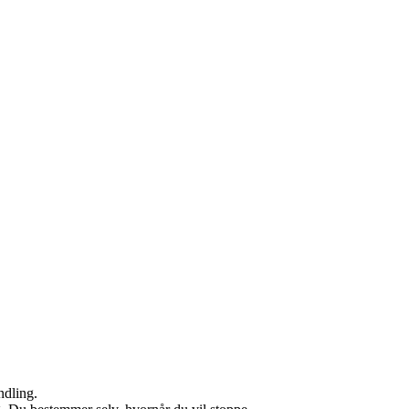
ndling.