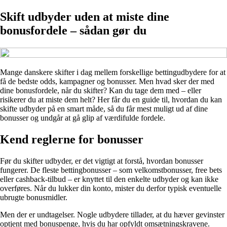
Skift udbyder uden at miste dine
bonusfordele – sådan gør du
Mange danskere skifter i dag mellem forskellige bettingudbydere for at
få de bedste odds, kampagner og bonusser. Men hvad sker der med
dine bonusfordele, når du skifter? Kan du tage dem med – eller
risikerer du at miste dem helt? Her får du en guide til, hvordan du kan
skifte udbyder på en smart måde, så du får mest muligt ud af dine
bonusser og undgår at gå glip af værdifulde fordele.
Kend reglerne for bonusser
Før du skifter udbyder, er det vigtigt at forstå, hvordan bonusser
fungerer. De fleste bettingbonusser – som velkomstbonusser, free bets
eller cashback-tilbud – er knyttet til den enkelte udbyder og kan ikke
overføres. Når du lukker din konto, mister du derfor typisk eventuelle
ubrugte bonusmidler.
Men der er undtagelser. Nogle udbydere tillader, at du hæver gevinster
optjent med bonuspenge, hvis du har opfyldt omsætningskravene.