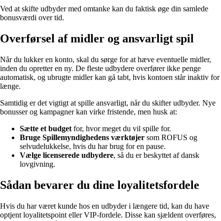
Ved at skifte udbyder med omtanke kan du faktisk øge din samlede
bonusværdi over tid.
Overførsel af midler og ansvarligt spil
Når du lukker en konto, skal du sørge for at hæve eventuelle midler,
inden du opretter en ny. De fleste udbydere overfører ikke penge
automatisk, og ubrugte midler kan gå tabt, hvis kontoen står inaktiv for
længe.
Samtidig er det vigtigt at spille ansvarligt, når du skifter udbyder. Nye
bonusser og kampagner kan virke fristende, men husk at:
Sætte et budget
for, hvor meget du vil spille for.
Bruge Spillemyndighedens værktøjer
som ROFUS og
selvudelukkelse, hvis du har brug for en pause.
Vælge licenserede udbydere
, så du er beskyttet af dansk
lovgivning.
Sådan bevarer du dine loyalitetsfordele
Hvis du har været kunde hos en udbyder i længere tid, kan du have
optjent loyalitetspoint eller VIP-fordele. Disse kan sjældent overføres,